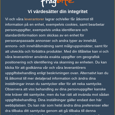
vs.
Cloud9
12-16
Vi värdesätter din integritet
Vi och våra
leverantorer
lagrar och/eller får åtkomst till
vs.
Renegades
16-14
information på en enhet, exempelvis cookies, samt bearbetar
vs.
NRG Esports
16-9
personuppgifter, exempelvis unika identifierare och
standardinformation som skickas av en enhet för
vs.
Mousesports
0-2
personanpassade annonser och andra typer av innehåll,
annons- och innehållsmätning samt målgruppsinsikter, samt för
vs.
NRG Esports
0-2
att utveckla och förbättra produkter.
Med din tillåtelse kan vi och
vs.
Renegades
16-14
våra leverantörer använda exakta uppgifter om geografisk
positionering och identifiering via skanning av enheten. Du kan
Previous results for
Team Liquid
klicka för att godkänna vår och våra leverantörers
uppgiftsbehandling enligt beskrivningen ovan. Alternativt kan du
vs.
Made in Brazil
11-16
få åtkomst till mer detaljerad information och ändra dina
inställningar innan du samtycker eller för att neka samtycke.
vs.
NRG Esports
16-9
Observera att viss behandling av dina personuppgifter kanske
inte kräver ditt samtycke, men du har rätt att invända mot sådan
vs.
Cloud9
16-8
uppgiftsbehandling. Dina inställningar gäller endast den här
webbplatsen. Du kan när som helst ändra dina preferenser eller
vs.
Team Vitality
3-1
dra tillbaka ditt samtycke genom att gå tillbaka till denna