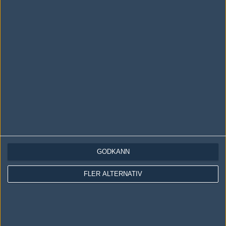
LOGGA IN
REGISTRERA DIG
Följ oss i social media
Följ oss på Facebook
Följ oss på Twitter
GODKÄNN
Följ oss på Instagram
FLER ALTERNATIV
Följ oss på Twitch
Information
Annonsering