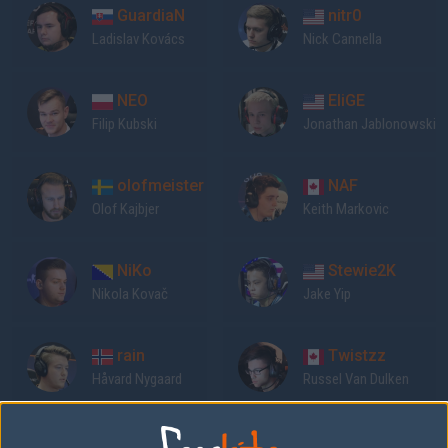
GuardiaN
nitr0
Ladislav Kovács
Nick Cannella
NEO
EliGE
Filip Kubski
Jonathan Jablonowski
olofmeister
NAF
Olof Kajbjer
Keith Markovic
NiKo
Stewie2K
Nikola Kovač
Jake Yip
rain
Twistzz
Håvard Nygaard
Russel Van Dulken
Previous results for
Faze Clan