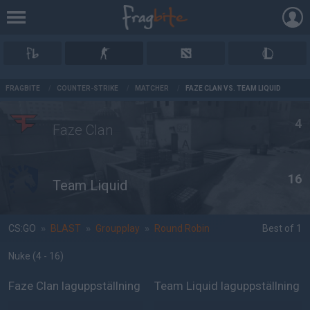
AD
FRAGBITE
/
COUNTER-STRIKE
/
MATCHER
/
FAZE CLAN VS. TEAM LIQUID
4
Faze Clan
16
Team Liquid
CS:GO
»
BLAST
»
Groupplay
»
Round Robin
Best of 1
Nuke
(4 - 16
)
Faze Clan laguppställning
Team Liquid laguppställning