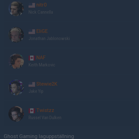
nitr0
Nick Cannella
EliGE
Jonathan Jablonowski
NAF
Keith Markovic
Stewie2K
Jake Yip
Twistzz
Russel Van Dulken
Ghost Gaming laguppställning