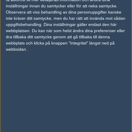
inställningar innan du samtycker eller för att neka samtycke.
Previous results for
Team Liquid
Observera att viss behandling av dina personuppgifter kanske
inte kräver ditt samtycke, men du har rätt att invända mot sådan
vs.
Ghost Gaming
16-10
uppgiftsbehandling. Dina inställningar gäller endast den här
vs.
Spacestation Gaming
2-0
webbplatsen. Du kan när som helst ändra dina preferenser eller
dra tillbaka ditt samtycke genom att gå tillbaka till denna
vs.
Made in Brazil
2-0
webbplats och klicka på knappen "Integritet" längst ned på
webbsidan.
vs.
Luminosity Gaming
1-2
vs.
Spacestation Gaming
2-0
vs.
Ghost Gaming
2-0
Previous results for
Ghost Gaming
vs.
Team Liquid
16-10
vs.
Team Liquid
2-0
vs.
Lazarus Esports
2-0
vs.
Complexity Gaming
2-1