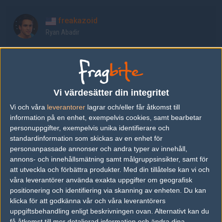
freakazoid
Ryan Abadir
steel
Joshua Nissan
Vi värdesätter din integritet
koosta
Vi och våra
leverantorer
lagrar och/eller får åtkomst till
Kenneth Suen
information på en enhet, exempelvis cookies, samt bearbetar
personuppgifter, exempelvis unika identifierare och
standardinformation som skickas av en enhet för
WARDELL
personanpassade annonser och andra typer av innehåll,
Matthew Bowman
annons- och innehållsmätning samt målgruppsinsikter, samt för
att utveckla och förbättra produkter.
Med din tillåtelse kan vi och
våra leverantörer använda exakta uppgifter om geografisk
neptune
positionering och identifiering via skanning av enheten. Du kan
Jason Tran
klicka för att godkänna vår och våra leverantörers
uppgiftsbehandling enligt beskrivningen ovan. Alternativt kan du
få åtkomst till mer detaljerad information och ändra dina