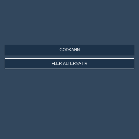
GODKÄNN
LOGGA IN
REGISTRERA DIG
FLER ALTERNATIV
Följ oss i social media
Följ oss på Facebook
Följ oss på Twitter
Följ oss på Instagram
Följ oss på Twitch
Information