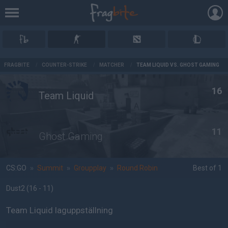
AD
FRAGBITE
/
COUNTER-STRIKE
/
MATCHER
/
TEAM LIQUID VS. GHOST GAMING
16
Team Liquid
11
Ghost Gaming
CS:GO
»
Summit
»
Groupplay
»
Round Robin
Best of 1
Dust2
(16 - 11
)
Team Liquid laguppställning