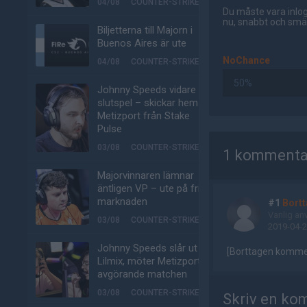
04/08
COUNTER-STRIKE
Du måste vara inlog
nu, snabbt och smär
Biljetterna till Majorn i
Buenos Aires är ute
NoChance
04/08
COUNTER-STRIKE
50%
Johnny Speeds vidare till
slutspel – skickar hem
Metizport från Stake
Pulse
AD
03/08
COUNTER-STRIKE
1 kommenta
Majorvinnaren lämnar
äntligen VP – ute på fria
marknaden
#1
Bort
Vanlig an
03/08
COUNTER-STRIKE
2019-04-2
Johnny Speeds slår ut
[Borttagen komme
Lilmix, möter Metizport i
avgörande matchen
03/08
COUNTER-STRIKE
Skriv en ko