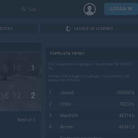
LOGGA IN
DOTA2
LEAGUE OF LEGENDS
AD
TOPPLISTA TIPSET
Den nuvarande omgången i Tipset varar till 2018-12-
5
16
1
30.
Vinnare från tidigare omgångar i Tipset finns i det
anrika Hall of Fame.
1
JacceE
100000 b
16
12
2
2
cYbEr-
78233 b
3
MartinStr
48714 b
Best of 3
4
Armon
46541 b