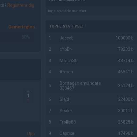
SPELADE MATCHER
nto?
Registrera dig
Inga spelade matcher.
TOPPLISTA TIPSET
Gamerlegion
50%
1
JacceE
100000 b
2
cYbEr-
78233 b
3
MartinStr
48714 b
4
Armon
46541 b
Borttagen användare
5
36124 b
333467
1
6
Slajd
32400 b
7
Snake
30011 b
8
Trollis88
25825 b
9
Caprice
17496 b
Upp