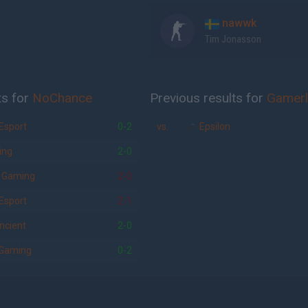
nawwk
Tim Jonasson
ts for
NoChance
Previous results for
Gamerl
Esport
0-2
vs.
Epsilon
ing
2-0
 Gaming
2-0
Esport
2-1
cient
2-0
Gaming
0-2