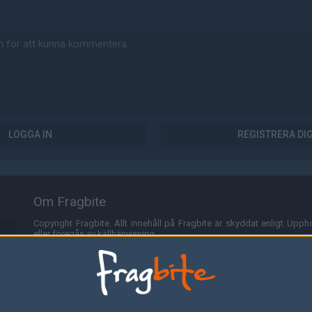
LOGGA IN
REGISTRERA DI
Om Fragbite
Copyright Fragbite. Allt innehåll på Fragbite är skyddat enligt Uppho
eller föregås av källhänvisning.
Alla åsikter uttryckta på Fragbite representerar varje enskild skribe
Programmering och design av
Fredric Bohlin
. För frågor rörande sajt
Cookies