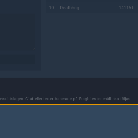
10
Deathhog
14115 b
AD
G
vsrättslagen. Citat eller texter baserade på Fragbites innehåll ska följas
nt och överensstämmer inte nödvändigtvis med Fragbites åsikter.
en kan du skicka iväg ett email till
vår support
.