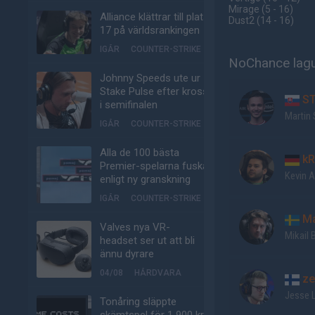
Mirage
(5 - 16
)
Alliance klättrar till plats
Dust2
(14 - 16
)
17 på världsrankingen
IGÅR
COUNTER-STRIKE
NoChance lagu
Johnny Speeds ute ur
Stake Pulse efter kross
ST
i semifinalen
Martin 
IGÅR
COUNTER-STRIKE
Alla de 100 bästa
kR
Premier-spelarna fuskar
Kevin 
enligt ny granskning
IGÅR
COUNTER-STRIKE
Ma
Valves nya VR-
Mikail B
headset ser ut att bli
ännu dyrare
04/08
HÅRDVARA
ze
Jesse L
Tonåring släppte