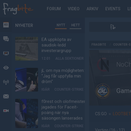
FORUM
VIDEO
ARKIV
EVENTS
L
NYHETER
NYTT
HETT
NYHETER
FORUM
EA uppköpta av
AD
saudisk-ledd
FRAGBITE
/
COUNTER-S
investerargrupp
VIDEO
12:01
ALLA SEKTIONER
NoCh
BEVAKAT
jL om nya möjligheten:
"Jag får uppfylla min
dröm"
HÄNDELSER
Game
IGÅR
COUNTER-STRIKE
MEDDELANDEN
f0rest och olofmeister
jagades för Faceit-
LIVESÄNDNINGAR
poäng när nya
CS:GO
»
LOOTBET
säsongen lanserades
IGÅR
COUNTER-STRIKE
Vertigo
(16 - 12
)