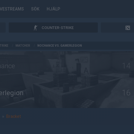
IVESTREAMS
SÖK
HJÄLP
COUNTER-STRIKE
TRIKE
/
MATCHER
/
NOCHANCE VS. GAMERLEGION
14
ance
16
rlegion
»
Bracket