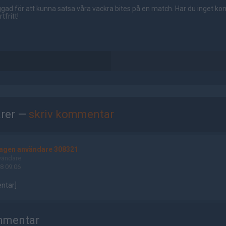
gad för att kunna satsa våra vackra bites på en match. Har du inget ko
tfritt!
rer —
skriv kommentar
tagen användare 308321
vändare
8 09:06
ntar]
mmentar