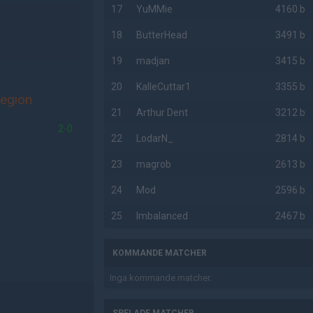
17
YuMMie
4160 b
18
ButterHead
3491 b
19
madjan
3415 b
20
KalleCuttar1
3355 b
egion
21
Arthur Dent
3212 b
2-0
22
LodarN_
2814 b
23
magrob
2613 b
24
Mod
2596 b
25
Imbalanced
2467 b
KOMMANDE MATCHER
Inga kommande matcher.