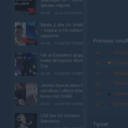
skämtspel för 1 900 kr –
tjänade miljoner
04/08
ALLA SEKTIONER
Media: jL klar för Vitality
– hoppar in för nyblivna
papporna
Previous resul
04/08
COUNTER-STRIKE
vs.
Tricked 
Här är Eyeballers grupp i
kvalet till Esports World
vs.
SJ Gam
Cup
vs.
Windigo
04/08
COUNTER-STRIKE
vs.
Tricked 
Johnny Speeds klara för
semifinal i LAN:et efter
vs.
Team An
kross mot SHiNE
vs.
Syman 
04/08
COUNTER-STRIKE
LNZ klar för höstens
Starseries
Tipset