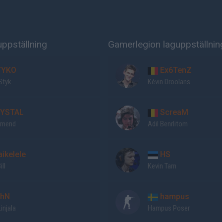
ppställning
Gamerlegion laguppställnin
YKO
Ex6TenZ
Styk
Kévin Droolans
YSTAL
ScreaM
Amend
Adil Benrlitom
ikelele
HS
ill
Kevin Tarn
hN
hampus
injala
Hampus Poser