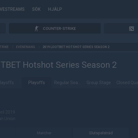
IVESTREAMS
SÖK
HJÄLP
COUNTER-STRIKE
TRIKE
/
EVENEMANG
/
2019 LOOTBET HOTSHOT SERIES SEASON 2
TBET Hotshot Series Season 2
layoffs
Playoffs
Regular Season
Group Stage
ril 2019
an Union
Matcher
Slutspelsträd