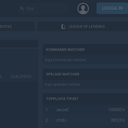
LOGGA IN
DOTA2
LEAGUE OF LEGENDS
AD
KOMMANDE MATCHER
Inga kommande matcher.
SPELADE MATCHER
Closed Qualifier
QUALIFIERS
Inga spelade matcher.
TOPPLISTA TIPSET
1
JacceE
100000 b
2
cYbEr-
78233 b