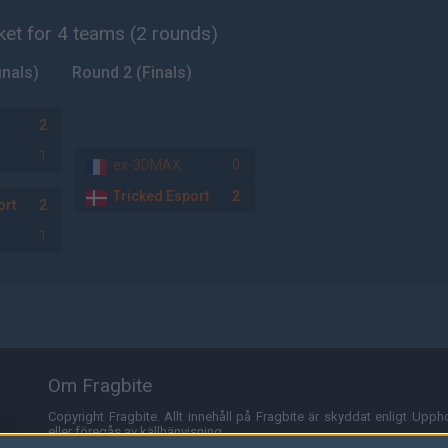
ket for 4 teams (2 rounds)
inals)
Round 2 (Finals)
2
1
ex-3DMAX
0
Tricked Esport
2
ort
2
1
Om Fragbite
Copyright Fragbite. Allt innehåll på Fragbite är skyddat enligt Uppho
eller föregås av källhänvisning.