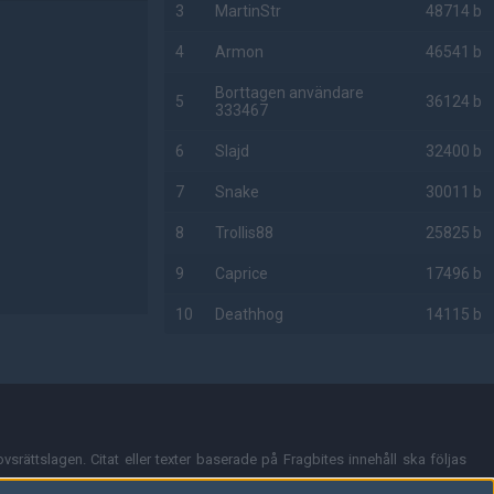
3
MartinStr
48714 b
4
Armon
46541 b
Borttagen användare
5
36124 b
333467
6
Slajd
32400 b
7
Snake
30011 b
8
Trollis88
25825 b
9
Caprice
17496 b
10
Deathhog
14115 b
AD
vsrättslagen. Citat eller texter baserade på Fragbites innehåll ska följas