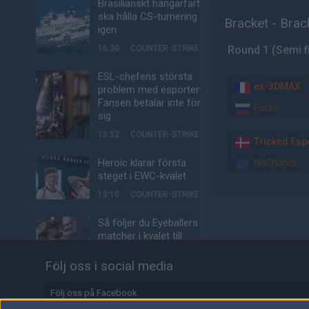
Brasilianskt hangarfartyg
ska hålla CS-turnering –
Bracket - Brac
igen
16:30
COUNTER-STRIKE
Round 1 (Semi f
ESL-chefens största
ex-3DMAX
problem med esporten:
Fansen betalar inte för
Forze
sig
13:52
COUNTER-STRIKE
Tricked Esp
Heroic klarar första
NoChance
steget i EWC-kvalet
13:10
COUNTER-STRIKE
Så följer du Eyeballers
matcher i kvalet till
Esports World Cup
Följ oss i social media
07:37
COUNTER-STRIKE
Följ oss på Facebook
Roblox värde rasar med