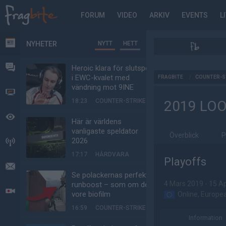
FORUM
VIDEO
ARKIV
EVENTS
L
NYHETER
NYTT
HETT
NYHETER
FORUM
Heroic klara för slutspel
AD
i EWC-kvalet med
FRAGBITE
/
COUNTER-S
vändning mot 9INE
VIDEO
18:23
COUNTER-STRIKE
2019 LOO
BEVAKAT
Här är världens
vanligaste speldator
Överblick
P
2026
HÄNDELSER
17:17
HÅRDVARA
Playoffs
MEDDELANDEN
Se polackernas perfekta
4 Mars 2019 - 15 Ap
runboost – som om det
LIVESÄNDNINGAR
vore biofilm
Online, Europe
16:59
COUNTER-STRIKE
Information