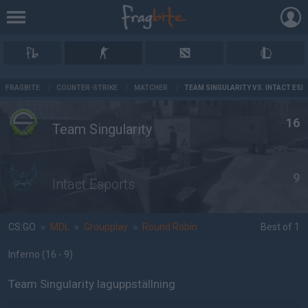
AD
FRAGBITE
/
COUNTER-STRIKE
/
MATCHER
/
TEAM SINGULARITY VS. INTACT ES
16
Team Singularity
9
Intact Esports
CS:GO
»
MDL
»
Groupplay
»
Round Robin
Best of 1
Inferno
(16 - 9
)
Team Singularity laguppställning