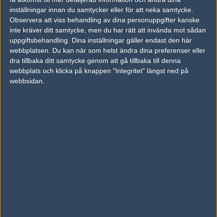
inställningar innan du samtycker eller för att neka samtycke.
Previous results for
Team Singularity
Observera att viss behandling av dina personuppgifter kanske
inte kräver ditt samtycke, men du har rätt att invända mot sådan
vs.
The Fundamentals
16-2
uppgiftsbehandling. Dina inställningar gäller endast den här
vs.
Final Feature
16-14
webbplatsen. Du kan när som helst ändra dina preferenser eller
dra tillbaka ditt samtycke genom att gå tillbaka till denna
vs.
Vireo.pro
2-0
webbplats och klicka på knappen "Integritet" längst ned på
webbsidan.
vs.
Swole Patrol
2-0
vs.
Spacestation Gaming
2-0
vs.
Swole Patrol
16-11
Previous results for
Intact Esports
vs.
Mythic
16-13
vs.
Final Feature
11-16
vs.
Anges Big Toe
2-0
vs.
The Pioneers
2-0