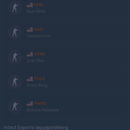
ryan
Ryan Welsh
cam
Cameron Kern
oSee
Josh Ohm
food
Victor Wong
Vanity
Anthony Malaspina
Intact Esports laguppställning