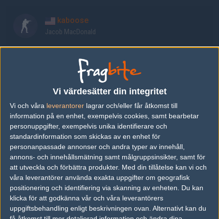
kaboose
Jacob MacDonald
will
William Cheng
Vi värdesätter din integritet
Spongey
Vi och våra
leverantorer
lagrar och/eller får åtkomst till
Gabe Greiner
information på en enhet, exempelvis cookies, samt bearbetar
personuppgifter, exempelvis unika identifierare och
standardinformation som skickas av en enhet för
Shakezullah
personanpassade annonser och andra typer av innehåll,
Alan Hardeman
annons- och innehållsmätning samt målgruppsinsikter, samt för
att utveckla och förbättra produkter.
Med din tillåtelse kan vi och
våra leverantörer använda exakta uppgifter om geografisk
CMSwahn
positionering och identifiering via skanning av enheten. Du kan
Christopher Swahn
klicka för att godkänna vår och våra leverantörers
uppgiftsbehandling enligt beskrivningen ovan. Alternativt kan du
få åtkomst till mer detaljerad information och ändra dina