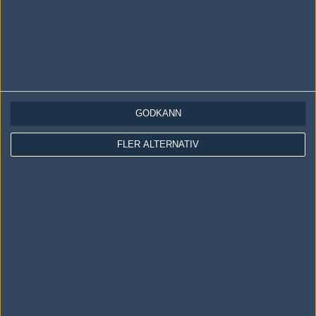
GODKÄNN
LOGGA IN
REGISTRERA DIG
FLER ALTERNATIV
Följ oss i social media
Följ oss på Facebook
Följ oss på Twitter
Följ oss på Instagram
Följ oss på Twitch
Information