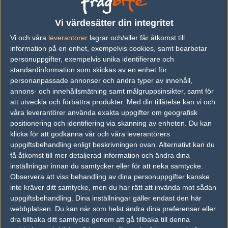
vs.
R!OT Gaming
12-16
Vi värdesätter din integritet
Vi och våra
leverantorer
lagrar och/eller får åtkomst till
vs.
Astral Influence
7-16
information på en enhet, exempelvis cookies, samt bearbetar
vs.
Chiefs Esports Club
0-2
personuppgifter, exempelvis unika identifierare och
standardinformation som skickas av en enhet för
vs.
Order
1-2
personanpassade annonser och andra typer av innehåll,
annons- och innehållsmätning samt målgruppsinsikter, samt för
vs.
Order
16-14
att utveckla och förbättra produkter.
Med din tillåtelse kan vi och
vs.
Formidable
16-10
våra leverantörer använda exakta uppgifter om geografisk
positionering och identifiering via skanning av enheten. Du kan
Previous results for
MC E-Sports
klicka för att godkänna vår och våra leverantörers
uppgiftsbehandling enligt beskrivningen ovan. Alternativt kan du
vs.
Breakaway
14-16
få åtkomst till mer detaljerad information och ändra dina
inställningar innan du samtycker eller för att neka samtycke.
vs.
Avant Garde
11-16
Observera att viss behandling av dina personuppgifter kanske
inte kräver ditt samtycke, men du har rätt att invända mot sådan
vs.
Ground Zero.AU
7-16
uppgiftsbehandling. Dina inställningar gäller endast den här
webbplatsen. Du kan när som helst ändra dina preferenser eller
vs.
Formidable
7-16
dra tillbaka ditt samtycke genom att gå tillbaka till denna