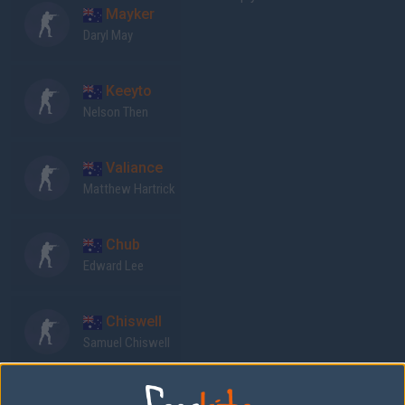
Mayker
Daryl May
Keeyto
Nelson Then
Valiance
Matthew Hartrick
Chub
Edward Lee
Chiswell
Samuel Chiswell
Previous results for
Paradox