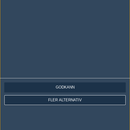
LOGGA IN
REGISTRERA DIG
Följ oss i social media
Följ oss på Facebook
Följ oss på Twitter
GODKÄNN
Följ oss på Instagram
FLER ALTERNATIV
Följ oss på Twitch
Information
Annonsering