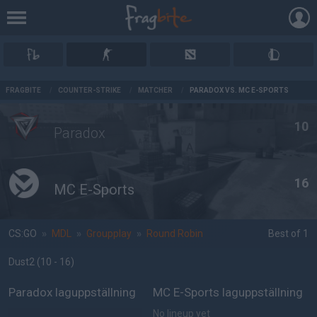
AD
FRAGBITE
/
COUNTER-STRIKE
/
MATCHER
/
PARADOX VS. MC E-SPORTS
10
Paradox
16
MC E-Sports
CS:GO
»
MDL
»
Groupplay
»
Round Robin
Best of 1
Dust2
(10 - 16
)
Paradox laguppställning
MC E-Sports laguppställning
No lineup yet