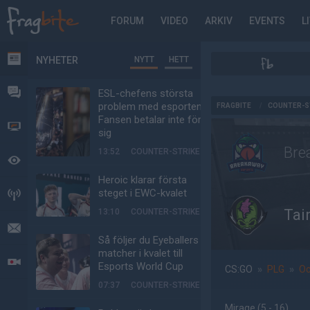
FORUM
VIDEO
ARKIV
EVENTS
L
NYHETER
NYTT
HETT
NYHETER
FORUM
ESL-chefens största
AD
problem med esporten:
FRAGBITE
/
COUNTER-S
Fansen betalar inte för
VIDEO
sig
Bre
13:52
COUNTER-STRIKE
BEVAKAT
Heroic klarar första
steget i EWC-kvalet
HÄNDELSER
Tai
13:10
COUNTER-STRIKE
MEDDELANDEN
Så följer du Eyeballers
matcher i kvalet till
LIVESÄNDNINGAR
Esports World Cup
CS:GO
»
PLG
»
Oc
07:37
COUNTER-STRIKE
Mirage
(5 - 16
)