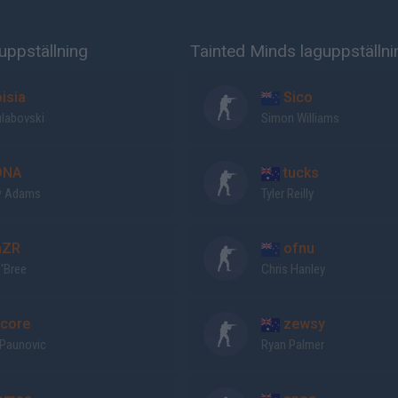
uppställning
Tainted Minds laguppställni
isia
Sico
ulabovski
Simon Williams
DNA
tucks
w Adams
Tyler Reilly
aZR
ofnu
'Bree
Chris Hanley
core
zewsy
 Paunovic
Ryan Palmer