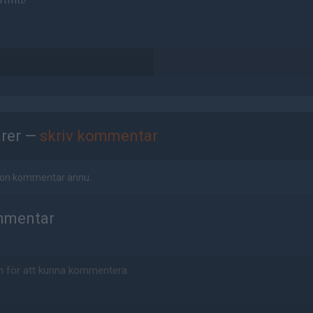
tfritt!
rer —
skriv kommentar
ågon kommentar ännu.
mmentar