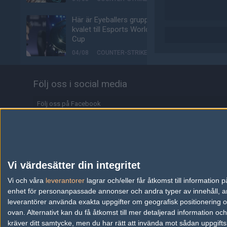
Här är Eyeballers grupp i
kvalet till Esports World
Cup
04/08
COUNTER-STRIKE
Johnny Speeds klara för
Följ oss i social media
semifinal i LAN:et efter
kross mot SHiNE
Följ oss på Facebook
04/08
COUNTER-STRIKE
Följ oss på Twitter
LNZ klar för höstens
Starseries
Följ oss på Instagram
04/08
COUNTER-STRIKE
Följ oss på Twitch
Vi värdesätter din integritet
Biljetterna till Majorn i
Information
Vi och våra
leverantorer
Buenos Aires är ute
lagrar och/eller får åtkomst till informatio
enhet för personanpassade annonser och andra typer av innehåll, ann
04/08
COUNTER-STRIKE
Annonsering
leverantörer använda exakta uppgifter om geografisk positionering oc
ovan. Alternativt kan du få åtkomst till mer detaljerad information oc
Johnny Speeds vidare till
Copyright och Privacy Policy
kräver ditt samtycke, men du har rätt att invända mot sådan uppgifts
slutspel – skickar hem