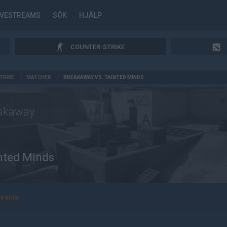
IVESTREAMS
SÖK
HJÄLP
COUNTER-STRIKE
TRIKE
/
MATCHER
/
BREAKAWAY VS. TAINTED MINDS
akaway
nted Minds
eania