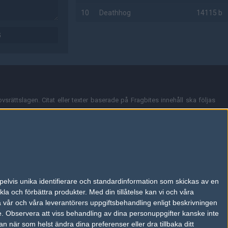
10
Deathhog
14115 b
G
AD
vsrättslagen. Citat eller texter baserade på Fragbites innehåll ska följas
nt och överensstämmer inte nödvändigtvis med Fragbites åsikter.
en kan du skicka iväg ett email till
vår support
.
tion så som t.ex. användarnamn. Cookies sparas även när man deltar i
pelvis unika identifierare och standardinformation som skickas av en
du stänga av cookies i din webbläsares inställningar eller välja att inte
la och förbättra produkter.
Med din tillåtelse kan vi och våra
ktronisk kommunikation som trädde i kraft 25 juli 2003.
a vår och våra leverantörers uppgiftsbehandling enligt beskrivningen
e.
Observera att viss behandling av dina personuppgifter kanske inte
 när som helst ändra dina preferenser eller dra tillbaka ditt