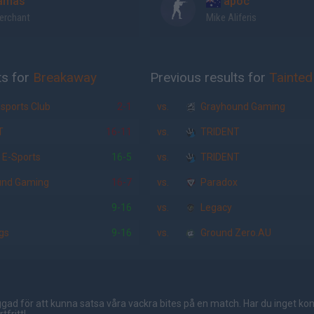
amas
apoc
erchant
Mike Aliferis
ts for
Breakaway
Previous results for
Tainte
sports Club
2-1
vs.
Grayhound Gaming
T
16-11
vs.
TRIDENT
 E-Sports
16-5
vs.
TRIDENT
und Gaming
16-7
vs.
Paradox
9-16
vs.
Legacy
gs
9-16
vs.
Ground Zero.AU
gad för att kunna satsa våra vackra bites på en match. Har du inget ko