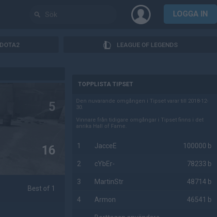
LOGGA IN
DOTA2
LEAGUE OF LEGENDS
AD
TOPPLISTA TIPSET
Den nuvarande omgången i Tipset varar till 2018-12-
5
30.
Vinnare från tidigare omgångar i Tipset finns i det
anrika Hall of Fame.
1
JacceE
100000 b
16
2
cYbEr-
78233 b
3
MartinStr
48714 b
Best of 1
4
Armon
46541 b