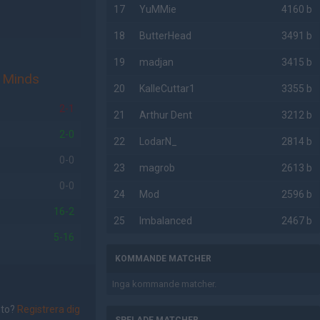
17
YuMMie
4160 b
18
ButterHead
3491 b
19
madjan
3415 b
d Minds
20
KalleCuttar1
3355 b
2-1
21
Arthur Dent
3212 b
2-0
22
LodarN_
2814 b
0-0
23
magrob
2613 b
0-0
24
Mod
2596 b
16-2
25
Imbalanced
2467 b
5-16
KOMMANDE MATCHER
Inga kommande matcher.
nto?
Registrera dig