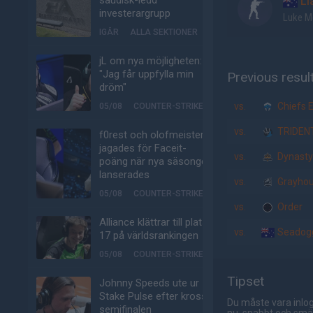
saudisk-ledd
Ll
investerargrupp
Luke M
IGÅR
ALLA SEKTIONER
jL om nya möjligheten:
"Jag får uppfylla min
Previous resul
dröm"
vs.
Chiefs E
05/08
COUNTER-STRIKE
vs.
TRIDEN
f0rest och olofmeister
jagades för Faceit-
vs.
Dynasty
poäng när nya säsongen
lanserades
vs.
Grayho
05/08
COUNTER-STRIKE
vs.
Order
Alliance klättrar till plats
vs.
Seadog
17 på världsrankingen
05/08
COUNTER-STRIKE
Tipset
Johnny Speeds ute ur
Stake Pulse efter kross i
Du måste vara inlog
semifinalen