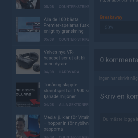
nu, snabbt och smär
05/08
COUNTER-STRIKE
Breakaway
Alla de 100 bästa
Premier-spelarna fuskar
50%
enligt ny granskning
05/08
COUNTER-STRIKE
AD
Valves nya VR-
headset ser ut att bli
0 kommenta
ännu dyrare
04/08
HÅRDVARA
Ingen har skrivit n
Tonåring släppte
skämtspel för 1 900 kr –
Skriv en ko
tjänade miljoner
04/08
ALLA SEKTIONER
Media: jL klar för Vitality
– hoppar in för nyblivna
papporna
04/08
COUNTER-STRIKE