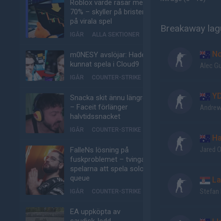
Roblox värde rasar med
70% – skyller på bristen
på virala spel
Breakaway lag
IGÅR
ALLA SEKTIONER
No
m0NESY avslöjar: Hade
kunnat spela i Cloud9
Alec G
IGÅR
COUNTER-STRIKE
Y
Snacka skit ännu längre
– Faceit förlänger
Andre
halvtidssnacket
IGÅR
COUNTER-STRIKE
H
Jared O
FalleNs lösning på
fuskproblemet – tvinga
spelarna att spela solo-
queue
La
Stefan
IGÅR
COUNTER-STRIKE
EA uppköpta av