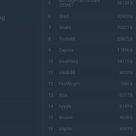
Borttagen användare
5
36124 b
333467
ng
6
Slajd
32400 b
7
Snake
30011 b
8
Trollis88
25825 b
9
Caprice
17496 b
10
Deathhog
14115 b
11
vadåråå
8000 b
12
FeelAlright
7085 b
13
lifox
6517 b
14
hyyyla
6149 b
15
Bruiser
4608 b
16
zaphio
4569 b