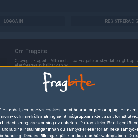
LOGGA IN
REGISTRERA DI
Om Fragbite
Copyright Fragbite. Allt innehåll på Fragbite är skyddat enligt Uppho
eller föregås av källhänvisning.
Alla åsikter uttryckta på Fragbite representerar varje enskild skribe
Programmering och design av
Fredric Bohlin
. För frågor rörande sajt
Cookies
Fragbite använder cookies för att spara användarspecifik informa
n på en enhet, exempelvis cookies, samt bearbetar personuppgifter, exem
omröstningar och för att föra statistik. För att slippa cookies kan 
ons- och innehållsmätning samt målgruppsinsikter, samt för att utveck
besöka Fragbite. Den här textraden finns här på grund av lagen om ele
h identifiering via skanning av enheten. Du kan klicka för att godkänn
h ändra dina inställningar innan du samtycker eller för att neka samtyck
Annonsering
behandling. Dina inställningar gäller endast den här webbplatsen. Du kan