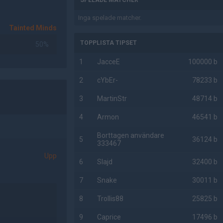
SPELADE MATCHER
Inga spelade matcher.
Tainted Minds
TOPPLISTA TIPSET
50%
1
JacceE
100000 b
2
cYbEr-
78233 b
3
MartinStr
48714 b
4
Armon
46541 b
Borttagen användare
5
36124 b
333467
Upp
6
Slajd
32400 b
7
Snake
30011 b
8
Trollis88
25825 b
9
Caprice
17496 b