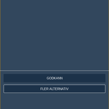
LOGGA IN
REGISTRERA DIG
Följ oss i social media
Följ oss på Facebook
Följ oss på Twitter
GODKÄNN
Följ oss på Instagram
FLER ALTERNATIV
Följ oss på Twitch
Information