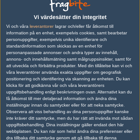
Previous results for
Ambush
Vi värdesätter din integritet
vs.
Lyngby Vikings
1-1
Vi och våra
leverantorer
lagrar och/eller får åtkomst till
information på en enhet, exempelvis cookies, samt bearbetar
vs.
PACT
1-2
personuppgifter, exempelvis unika identifierare och
vs.
Flow
1-1
standardinformation som skickas av en enhet för
personanpassade annonser och andra typer av innehåll,
vs.
Smoke Criminals
0-2
annons- och innehållsmätning samt målgruppsinsikter, samt för
att utveckla och förbättra produkter.
Med din tillåtelse kan vi och
vs.
Team Plantronics
13-16
våra leverantörer använda exakta uppgifter om geografisk
vs.
NRG Esports
16-12
positionering och identifiering via skanning av enheten. Du kan
klicka för att godkänna vår och våra leverantörers
uppgiftsbehandling enligt beskrivningen ovan. Alternativt kan du
Previous results for
WASD
få åtkomst till mer detaljerad information och ändra dina
inställningar innan du samtycker eller för att neka samtycke.
vs.
No Quarter Cartel
2-0
Observera att viss behandling av dina personuppgifter kanske
vs.
Team Endpoint
2-1
inte kräver ditt samtycke, men du har rätt att invända mot sådan
uppgiftsbehandling. Dina inställningar gäller endast den här
vs.
Alpha Republic of Esports
2-0
webbplatsen. Du kan när som helst ändra dina preferenser eller
dra tillbaka ditt samtycke genom att gå tillbaka till denna
vs.
Heroic
2-1