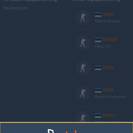
No lineup yet
sperr
Mihkel Alamaa
bitchiR
Hans Tint
Dodz
ViztA
Kevin Kolomainen
shokz
Kristjan Jakobson