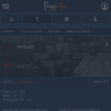
AD
FRAGBITE
/
COUNTER-STRIKE
/
MATCHER
/
AMBUSH VS. WASD
16
16
11
2
Ambush
12
7
16
1
WASD
CS:GO
»
Gfinity EU
»
Best of 3
Train
(11 - 16
)
Nuke
(16 - 7
)
Overpass
(16 - 12
)
Ambush laguppställning
WASD laguppställning