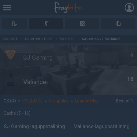
AD
FRAGBITE
/
COUNTER-STRIKE
/
MATCHER
/
SJ GAMING VS. VALIANCE
5
SJ Gaming
16
Valiance
CS:GO
»
ESEA MDL
»
Groupplay
»
League Play
Best of 1
Cache
(5 - 16
)
SJ Gaming laguppställning
Valiance laguppställning