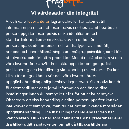
vs.
Wind and Rain
9-16
Vi värdesätter din integritet
Vi och våra
leverantorer
lagrar och/eller får åtkomst till
vs.
Boys in Blue
16-12
information på en enhet, exempelvis cookies, samt bearbetar
vs.
Vexed Gaming
16-3
personuppgifter, exempelvis unika identifierare och
standardinformation som skickas av en enhet för
vs.
3DMAX
16-14
personanpassade annonser och andra typer av innehåll,
annons- och innehållsmätning samt målgruppsinsikter, samt för
vs.
Pride
8-16
att utveckla och förbättra produkter.
Med din tillåtelse kan vi och
vs.
iGame.com
17-19
våra leverantörer använda exakta uppgifter om geografisk
positionering och identifiering via skanning av enheten. Du kan
Previous results for
Valiance
klicka för att godkänna vår och våra leverantörers
uppgiftsbehandling enligt beskrivningen ovan. Alternativt kan du
vs.
Team Kinguin
16-9
få åtkomst till mer detaljerad information och ändra dina
inställningar innan du samtycker eller för att neka samtycke.
vs.
Pro100
2-0
Observera att viss behandling av dina personuppgifter kanske
inte kräver ditt samtycke, men du har rätt att invända mot sådan
vs.
Tempo Storm
2-1
uppgiftsbehandling. Dina inställningar gäller endast den här
webbplatsen. Du kan när som helst ändra dina preferenser eller
vs.
Alternate Attax
0-2
dra tillbaka ditt samtycke genom att gå tillbaka till denna