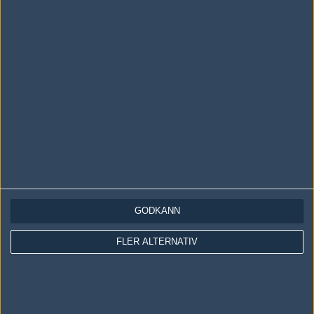
LOGGA IN
REGISTRERA DIG
Följ oss i social media
Följ oss på Facebook
Följ oss på Twitter
GODKÄNN
Följ oss på Instagram
FLER ALTERNATIV
Följ oss på Twitch
Information
Annonsering