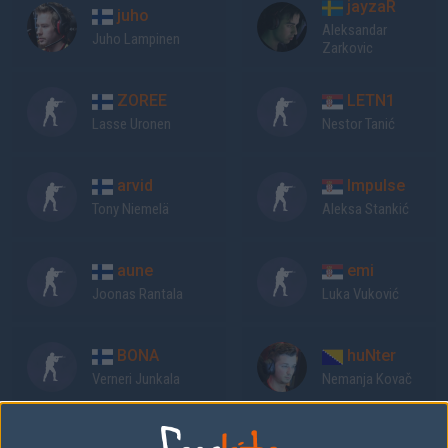
jayzaR
juho
Aleksandar
Juho Lampinen
Zarkovic
ZOREE
LETN1
Lasse Uronen
Nestor Tanić
arvid
Impulse
Tony Niemelä
Aleksa Stankić
aune
emi
Joonas Rantala
Luka Vuković
BONA
huNter
Verneri Junkala
Nemanja Kovač
Previous results for
SJ Gaming