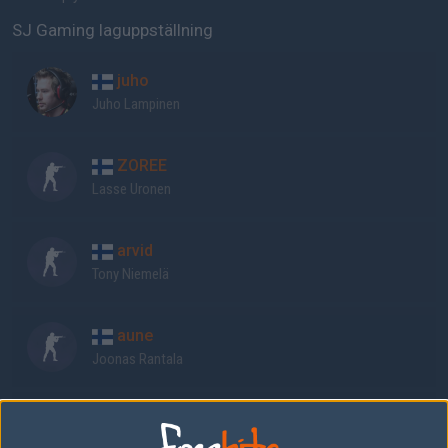
SJ Gaming laguppställning
juho
Juho Lampinen
ZOREE
Lasse Uronen
arvid
Tony Niemelä
aune
Joonas Rantala
BONA
Verneri Junkala