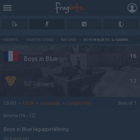
AD
FRAGBITE
/
COUNTER-STRIKE
/
MATCHER
/
BOYS IN BLUE VS. SJ GAMING
16
Boys in Blue
12
SJ Gaming
CS:GO
»
ESEA
»
Groupplay
»
League Play
Best of 1
Inferno
(16 - 12
)
Boys in Blue laguppställning
No lineup yet