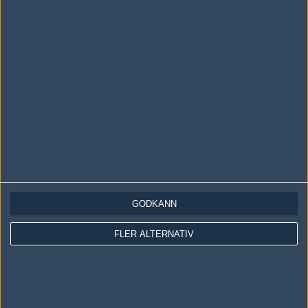
LOGGA IN
REGISTRERA DIG
Följ oss i social media
Följ oss på Facebook
Följ oss på Twitter
GODKÄNN
Följ oss på Instagram
FLER ALTERNATIV
Följ oss på Twitch
Information
Annonsering