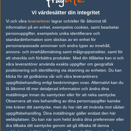
Vi värdesätter din integritet
Previous results for
Boys in Blue
Vi och våra
leverantorer
lagrar och/eller får åtkomst till
information på en enhet, exempelvis cookies, samt bearbetar
vs.
Tricked Esport
6-16
personuppgifter, exempelvis unika identifierare och
standardinformation som skickas av en enhet för
vs.
Team Kinguin
8-16
personanpassade annonser och andra typer av innehåll,
vs.
Wind and Rain
10-16
annons- och innehållsmätning samt målgruppsinsikter, samt för
att utveckla och förbättra produkter.
Med din tillåtelse kan vi och
vs.
Red Reserve
16-12
våra leverantörer använda exakta uppgifter om geografisk
positionering och identifiering via skanning av enheten. Du kan
Previous results for
SJ Gaming
klicka för att godkänna vår och våra leverantörers
uppgiftsbehandling enligt beskrivningen ovan. Alternativt kan du
vs.
Vexed Gaming
16-3
få åtkomst till mer detaljerad information och ändra dina
inställningar innan du samtycker eller för att neka samtycke.
vs.
3DMAX
16-14
Observera att viss behandling av dina personuppgifter kanske
inte kräver ditt samtycke, men du har rätt att invända mot sådan
vs.
Pride
8-16
uppgiftsbehandling. Dina inställningar gäller endast den här
vs.
iGame.com
17-19
webbplatsen. Du kan när som helst ändra dina preferenser eller
dra tillbaka ditt samtycke genom att gå tillbaka till denna
vs.
Tricked Esport
16-3