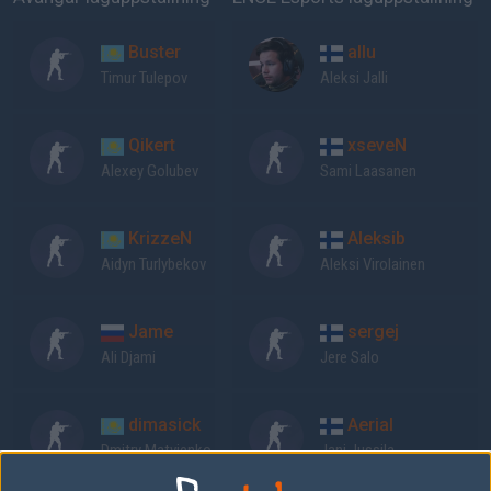
Buster
allu
Timur Tulepov
Aleksi Jalli
Qikert
xseveN
Alexey Golubev
Sami Laasanen
KrizzeN
Aleksib
Aidyn Turlybekov
Aleksi Virolainen
Jame
sergej
Ali Djami
Jere Salo
dimasick
Aerial
Dmitry Matvienko
Jani Jussila