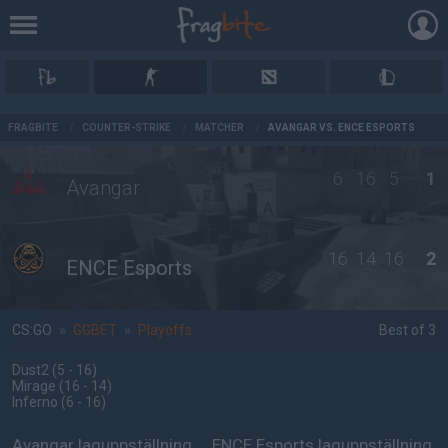
AD
FRAGBITE
/
COUNTER-STRIKE
/
MATCHER
/
AVANGAR VS. ENCE ESPORTS
6
16
5
1
Avangar
16
14
16
2
ENCE Esports
CS:GO
»
GGBET
»
Playoffs
Best of 3
Dust2
(5 - 16
)
Mirage
(16 - 14
)
Inferno
(6 - 16
)
Avangar laguppställning
ENCE Esports laguppställning