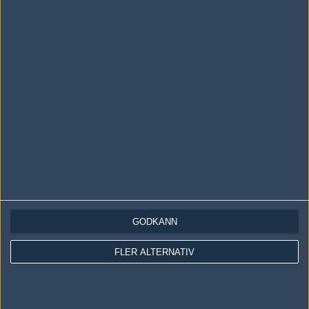
LOGGA IN
REGISTRERA DIG
Följ oss i social media
Följ oss på Facebook
Följ oss på Twitter
GODKÄNN
Följ oss på Instagram
FLER ALTERNATIV
Följ oss på Twitch
Information