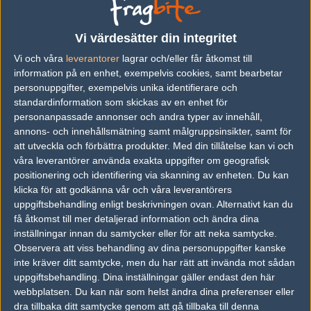
Previous results for
Avangar
Vi värdesätter din integritet
vs.
Alternate Attax
11-16
Vi och våra
leverantorer
lagrar och/eller får åtkomst till
information på en enhet, exempelvis cookies, samt bearbetar
vs.
Forze
0-2
personuppgifter, exempelvis unika identifierare och
vs.
DreamEaters
2-0
standardinformation som skickas av en enhet för
personanpassade annonser och andra typer av innehåll,
vs.
Team Spirit
2-0
annons- och innehållsmätning samt målgruppsinsikter, samt för
att utveckla och förbättra produkter.
Med din tillåtelse kan vi och
vs.
Fluffy Gangsters
2-1
våra leverantörer använda exakta uppgifter om geografisk
vs.
Natus Vincere
0-2
positionering och identifiering via skanning av enheten. Du kan
klicka för att godkänna vår och våra leverantörers
uppgiftsbehandling enligt beskrivningen ovan. Alternativt kan du
Previous results for
ENCE Esports
få åtkomst till mer detaljerad information och ändra dina
inställningar innan du samtycker eller för att neka samtycke.
vs.
Team Spirit
11-16
Observera att viss behandling av dina personuppgifter kanske
vs.
Envy
2-1
inte kräver ditt samtycke, men du har rätt att invända mot sådan
uppgiftsbehandling. Dina inställningar gäller endast den här
vs.
Team Kinguin
3-0
webbplatsen. Du kan när som helst ändra dina preferenser eller
dra tillbaka ditt samtycke genom att gå tillbaka till denna
vs.
Hellraisers
0-2