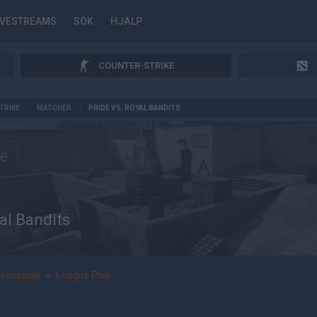
IVESTREAMS
SÖK
HJÄLP
COUNTER-STRIKE
TRIKE
/
MATCHER
/
PRIDE VS. ROYAL BANDITS
de
al Bandits
Groupplay
»
League Play