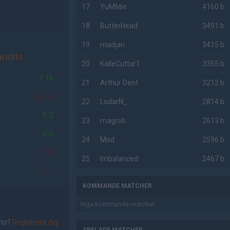
17
YuMMie
4160 b
18
ButterHead
3491 b
19
madjan
3415 b
andits
20
KalleCuttar1
3355 b
7-16
21
Arthur Dent
3212 b
12-16
22
LodarN_
2814 b
0-2
23
magrob
2613 b
2-0
24
Mod
2596 b
1-2
25
Imbalanced
2467 b
2-1
KOMMANDE MATCHER
Inga kommande matcher.
nto?
Registrera dig