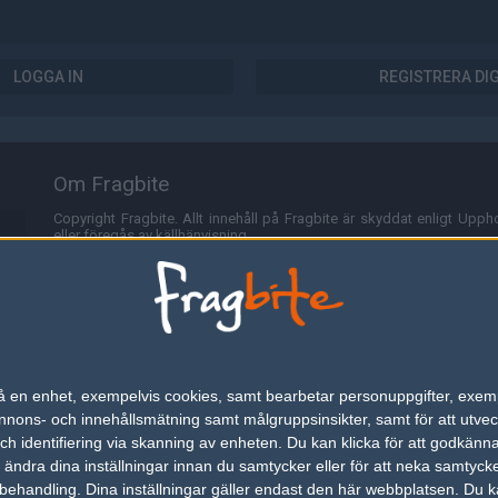
LOGGA IN
REGISTRERA DI
Om Fragbite
Copyright Fragbite. Allt innehåll på Fragbite är skyddat enligt Uppho
eller föregås av källhänvisning.
Alla åsikter uttryckta på Fragbite representerar varje enskild skribe
Programmering och design av
Fredric Bohlin
. För frågor rörande sajt
Cookies
Fragbite använder cookies för att spara användarspecifik informa
n på en enhet, exempelvis cookies, samt bearbetar personuppgifter, exem
omröstningar och för att föra statistik. För att slippa cookies kan 
ons- och innehållsmätning samt målgruppsinsikter, samt för att utveck
besöka Fragbite. Den här textraden finns här på grund av lagen om ele
h identifiering via skanning av enheten. Du kan klicka för att godkänn
h ändra dina inställningar innan du samtycker eller för att neka samtyck
Annonsering
behandling. Dina inställningar gäller endast den här webbplatsen. Du kan