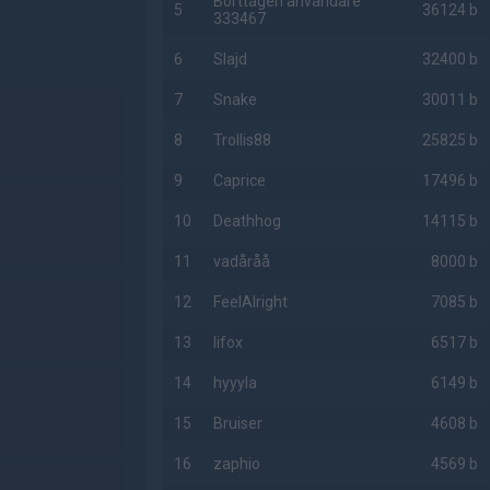
Borttagen användare
5
36124 b
333467
6
Slajd
32400 b
7
Snake
30011 b
8
Trollis88
25825 b
9
Caprice
17496 b
10
Deathhog
14115 b
11
vadåråå
8000 b
12
FeelAlright
7085 b
13
lifox
6517 b
14
hyyyla
6149 b
15
Bruiser
4608 b
16
zaphio
4569 b