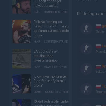
– Faceit förlänger
halvtidssnacket
IGÅR
COUNTER-STRIKE
Pride laguppst
FalleNs lösning på
ga
fuskproblemet – tvinga
spelarna att spela solo-
Gabriel
queue
IGÅR
COUNTER-STRIKE
Lu
EA uppköpta av
Maciek
saudisk-ledd
investerargrupp
Sp
IGÅR
ALLA SEKTIONER
Łukasz
jL om nya möjligheten:
"Jag får uppfylla min
dröm"
To
Tomasz
05/08
COUNTER-STRIKE
f0rest och olofmeister