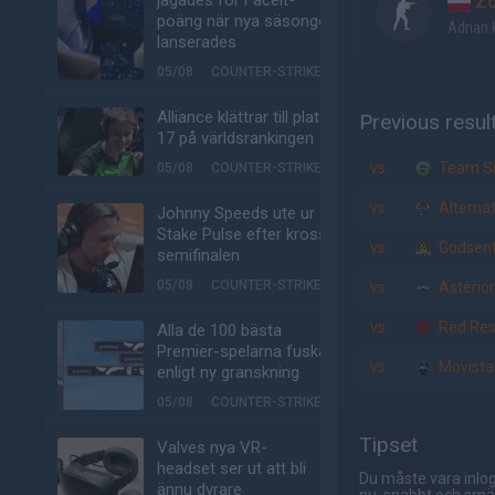
jagades för Faceit-
Zo
poäng när nya säsongen
Adrian 
lanserades
05/08
COUNTER-STRIKE
Alliance klättrar till plats
Previous resul
17 på världsrankingen
vs.
Team Si
05/08
COUNTER-STRIKE
vs.
Alternat
Johnny Speeds ute ur
Stake Pulse efter kross i
vs.
Godsen
semifinalen
05/08
COUNTER-STRIKE
vs.
Asterion
vs.
Red Res
Alla de 100 bästa
Premier-spelarna fuskar
vs.
Movistar
enligt ny granskning
05/08
COUNTER-STRIKE
Tipset
Valves nya VR-
headset ser ut att bli
Du måste vara inlog
ännu dyrare