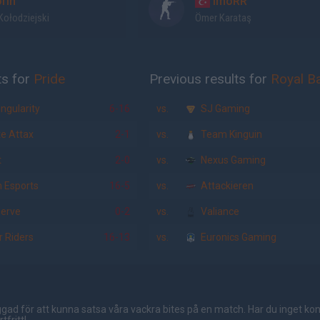
rin
imoRR
Kołodziejski
Ömer Karataş
ts for
Pride
Previous results for
Royal B
ngularity
6-16
vs.
SJ Gaming
e Attax
2-1
vs.
Team Kinguin
t
2-0
vs.
Nexus Gaming
 Esports
16-5
vs.
Attackieren
erve
0-2
vs.
Valiance
 Riders
16-13
vs.
Euronics Gaming
gad för att kunna satsa våra vackra bites på en match. Har du inget ko