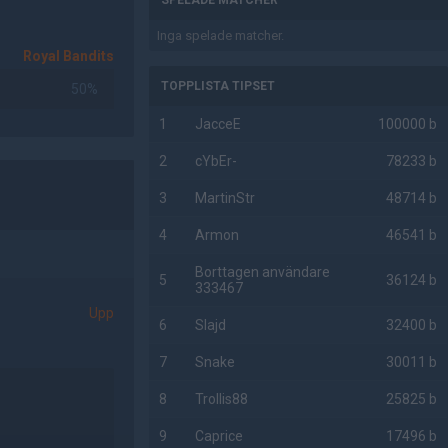
SPELADE MATCHER
Inga spelade matcher.
Royal Bandits
TOPPLISTA TIPSET
50%
1
JacceE
100000 b
2
cYbEr-
78233 b
3
MartinStr
48714 b
4
Armon
46541 b
Borttagen användare
5
36124 b
333467
Upp
6
Slajd
32400 b
7
Snake
30011 b
8
Trollis88
25825 b
9
Caprice
17496 b