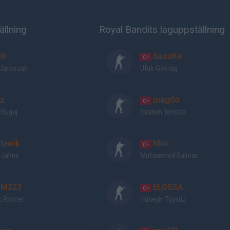
ällning
Royal Bandits laguppställning
B
SasuKe
 Jaroszuk
Ufuk Göktaş
z
mag0o
 Bugaj
İbrahim Temizel
lawik
Mini
 Jahns
Muhammed Salman
M223
ELOSSA
 Richter
Hüseyin Tüysüz