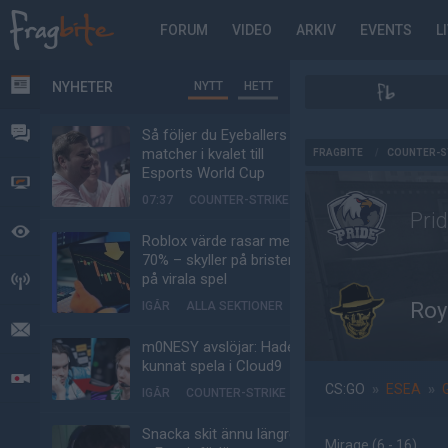
FORUM
VIDEO
ARKIV
EVENTS
L
NYHETER
NYTT
HETT
NYHETER
FORUM
Så följer du Eyeballers
AD
matcher i kvalet till
FRAGBITE
/
COUNTER-S
Esports World Cup
VIDEO
07:37
COUNTER-STRIKE
Pri
BEVAKAT
Roblox värde rasar med
70% – skyller på bristen
på virala spel
HÄNDELSER
Roy
IGÅR
ALLA SEKTIONER
MEDDELANDEN
m0NESY avslöjar: Hade
kunnat spela i Cloud9
LIVESÄNDNINGAR
CS:GO
»
ESEA
»
IGÅR
COUNTER-STRIKE
Snacka skit ännu längre
Mirage
(6 - 16
)