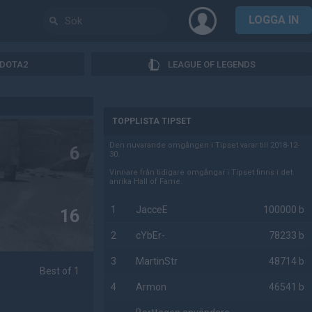
LOGGA IN
DOTA2
LEAGUE OF LEGENDS
AD
TOPPLISTA TIPSET
Den nuvarande omgången i Tipset varar till 2018-12-
6
30.
Vinnare från tidigare omgångar i Tipset finns i det
anrika Hall of Fame.
1
JacceE
100000 b
16
2
cYbEr-
78233 b
3
MartinStr
48714 b
Best of 1
4
Armon
46541 b