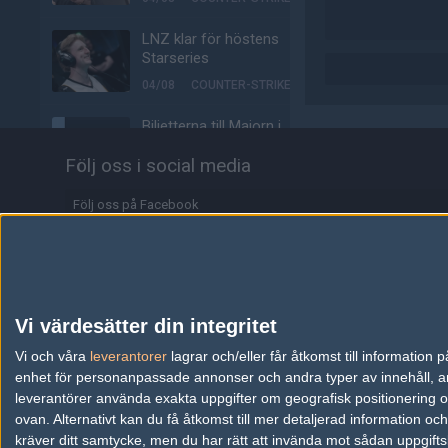
LNZ klar för höstens
Starseries
04/08
COUNTER-STRIKE
Biljetterna till Majorn i
Buenos Aires är ute
Följ oss i social media
04/08
COUNTER-STRIKE
Följ oss på Facebook
Johnny Speeds vidare till
slutspel – skickar hem
Följ oss på Twitter
Metizport från Stake
Pulse
Följ oss på Instagram
03/08
COUNTER-STRIKE
Följ oss på Twitch
Vi värdesätter din integritet
Majorvinnaren lämnar
Information
Vi och våra
leverantorer
äntligen VP – ute på fria
lagrar och/eller får åtkomst till informatio
marknaden
enhet för personanpassade annonser och andra typer av innehåll, ann
Annonsering
leverantörer använda exakta uppgifter om geografisk positionering oc
03/08
COUNTER-STRIKE
ovan. Alternativt kan du få åtkomst till mer detaljerad information oc
Copyright och Privacy Policy
kräver ditt samtycke, men du har rätt att invända mot sådan uppgifts
Johnny Speeds slår ut