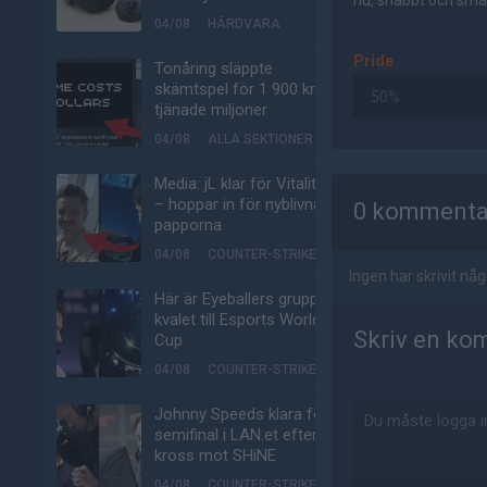
nu, snabbt och smär
04/08
HÅRDVARA
Pride
Tonåring släppte
skämtspel för 1 900 kr –
50%
tjänade miljoner
04/08
ALLA SEKTIONER
AD
Media: jL klar för Vitality
– hoppar in för nyblivna
0 kommenta
papporna
04/08
COUNTER-STRIKE
Ingen har skrivit n
Här är Eyeballers grupp i
kvalet till Esports World
Skriv en ko
Cup
04/08
COUNTER-STRIKE
Johnny Speeds klara för
semifinal i LAN:et efter
kross mot SHiNE
04/08
COUNTER-STRIKE