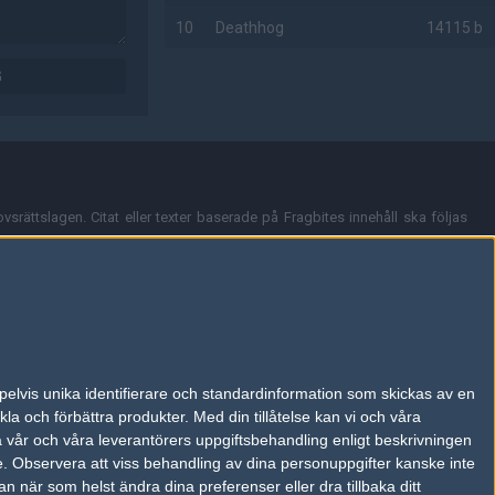
10
Deathhog
14115 b
G
AD
vsrättslagen. Citat eller texter baserade på Fragbites innehåll ska följas
nt och överensstämmer inte nödvändigtvis med Fragbites åsikter.
en kan du skicka iväg ett email till
vår support
.
tion så som t.ex. användarnamn. Cookies sparas även när man deltar i
pelvis unika identifierare och standardinformation som skickas av en
du stänga av cookies i din webbläsares inställningar eller välja att inte
la och förbättra produkter.
Med din tillåtelse kan vi och våra
ktronisk kommunikation som trädde i kraft 25 juli 2003.
a vår och våra leverantörers uppgiftsbehandling enligt beskrivningen
e.
Observera att viss behandling av dina personuppgifter kanske inte
 när som helst ändra dina preferenser eller dra tillbaka ditt