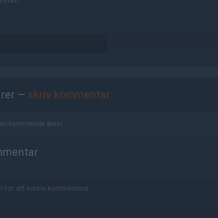
tfritt!
rer —
skriv kommentar
ågon kommentar ännu.
mmentar