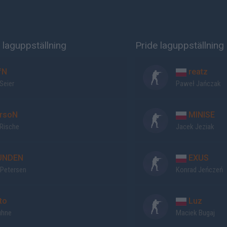
 laguppställning
Pride laguppställning
fN
reatz
Seier
Paweł Jańczak
rsoN
MINISE
 Rische
Jacek Jeziak
UNDEN
EXUS
 Petersen
Konrad Jeńczeń
to
Luz
uhne
Maciek Bugaj