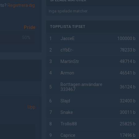
SPELADE MATCHER
nto?
Registrera dig
Inga spelade matcher.
TOPPLISTA TIPSET
Pride
50%
1
JacceE
100000 b
2
cYbEr-
78233 b
3
MartinStr
48714 b
4
Armon
46541 b
Borttagen användare
5
36124 b
333467
6
Slajd
32400 b
Upp
7
Snake
30011 b
8
Trollis88
25825 b
9
Caprice
17496 b