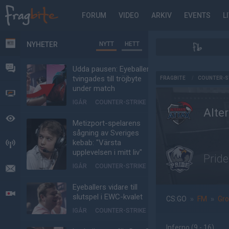
FORUM
VIDEO
ARKIV
EVENTS
L
NYHETER
NYTT
HETT
NYHETER
FORUM
Udda pausen: Eyeballers
AD
tvingades till tröjbyte
FRAGBITE
/
COUNTER-S
under match
VIDEO
IGÅR
COUNTER-STRIKE
Alte
BEVAKAT
Metizport-spelarens
sågning av Sveriges
kebab: "Värsta
HÄNDELSER
upplevelsen i mitt liv"
Pride
IGÅR
COUNTER-STRIKE
MEDDELANDEN
Eyeballers vidare till
LIVESÄNDNINGAR
slutspel i EWC-kvalet
CS:GO
»
FM
»
Gro
IGÅR
COUNTER-STRIKE
Inferno
(9 - 16
)