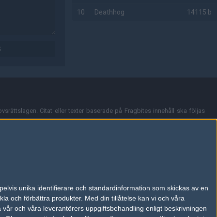
10
Deathhog
14115 b
AD
G
vsrättslagen. Citat eller texter baserade på Fragbites innehåll ska följas
nt och överensstämmer inte nödvändigtvis med Fragbites åsikter.
en kan du skicka iväg ett email till
vår support
.
tion så som t.ex. användarnamn. Cookies sparas även när man deltar i
pelvis unika identifierare och standardinformation som skickas av en
du stänga av cookies i din webbläsares inställningar eller välja att inte
la och förbättra produkter.
Med din tillåtelse kan vi och våra
ktronisk kommunikation som trädde i kraft 25 juli 2003.
a vår och våra leverantörers uppgiftsbehandling enligt beskrivningen