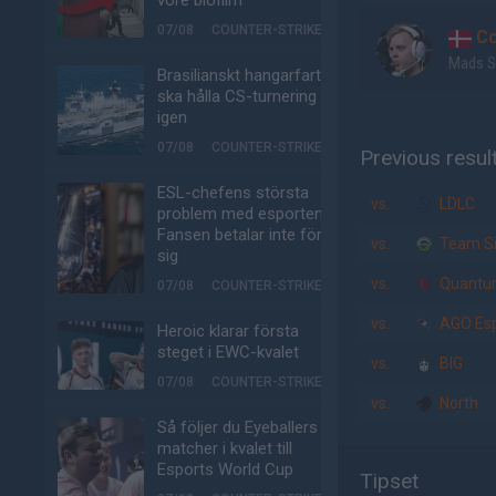
vore biofilm
07/08
COUNTER-STRIKE
Co
Mads S
Brasilianskt hangarfartyg
ska hålla CS-turnering –
igen
07/08
COUNTER-STRIKE
Previous resul
ESL-chefens största
vs.
LDLC
problem med esporten:
Fansen betalar inte för
vs.
Team Si
sig
vs.
Quantum 
07/08
COUNTER-STRIKE
vs.
AGO Esp
Heroic klarar första
steget i EWC-kvalet
vs.
BIG
07/08
COUNTER-STRIKE
vs.
North
Så följer du Eyeballers
matcher i kvalet till
Esports World Cup
Tipset