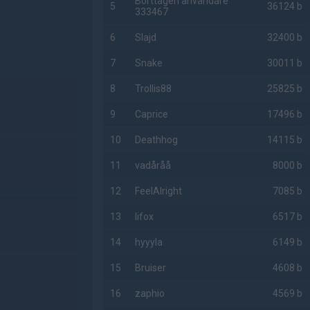
Borttagen användare
5
36124 b
333467
6
Slajd
32400 b
7
Snake
30011 b
8
Trollis88
25825 b
9
Caprice
17496 b
10
Deathhog
14115 b
11
vadåråå
8000 b
12
FeelAlright
7085 b
13
lifox
6517 b
14
hyyyla
6149 b
15
Bruiser
4608 b
16
zaphio
4569 b