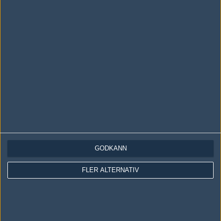
LOGGA IN
REGISTRERA DIG
Följ oss i social media
Följ oss på Facebook
Följ oss på Twitter
GODKÄNN
Följ oss på Instagram
FLER ALTERNATIV
Följ oss på Twitch
Information
Annonsering