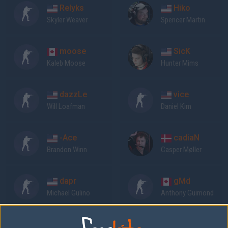
Relyks
Hiko
Skyler Weaver
Spencer Martin
moose
SicK
Kaleb Moose
Hunter Mims
dazzLe
vice
Will Loafman
Daniel Kim
-Ace
cadiaN
Brandon Winn
Casper Møller
dapr
gMd
Michael Gulino
Anthony Guimond
Previous results for
Eunited