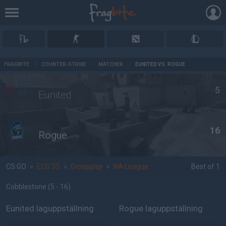
AD
FRAGBITE
/
COUNTER-STRIKE
/
MATCHER
/
EUNITED VS. ROGUE
5
Eunited
16
Rogue
CS:GO
»
ECS S5
»
Groupplay
»
NA League
Best of 1
Cobblestone
(5 - 16
)
Eunited laguppställning
Rogue laguppställning