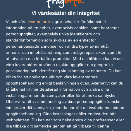
vs.
Swole Patrol
2-1
Vi värdesätter din integritet
Vi och våra
leverantorer
lagrar och/eller får åtkomst till
vs.
Optic Gaming
16-3
information på en enhet, exempelvis cookies, samt bearbetar
vs.
Optic Gaming
9-16
personuppgifter, exempelvis unika identifierare och
standardinformation som skickas av en enhet för
vs.
SK Gaming
13-16
personanpassade annonser och andra typer av innehåll,
annons- och innehållsmätning samt målgruppsinsikter, samt för
vs.
SK Gaming
12-16
att utveckla och förbättra produkter.
Med din tillåtelse kan vi och
vs.
Renegades
2-0
våra leverantörer använda exakta uppgifter om geografisk
positionering och identifiering via skanning av enheten. Du kan
Previous results for
Rogue
klicka för att godkänna vår och våra leverantörers
uppgiftsbehandling enligt beskrivningen ovan. Alternativt kan du
vs.
Cloud9
8-16
få åtkomst till mer detaljerad information och ändra dina
inställningar innan du samtycker eller för att neka samtycke.
vs.
Cloud9
16-8
Observera att viss behandling av dina personuppgifter kanske
inte kräver ditt samtycke, men du har rätt att invända mot sådan
vs.
Team Liquid
7-16
uppgiftsbehandling. Dina inställningar gäller endast den här
webbplatsen. Du kan när som helst ändra dina preferenser eller
vs.
Team Liquid
16-11
dra tillbaka ditt samtycke genom att gå tillbaka till denna