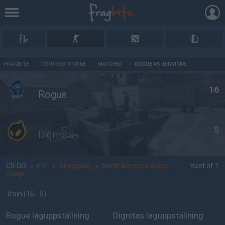
AD
FRAGBITE
/
COUNTER-STRIKE
/
MATCHER
/
ROGUE VS. DIGNITAS
16
Rogue
5
Dignitas
CS:GO
»
ESL
»
Groupplay
»
North America Group
Best of 1
Stage
Train
(16 - 5
)
Rogue laguppställning
Dignitas laguppställning