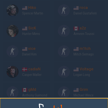
Hiko
roca
Spencer Martin
Daniel Gustaferri
SicK
a2z
Hunter Mims
Armeen Toussi
vice
m1tch
Daniel Kim
Mitch Semago
cadiaN
Voltage
Casper Møller
Logan Long
gMd
Grim
Anthony Guimond
Michael Wince