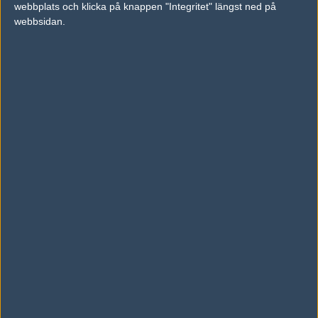
webbplats och klicka på knappen "Integritet" längst ned på
vs.
Optic Gaming
16-13
webbsidan.
vs.
Eunited
2-0
Tipset
Du måste vara inloggad för att kunna satsa våra vackra bites på en
match. Har du inget konto?
Registrera dig
nu, snabbt och smärtfritt!
Rogue
Dignitas
50%
50%
AD
0 kommentarer —
skriv kommentar
Ingen har skrivit någon kommentar ännu.
Skriv en kommentar
Upp