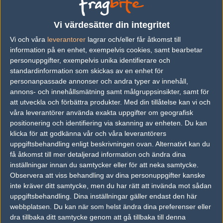
Previous results for
Rogue
Vi värdesätter din integritet
vs.
Dignitas
16-6
Vi och våra
leverantorer
lagrar och/eller får åtkomst till
vs.
Renegades
16-9
information på en enhet, exempelvis cookies, samt bearbetar
personuppgifter, exempelvis unika identifierare och
vs.
Renegades
16-14
standardinformation som skickas av en enhet för
personanpassade annonser och andra typer av innehåll,
vs.
Cloud9
6-16
annons- och innehållsmätning samt målgruppsinsikter, samt för
vs.
Cloud9
16-8
att utveckla och förbättra produkter.
Med din tillåtelse kan vi och
våra leverantörer använda exakta uppgifter om geografisk
vs.
Renegades
16-6
positionering och identifiering via skanning av enheten. Du kan
klicka för att godkänna vår och våra leverantörers
Previous results for
Dignitas
uppgiftsbehandling enligt beskrivningen ovan. Alternativt kan du
få åtkomst till mer detaljerad information och ändra dina
vs.
Rogue
16-6
inställningar innan du samtycker eller för att neka samtycke.
Observera att viss behandling av dina personuppgifter kanske
vs.
Renegades
16-12
inte kräver ditt samtycke, men du har rätt att invända mot sådan
vs.
Renegades
16-10
uppgiftsbehandling. Dina inställningar gäller endast den här
webbplatsen. Du kan när som helst ändra dina preferenser eller
vs.
Optic Gaming
16-9
dra tillbaka ditt samtycke genom att gå tillbaka till denna