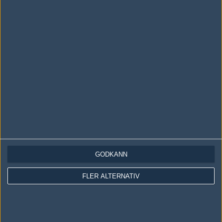
LOGGA IN
REGISTRERA DIG
Följ oss i social media
Följ oss på Facebook
Följ oss på Twitter
GODKÄNN
Följ oss på Instagram
FLER ALTERNATIV
Följ oss på Twitch
Information