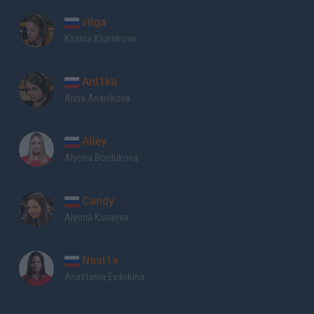
vilga
Ksenia Kluenkova
Ant1ka
Anna Ananikova
Ailey
Alyona Bordukova
Candy
Alyona Kuvaeva
Nast1a
Anastasia Evdokina