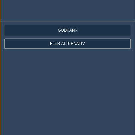
LOGGA IN
REGISTRERA DIG
GODKÄNN
Följ oss i social media
FLER ALTERNATIV
Följ oss på Facebook
Följ oss på Twitter
Följ oss på Instagram
Följ oss på Twitch
Information
Annonsering
Copyright och Privacy Policy
Användaravtal