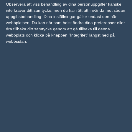
Observera att viss behandling av dina personuppgifter kanske
inte kräver ditt samtycke, men du har rätt att invända mot sådan
Previous results for
Russian Forces
uppgiftsbehandling. Dina inställningar gäller endast den här
webbplatsen. Du kan när som helst ändra dina preferenser eller
vs.
Keyd Stars Female
1-1
dra tillbaka ditt samtycke genom att gå tillbaka till denna
vs.
LLG Female
1-1
webbplats och klicka på knappen "Integritet" längst ned på
webbsidan.
vs.
Asterisk
2-0
vs.
Dynasty fe
2-0
vs.
Romania Female
2-1
vs.
Lego
0-2
Previous results for
Team Sweden
vs.
Those Damn Canadians
0-2
vs.
Lego
2-0
vs.
Etab
2-0