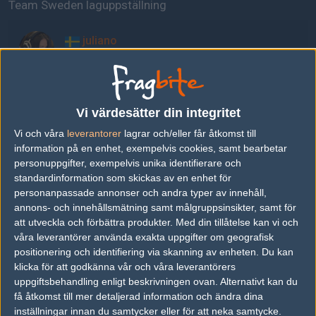
Team Sweden laguppställning
juliano
Julia Kiran
zAAz
Vi värdesätter din integritet
Zainab Turkie
Vi och våra
leverantorer
lagrar och/eller får åtkomst till
information på en enhet, exempelvis cookies, samt bearbetar
Rambolina
personuppgifter, exempelvis unika identifierare och
Matilda Gustavsson
standardinformation som skickas av en enhet för
personanpassade annonser och andra typer av innehåll,
annons- och innehållsmätning samt målgruppsinsikter, samt för
L.K.S
att utveckla och förbättra produkter.
Med din tillåtelse kan vi och
Lizette Scheich
våra leverantörer använda exakta uppgifter om geografisk
positionering och identifiering via skanning av enheten. Du kan
klicka för att godkänna vår och våra leverantörers
Nicci
uppgiftsbehandling enligt beskrivningen ovan. Alternativt kan du
få åtkomst till mer detaljerad information och ändra dina
Nicoline Svensson
inställningar innan du samtycker eller för att neka samtycke.