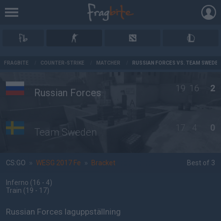
AD
FRAGBITE
/
COUNTER-STRIKE
/
MATCHER
/
RUSSIAN FORCES VS. TEAM SWEDE
19
16
2
Russian Forces
17
4
0
Team Sweden
CS:GO
»
WESG 2017 Fe
»
Bracket
Best of 3
Inferno
(16 - 4
)
Train
(19 - 17
)
Russian Forces laguppställning