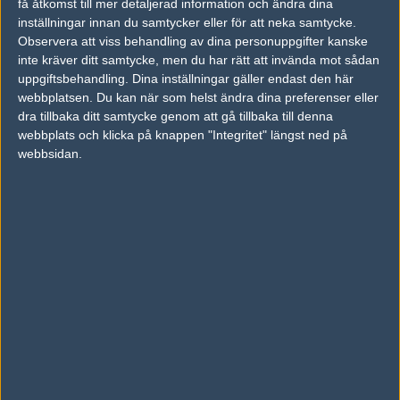
få åtkomst till mer detaljerad information och ändra dina
inställningar innan du samtycker eller för att neka samtycke.
Previous results for
Russian Forces
Observera att viss behandling av dina personuppgifter kanske
inte kräver ditt samtycke, men du har rätt att invända mot sådan
vs.
LLG Female
1-1
uppgiftsbehandling. Dina inställningar gäller endast den här
webbplatsen. Du kan när som helst ändra dina preferenser eller
vs.
Asterisk
2-0
dra tillbaka ditt samtycke genom att gå tillbaka till denna
webbplats och klicka på knappen "Integritet" längst ned på
vs.
Dynasty fe
2-0
webbsidan.
vs.
Romania Female
2-1
vs.
Lego
0-2
vs.
Best Boniatos Ever
2-1
Previous results for
Keyd Stars Female
vs.
Asterisk
2-0
vs.
LLG Female
1-1
vs.
RES Gaming
2-0