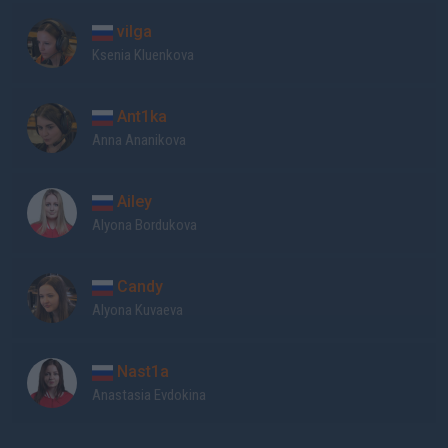
vilga
Ksenia Kluenkova
Ant1ka
Anna Ananikova
Ailey
Alyona Bordukova
Candy
Alyona Kuvaeva
Nast1a
Anastasia Evdokina