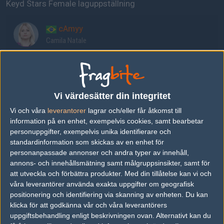
Keyd Stars Female laguppställning
cAmyy
Camila Natale
pan
Pamella Shibuya
Vi värdesätter din integritet
Vi och våra
leverantorer
lagrar och/eller får åtkomst till
GaBi
information på en enhet, exempelvis cookies, samt bearbetar
Gabriela Maldonado
personuppgifter, exempelvis unika identifierare och
standardinformation som skickas av en enhet för
personanpassade annonser och andra typer av innehåll,
showliana
annons- och innehållsmätning samt målgruppsinsikter, samt för
Juliana Maransaldi
att utveckla och förbättra produkter.
Med din tillåtelse kan vi och
våra leverantörer använda exakta uppgifter om geografisk
positionering och identifiering via skanning av enheten. Du kan
bizinha
klicka för att godkänna vår och våra leverantörers
Bruna Marvila
uppgiftsbehandling enligt beskrivningen ovan. Alternativt kan du