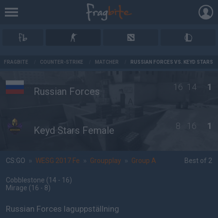
AD
FRAGBITE
/
COUNTER-STRIKE
/
MATCHER
/
RUSSIAN FORCES VS. KEYD STARS 
16
14
1
Russian Forces
8
16
1
Keyd Stars Female
CS:GO
»
WESG 2017 Fe
»
Groupplay
»
Group A
Best of 2
Cobblestone
(14 - 16
)
Mirage
(16 - 8
)
Russian Forces laguppställning