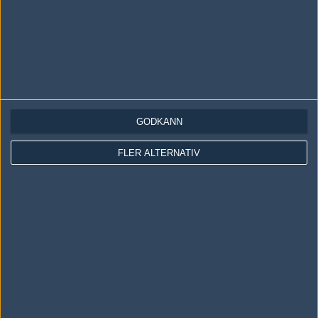
GODKÄNN
LOGGA IN
REGISTRERA DIG
FLER ALTERNATIV
Följ oss i social media
Följ oss på Facebook
Följ oss på Twitter
Följ oss på Instagram
Följ oss på Twitch
Information