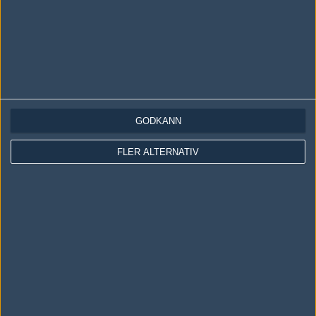
GODKÄNN
LOGGA IN
REGISTRERA DIG
FLER ALTERNATIV
Följ oss i social media
Följ oss på Facebook
Följ oss på Twitter
Följ oss på Instagram
Följ oss på Twitch
Information