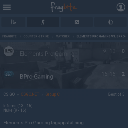
AD
FRAGBITE
/
COUNTER-STRIKE
/
MATCHER
/
ELEMENTS PRO GAMING VS. BPRO 
9
13
0
Elements Pro Gaming
16
16
2
BPro Gaming
CS:GO
»
CSGO.NET
»
Group C
Best of 3
Inferno
(13 - 16
)
Nuke
(9 - 16
)
Elements Pro Gaming laguppställning