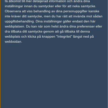
få åtkomst till mer detaljerad information och ändra dina
inställningar innan du samtycker eller för att neka samtycke.
Previous results for
Elements Pro Gaming
Observera att viss behandling av dina personuppgifter kanske
inte kräver ditt samtycke, men du har rätt att invända mot sådan
vs.
Team Kinguin
0-2
uppgiftsbehandling. Dina inställningar gäller endast den här
webbplatsen. Du kan när som helst ändra dina preferenser eller
vs.
AGO Esports
0-2
dra tillbaka ditt samtycke genom att gå tillbaka till denna
webbplats och klicka på knappen "Integritet" längst ned på
vs.
Natus Vincere
2-0
webbsidan.
vs.
Red Reserve
16-6
vs.
Mans Not Hot
16-8
vs.
SEAL Esports
11-16
Previous results for
BPro Gaming
vs.
Team Spirit
16-11
vs.
iGame.com
17-19
vs.
Wysix
10-16