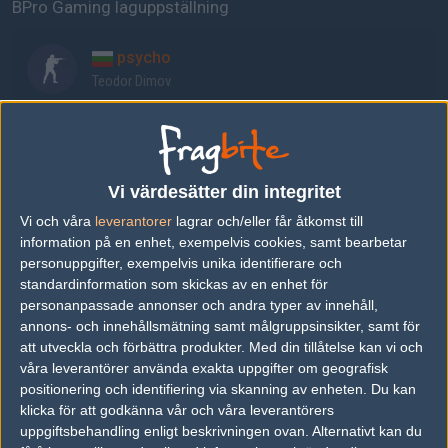
BPro Gaming laguppställning
psycho
Teodor Dimov
SHiPZ
Georgi Grigorov
Vi värdesätter din integritet
Vi och våra
leverantorer
lagrar och/eller får åtkomst till
poizon
information på en enhet, exempelvis cookies, samt bearbetar
Valentin Vasilev
personuppgifter, exempelvis unika identifierare och
standardinformation som skickas av en enhet för
personanpassade annonser och andra typer av innehåll,
blocker
annons- och innehållsmätning samt målgruppsinsikter, samt för
Yanko Panov
att utveckla och förbättra produkter.
Med din tillåtelse kan vi och
våra leverantörer använda exakta uppgifter om geografisk
positionering och identifiering via skanning av enheten. Du kan
LefteriY
klicka för att godkänna vår och våra leverantörers
uppgiftsbehandling enligt beskrivningen ovan. Alternativt kan du