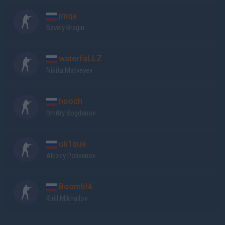
jmqa
Savely Bragin
waterfaLLZ
Nikita Matveyev
hooch
Dmitry Bogdanov
ub1que
Alexey Polivanov
Boombl4
Kirill Mikhailov