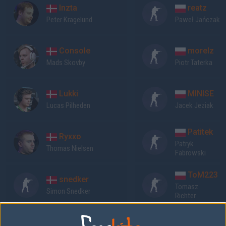
Inzta
reatz
Peter Kragelund
Paweł Jańczak
Console
morelz
Mads Skovby
Piotr Taterka
Lukki
MINISE
Lucas Pilheden
Jacek Jeziak
Patitek
Ryxxo
Patryk
Thomas Nielsen
Fabrowski
ToM223
snedker
Tomasz
Simon Snedker
Richter
Previous results for
Tricked Esport