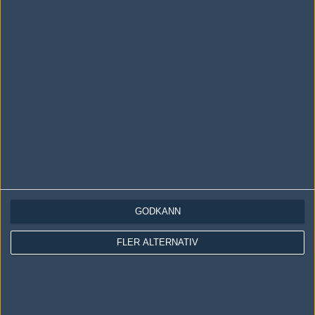
LOGGA IN
REGISTRERA DIG
Följ oss i social media
Följ oss på Facebook
Följ oss på Twitter
GODKÄNN
Följ oss på Instagram
FLER ALTERNATIV
Följ oss på Twitch
Information
Annonsering