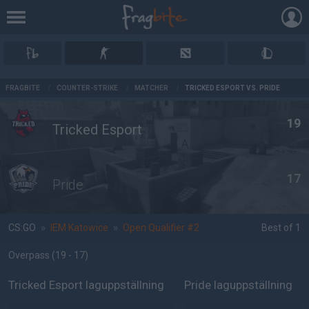
AD
FRAGBITE
/
COUNTER-STRIKE
/
MATCHER
/
TRICKED ESPORT VS. PRIDE
19
Tricked Esport
17
Pride
CS:GO
»
IEM Katowice
»
Open Qualifier #2
Best of 1
Overpass
(19 - 17
)
Tricked Esport laguppställning
Pride laguppställning