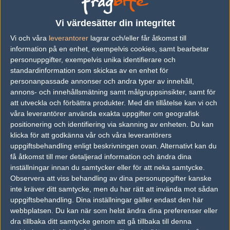
vs.
Alternate Attax
1-2
Vi värdesätter din integritet
Vi och våra
leverantorer
lagrar och/eller får åtkomst till
vs.
Against All Authority
2-0
information på en enhet, exempelvis cookies, samt bearbetar
vs.
Red Reserve
2-0
personuppgifter, exempelvis unika identifierare och
standardinformation som skickas av en enhet för
vs.
Valiance
7-16
personanpassade annonser och andra typer av innehåll,
annons- och innehållsmätning samt målgruppsinsikter, samt för
vs.
North Academy
0-2
att utveckla och förbättra produkter.
Med din tillåtelse kan vi och
vs.
Avangar
2-0
våra leverantörer använda exakta uppgifter om geografisk
positionering och identifiering via skanning av enheten. Du kan
Previous results for
Pride
klicka för att godkänna vår och våra leverantörers
uppgiftsbehandling enligt beskrivningen ovan. Alternativt kan du
vs.
Sprout
16-9
få åtkomst till mer detaljerad information och ändra dina
inställningar innan du samtycker eller för att neka samtycke.
vs.
Team Spirit
0-2
Observera att viss behandling av dina personuppgifter kanske
inte kräver ditt samtycke, men du har rätt att invända mot sådan
vs.
AGO Esports
0-2
uppgiftsbehandling. Dina inställningar gäller endast den här
webbplatsen. Du kan när som helst ändra dina preferenser eller
vs.
Valiance
2-0
dra tillbaka ditt samtycke genom att gå tillbaka till denna