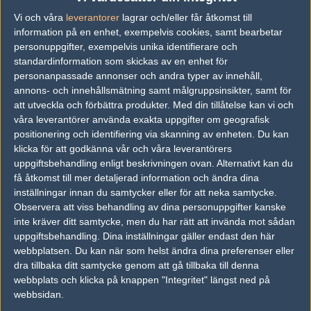
Previous results for
goodjob
Vi och våra
leverantorer
lagrar och/eller får åtkomst till
information på en enhet, exempelvis cookies, samt bearbetar
vs.
Team Kinguin
7-16
personuppgifter, exempelvis unika identifierare och
standardinformation som skickas av en enhet för
Previous results for
LDLC
personanpassade annonser och andra typer av innehåll,
annons- och innehållsmätning samt målgruppsinsikter, samt för
vs.
Team123
18-22
att utveckla och förbättra produkter.
Med din tillåtelse kan vi och
våra leverantörer använda exakta uppgifter om geografisk
vs.
iGame.com
1-2
positionering och identifiering via skanning av enheten. Du kan
vs.
Dignitas
16-10
klicka för att godkänna vår och våra leverantörers
uppgiftsbehandling enligt beskrivningen ovan. Alternativt kan du
vs.
Outlaws
16-11
få åtkomst till mer detaljerad information och ändra dina
inställningar innan du samtycker eller för att neka samtycke.
vs.
North Academy
16-10
Observera att viss behandling av dina personuppgifter kanske
inte kräver ditt samtycke, men du har rätt att invända mot sådan
vs.
Fnatic Academy
12-16
uppgiftsbehandling. Dina inställningar gäller endast den här
webbplatsen. Du kan när som helst ändra dina preferenser eller
Tipset
dra tillbaka ditt samtycke genom att gå tillbaka till denna
Du måste vara inloggad för att kunna satsa våra vackra bites på en
webbplats och klicka på knappen "Integritet" längst ned på
match. Har du inget konto?
Registrera dig
nu, snabbt och smärtfritt!
webbsidan.