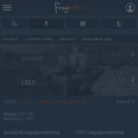
AD
FRAGBITE
/
COUNTER-STRIKE
/
MATCHER
/
GOODJOB VS. LDLC
3
12
0
goodjob
16
16
2
LDLC
CS:GO
»
ECS
»
Europe Open Qualifier #2
Best of 3
Mirage
(12 - 16
)
Inferno
(3 - 16
)
goodjob laguppställning
LDLC laguppställning