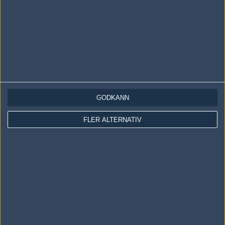
Följ oss i social media
Följ oss på Facebook
Följ oss på Twitter
Följ oss på Instagram
Följ oss på Twitch
GODKÄNN
Information
FLER ALTERNATIV
Annonsering
Copyright och Privacy Policy
Användaravtal
Kontakta
Om Fragbite