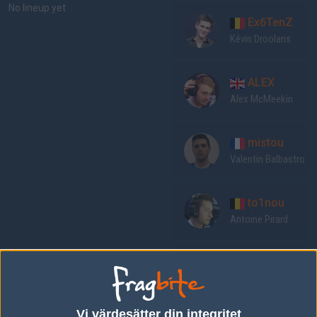
No lineup yet
Ex6TenZ
Kévin Droolans
ALEX
Alex McMeekin
mistou
Valentin Balbastro
to1nou
Antoine Pirard
Maniac
Mathieu Quiquerez
Vi värdesätter din integritet