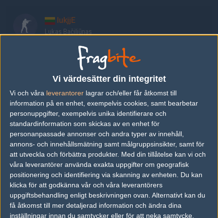
lukjjE
Lukas Bačiliūnas
kalinka
Nikolaj Rysakov
Vi värdesätter din integritet
Vi och våra
leverantorer
lagrar och/eller får åtkomst till
pounh
information på en enhet, exempelvis cookies, samt bearbetar
personuppgifter, exempelvis unika identifierare och
Eimantas Lazickas
standardinformation som skickas av en enhet för
personanpassade annonser och andra typer av innehåll,
nukkye
annons- och innehållsmätning samt målgruppsinsikter, samt för
att utveckla och förbättra produkter.
Med din tillåtelse kan vi och
Žygimantas Chmieliauskas
våra leverantörer använda exakta uppgifter om geografisk
positionering och identifiering via skanning av enheten. Du kan
klicka för att godkänna vår och våra leverantörers
Previous results for
Planetkey
uppgiftsbehandling enligt beskrivningen ovan. Alternativt kan du
få åtkomst till mer detaljerad information och ändra dina
vs.
ex-Tricked
8-16
inställningar innan du samtycker eller för att neka samtycke.