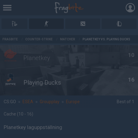
AD
FRAGBITE
/
COUNTER-STRIKE
/
MATCHER
/
PLANETKEY VS. PLAYING DUCKS
10
Planetkey
16
Playing Ducks
CS:GO
»
ESEA
»
Groupplay
»
Europe
Best of 1
Cache
(10 - 16
)
Planetkey laguppställning