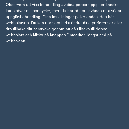
Observera att viss behandling av dina personuppgifter kanske
vs.
Team123
16-9
inte kräver ditt samtycke, men du har rätt att invända mot sådan
vs.
Nexus Gaming
8-16
uppgiftsbehandling. Dina inställningar gäller endast den här
webbplatsen. Du kan när som helst ändra dina preferenser eller
vs.
Fnatic Academy
16-8
dra tillbaka ditt samtycke genom att gå tillbaka till denna
webbplats och klicka på knappen "Integritet" längst ned på
vs.
Pride
14-16
webbsidan.
vs.
Pride
0-0
Previous results for
Playing Ducks
vs.
Envy
2-1
vs.
tjaswelolxd
22-18
vs.
Team Spirit
16-9
vs.
Binary Dragons
1-2
vs.
Red Reserve
0-2
vs.
Team123
9-16