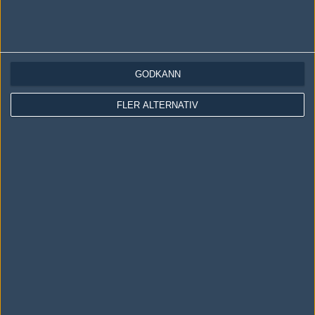
LOGGA IN
REGISTRERA DIG
GODKÄNN
FLER ALTERNATIV
Följ oss i social media
Följ oss på Facebook
Följ oss på Twitter
Följ oss på Instagram
Följ oss på Twitch
Information
Annonsering
Copyright och Privacy Policy
Användaravtal