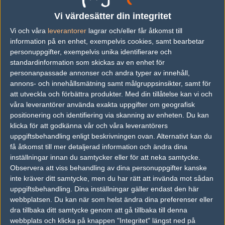
No lineup yet
Vi värdesätter din integritet
Vi och våra
leverantorer
lagrar och/eller får åtkomst till
Previous results for
Ronin
information på en enhet, exempelvis cookies, samt bearbetar
personuppgifter, exempelvis unika identifierare och
vs.
The Foundation
16-13
standardinformation som skickas av en enhet för
vs.
Blight Gaming
14-16
personanpassade annonser och andra typer av innehåll,
annons- och innehållsmätning samt målgruppsinsikter, samt för
vs.
ex-Synthetik
10-16
att utveckla och förbättra produkter.
Med din tillåtelse kan vi och
våra leverantörer använda exakta uppgifter om geografisk
vs.
ANTI ECO
16-4
positionering och identifiering via skanning av enheten. Du kan
vs.
Subtle
16-6
klicka för att godkänna vår och våra leverantörers
uppgiftsbehandling enligt beskrivningen ovan. Alternativt kan du
vs.
Team ProspectsGG
16-5
få åtkomst till mer detaljerad information och ändra dina
inställningar innan du samtycker eller för att neka samtycke.
Previous results for
FlipSid3 Academy
Observera att viss behandling av dina personuppgifter kanske
inte kräver ditt samtycke, men du har rätt att invända mot sådan
vs.
Denial eSports
16-11
uppgiftsbehandling. Dina inställningar gäller endast den här
webbplatsen. Du kan när som helst ändra dina preferenser eller
vs.
Beacon
16-4
dra tillbaka ditt samtycke genom att gå tillbaka till denna
webbplats och klicka på knappen "Integritet" längst ned på
vs.
FRENCH CANADIANS
7-16