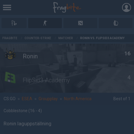
AD
FRAGBITE
/
COUNTER-STRIKE
/
MATCHER
/
RONIN VS. FLIPSID3 ACADEMY
16
Ronin
4
FlipSid3 Academy
CS:GO
»
ESEA
»
Groupplay
»
North America
Best of 1
Cobblestone
(16 - 4
)
Ronin laguppställning