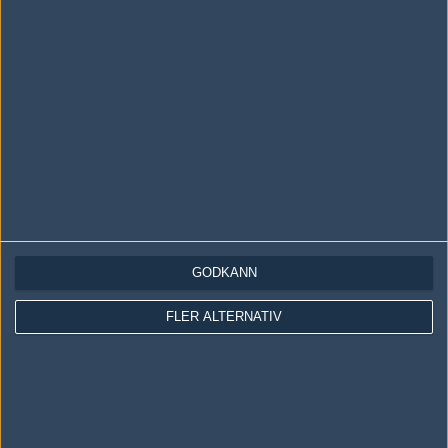
LOGGA IN
REGISTRERA DIG
Följ oss i social media
Följ oss på Facebook
Följ oss på Twitter
GODKÄNN
Följ oss på Instagram
Följ oss på Twitch
FLER ALTERNATIV
Information
Annonsering
Copyright och Privacy Policy