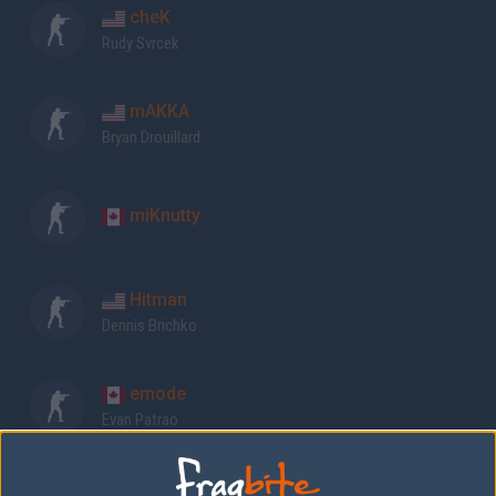
cheK
Rudy Svrcek
mAKKA
Bryan Drouillard
miKnutty
Hitman
Dennis Brichko
emode
Evan Patrao
FlipSid3 Academy laguppställning