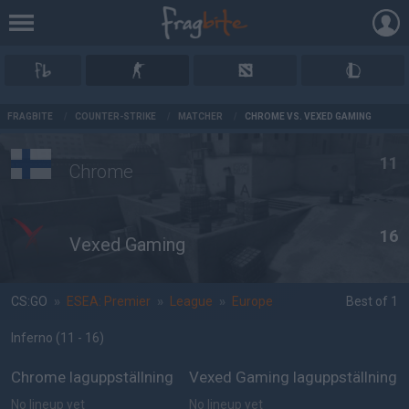
AD
FRAGBITE
/
COUNTER-STRIKE
/
MATCHER
/
CHROME VS. VEXED GAMING
11
Chrome
16
Vexed Gaming
CS:GO
»
ESEA: Premier
»
League
»
Europe
Best of 1
Inferno
(11 - 16
)
Chrome laguppställning
Vexed Gaming laguppställning
No lineup yet
No lineup yet