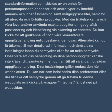
vs.
BPro Gaming
3-16
standardinformation som skickas av en enhet för
personanpassade annonser och andra typer av innehåll,
vs.
Team Endpoint
12-16
annons- och innehållsmätning samt målgruppsinsikter, samt för
vs.
ex-Dark Passage
9-16
att utveckla och förbättra produkter.
Med din tillåtelse kan vi och
våra leverantörer använda exakta uppgifter om geografisk
positionering och identifiering via skanning av enheten. Du kan
Tipset
klicka för att godkänna vår och våra leverantörers
Du måste vara inloggad för att kunna satsa våra vackra bites på en
uppgiftsbehandling enligt beskrivningen ovan. Alternativt kan du
match. Har du inget konto?
Registrera dig
nu, snabbt och smärtfritt!
få åtkomst till mer detaljerad information och ändra dina
inställningar innan du samtycker eller för att neka samtycke.
Chrome
Vexed Gaming
Observera att viss behandling av dina personuppgifter kanske
50%
50%
inte kräver ditt samtycke, men du har rätt att invända mot sådan
uppgiftsbehandling. Dina inställningar gäller endast den här
webbplatsen. Du kan när som helst ändra dina preferenser eller
AD
dra tillbaka ditt samtycke genom att gå tillbaka till denna
0 kommentarer —
skriv kommentar
webbplats och klicka på knappen "Integritet" längst ned på
webbsidan.
Ingen har skrivit någon kommentar ännu.
Skriv en kommentar
Upp