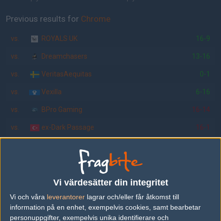
Previous results for
Chrome
vs.
ROYALS UK
16-9
vs.
Dreamchasers
13-16
vs.
VeritasAequitas
0-1
vs.
Vexilla
6-16
vs.
BPro Gaming
16-14
vs.
ex-Dark Passage
16-1
Previous results for
Vexed Gaming
vs.
Dreamchasers
16-14
Vi värdesätter din integritet
vs.
Flipsid3 Tactics
16-0
Vi och våra
leverantorer
lagrar och/eller får åtkomst till
vs.
ROYALS UK
16-7
information på en enhet, exempelvis cookies, samt bearbetar
personuppgifter, exempelvis unika identifierare och