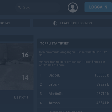
LOGGA IN
DOTA2
LEAGUE OF LEGENDS
AD
TOPPLISTA TIPSET
Den nuvarande omgången i Tipset varar till 2018-12-
16
30.
Vinnare från tidigare omgångar i Tipset finns i det
anrika Hall of Fame.
1
JacceE
100000 b
14
2
cYbEr-
78233 b
3
MartinStr
48714 b
Best of 1
4
Armon
46541 b