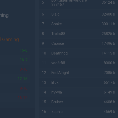
Borttagen användare
5
36124 b
333467
ning
6
Slajd
32400 b
7
Snake
30011 b
8
Trollis88
25825 b
d Gaming
9
Caprice
17496 b
16-0
10
Deathhog
14115 b
16-7
11
vadåråå
8000 b
3-16
12
FeelAlright
7085 b
12-16
13
lifox
6517 b
9-16
14
hyyyla
6149 b
16-12
15
Bruiser
4608 b
16
zaphio
4569 b