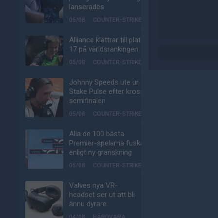
lanserades
05/08
COUNTER-STRIKE
Alliance klättrar till plats
17 på världsrankingen
05/08
COUNTER-STRIKE
Johnny Speeds ute ur
Stake Pulse efter kross i
semifinalen
05/08
COUNTER-STRIKE
Alla de 100 bästa
Premier-spelarna fuskar
enligt ny granskning
05/08
COUNTER-STRIKE
Valves nya VR-
headset ser ut att bli
ännu dyrare
04/08
HÅRDVARA