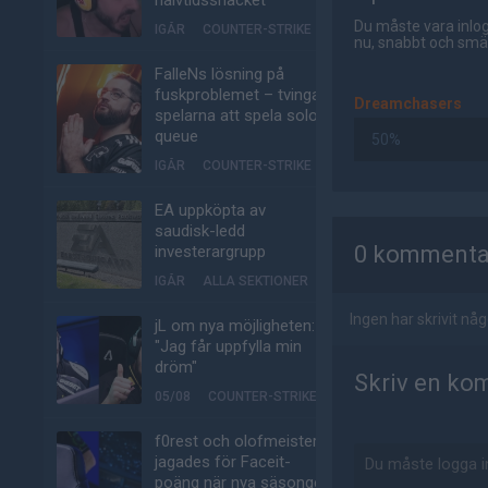
halvtidssnacket
Du måste vara inlog
IGÅR
COUNTER-STRIKE
nu, snabbt och smär
FalleNs lösning på
fuskproblemet – tvinga
Dreamchasers
spelarna att spela solo-
queue
50%
IGÅR
COUNTER-STRIKE
EA uppköpta av
AD
saudisk-ledd
0 kommenta
investerargrupp
IGÅR
ALLA SEKTIONER
Ingen har skrivit n
jL om nya möjligheten:
"Jag får uppfylla min
dröm"
Skriv en ko
05/08
COUNTER-STRIKE
f0rest och olofmeister
jagades för Faceit-
poäng när nya säsongen