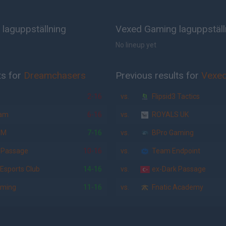
laguppställning
Vexed Gaming laguppställ
No lineup yet
ts for
Dreamchasers
Previous results for
Vexe
2-16
vs.
Flipsid3 Tactics
am
6-16
vs.
ROYALS UK
EM
7-16
vs.
BPro Gaming
 Passage
10-16
vs.
Team Endpoint
Esports Club
14-16
vs.
ex-Dark Passage
aming
11-16
vs.
Fnatic Academy