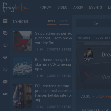
FORUM
VIDEO
ARKIV
EVENTS
L
NYHETER
NYTT
HETT
NYHETER
FORUM
Se polackernas perfekta
AD
runboost – som om det
FRAGBITE
/
COUNTER-S
vore biofilm
VIDEO
16:59
COUNTER-STRIKE
Dre
BEVAKAT
Brasilianskt hangarfartyg
ska hålla CS-turnering –
igen
HÄNDELSER
Vex
16:30
COUNTER-STRIKE
MEDDELANDEN
ESL-chefens största
problem med esporten:
LIVESÄNDNINGAR
Fansen betalar inte för
CS:GO
»
ESEA: Pr
sig
13:52
COUNTER-STRIKE
Overpass
(16 - 14
)