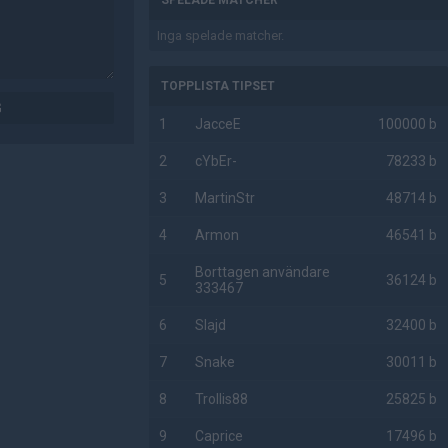
SPELADE MATCHER
Inga spelade matcher.
TOPPLISTA TIPSET
G
1
JacceE
100000 b
2
cYbEr-
78233 b
3
MartinStr
48714 b
4
Armon
46541 b
Borttagen användare
5
36124 b
333467
6
Slajd
32400 b
7
Snake
30011 b
8
Trollis88
25825 b
9
Caprice
17496 b