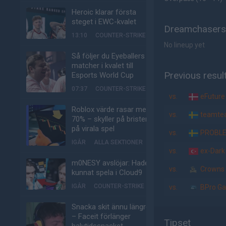
Heroic klarar första
steget i EWC-kvalet
Dreamchasers 
13:10
COUNTER-STRIKE
No lineup yet
Så följer du Eyeballers
matcher i kvalet till
Previous resul
Esports World Cup
07:37
COUNTER-STRIKE
vs.
eFuture
Roblox värde rasar med
vs.
teamte
70% – skyller på bristen
på virala spel
vs.
PROBL
IGÅR
ALLA SEKTIONER
vs.
ex-Dark
m0NESY avslöjar: Hade
vs.
Crowns 
kunnat spela i Cloud9
IGÅR
COUNTER-STRIKE
vs.
BPro G
Snacka skit ännu längre
– Faceit förlänger
Tipset