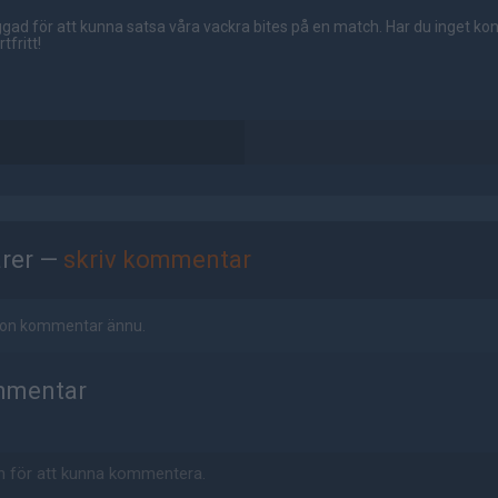
gad för att kunna satsa våra vackra bites på en match. Har du inget ko
tfritt!
rer —
skriv kommentar
ågon kommentar ännu.
mmentar