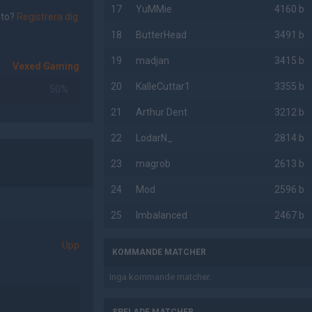
17
YuMMie
4160 b
nto?
Registrera dig
18
ButterHead
3491 b
19
madjan
3415 b
Vexed Gaming
20
KalleCuttar1
3355 b
50%
21
Arthur Dent
3212 b
22
LodarN_
2814 b
23
magrob
2613 b
24
Mod
2596 b
25
Imbalanced
2467 b
Upp
KOMMANDE MATCHER
Inga kommande matcher.