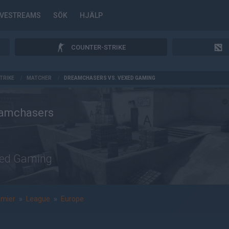
IVESTREAMS
SÖK
HJÄLP
COUNTER-STRIKE
TRIKE
/
MATCHER
/
DREAMCHASERS VS. VEXED GAMING
amchasers
ed Gaming
emier
»
League
»
Europe