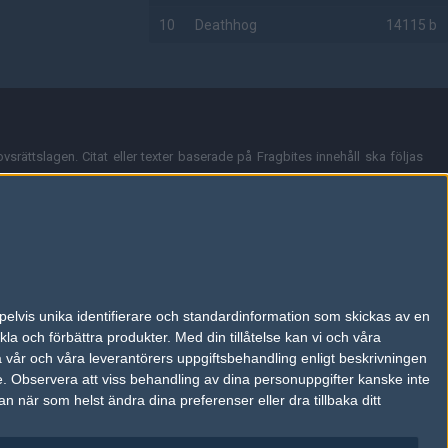
10
Deathhog
14115 b
AD
vsrättslagen. Citat eller texter baserade på Fragbites innehåll ska följas
nt och överensstämmer inte nödvändigtvis med Fragbites åsikter.
en kan du skicka iväg ett email till
vår support
.
tion så som t.ex. användarnamn. Cookies sparas även när man deltar i
pelvis unika identifierare och standardinformation som skickas av en
du stänga av cookies i din webbläsares inställningar eller välja att inte
la och förbättra produkter.
Med din tillåtelse kan vi och våra
ktronisk kommunikation som trädde i kraft 25 juli 2003.
a vår och våra leverantörers uppgiftsbehandling enligt beskrivningen
e.
Observera att viss behandling av dina personuppgifter kanske inte
 när som helst ändra dina preferenser eller dra tillbaka ditt