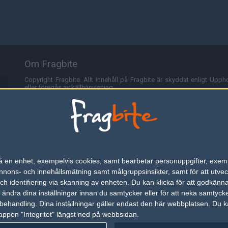
Om Fragbite
Copyright Fragbite. Allt innehåll på Fragbite är skyddat enligt Uppho
eller föregås av källhänvisning.
Alla åsikter uttryckta på Fragbite representerar varje enskild skribe
Programmering och design av
Fredric Bohlin
. För frågor rörande sajt
Cookies
Fragbite använder cookies för att spara användarspecifik informa
n på en enhet, exempelvis cookies, samt bearbetar personuppgifter, exem
omröstningar och för att föra statistik. För att slippa cookies kan 
ons- och innehållsmätning samt målgruppsinsikter, samt för att utveck
besöka Fragbite. Den här textraden finns här på grund av lagen om ele
h identifiering via skanning av enheten. Du kan klicka för att godkänn
h ändra dina inställningar innan du samtycker eller för att neka samtyck
Annonsering
behandling. Dina inställningar gäller endast den här webbplatsen. Du kan
appen "Integritet" längst ned på webbsidan.
Är du intresserad av att annonsera på Fragbite,
tryck här
.