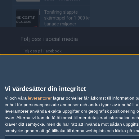
Tonåring släppte
skämtspel för 1 900 kr –
tjänade miljoner
04/08
ALLA SEKTIONER
Följ oss i social media
Media: jL klar för Vitality
– hoppar in för nyblivna
Följ oss på Facebook
papporna
Följ oss på Twitter
04/08
COUNTER-STRIKE
Följ oss på Instagram
Här är Eyeballers grupp i
kvalet till Esports World
Följ oss på Twitch
Vi värdesätter din integritet
Cup
Information
Vi och våra
leverantorer
lagrar och/eller får åtkomst till informatio
04/08
COUNTER-STRIKE
enhet för personanpassade annonser och andra typer av innehåll, ann
Annonsering
Johnny Speeds klara för
leverantörer använda exakta uppgifter om geografisk positionering oc
semifinal i LAN:et efter
ovan. Alternativt kan du få åtkomst till mer detaljerad information oc
Copyright och Privacy Policy
kross mot SHiNE
kräver ditt samtycke, men du har rätt att invända mot sådan uppgifts
samtycke genom att gå tillbaka till denna webbplats och klicka på kn
Användaravtal
04/08
COUNTER-STRIKE