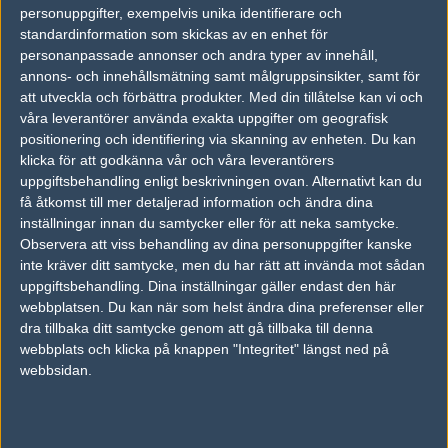
personuppgifter, exempelvis unika identifierare och
vs.
BIG
1-16
standardinformation som skickas av en enhet för
personanpassade annonser och andra typer av innehåll,
vs.
Chrome
16-9
annons- och innehållsmätning samt målgruppsinsikter, samt för
att utveckla och förbättra produkter.
Med din tillåtelse kan vi och
vs.
Godsent
9-16
våra leverantörer använda exakta uppgifter om geografisk
positionering och identifiering via skanning av enheten. Du kan
vs.
ArchAngels
16-11
klicka för att godkänna vår och våra leverantörers
uppgiftsbehandling enligt beskrivningen ovan. Alternativt kan du
Tipset
få åtkomst till mer detaljerad information och ändra dina
Du måste vara inloggad för att kunna satsa våra vackra bites på en
inställningar innan du samtycker eller för att neka samtycke.
match. Har du inget konto?
Registrera dig
nu, snabbt och smärtfritt!
Observera att viss behandling av dina personuppgifter kanske
inte kräver ditt samtycke, men du har rätt att invända mot sådan
Vexed Gaming
Crowns Esports Club
uppgiftsbehandling. Dina inställningar gäller endast den här
webbplatsen. Du kan när som helst ändra dina preferenser eller
50%
50%
dra tillbaka ditt samtycke genom att gå tillbaka till denna
webbplats och klicka på knappen "Integritet" längst ned på
AD
webbsidan.
0 kommentarer —
skriv kommentar
Ingen har skrivit någon kommentar ännu.