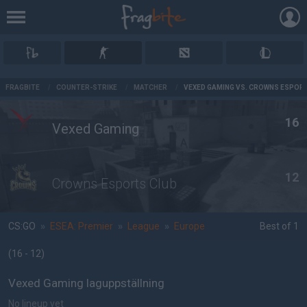
AD
FRAGBITE
/
COUNTER-STRIKE
/
MATCHER
/
VEXED GAMING VS. CROWNS ESPOR
16
Vexed Gaming
12
Crowns Esports Club
CS:GO
»
ESEA: Premier
»
League
»
Europe
Best of 1
(16 - 12
)
Vexed Gaming laguppställning
No lineup yet