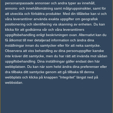
personanpassade annonser och andra typer av innehåll,
annons- och innehållsmätning samt målgruppsinsikter, samt för
Tipset
att utveckla och förbättra produkter.
Med din tillåtelse kan vi och
våra leverantörer använda exakta uppgifter om geografisk
Du måste vara inloggad för att kunna satsa våra vackra bites på en
match. Har du inget konto?
Registrera dig
nu, snabbt och smärtfritt!
positionering och identifiering via skanning av enheten. Du kan
klicka för att godkänna vår och våra leverantörers
Chrome
Crowns Esports Club
uppgiftsbehandling enligt beskrivningen ovan. Alternativt kan du
få åtkomst till mer detaljerad information och ändra dina
50%
50%
inställningar innan du samtycker eller för att neka samtycke.
Observera att viss behandling av dina personuppgifter kanske
inte kräver ditt samtycke, men du har rätt att invända mot sådan
AD
uppgiftsbehandling. Dina inställningar gäller endast den här
0 kommentarer —
skriv kommentar
webbplatsen. Du kan när som helst ändra dina preferenser eller
dra tillbaka ditt samtycke genom att gå tillbaka till denna
Ingen har skrivit någon kommentar ännu.
webbplats och klicka på knappen "Integritet" längst ned på
webbsidan.
Skriv en kommentar
Upp