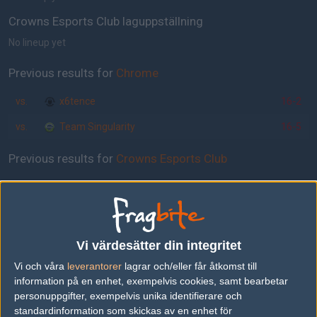
Crowns Esports Club laguppställning
No lineup yet
Previous results for
Chrome
vs.
x6tence
16-2
vs.
Team Singularity
16-5
Previous results for
Crowns Esports Club
vs.
Godsent
9-16
vs.
ArchAngels
16-11
vs.
Japaleno
7-16
Vi värdesätter din integritet
vs.
Mortal Kombat
2-0
Vi och våra
leverantorer
lagrar och/eller får åtkomst till
information på en enhet, exempelvis cookies, samt bearbetar
vs.
Echo Fox
2-0
personuppgifter, exempelvis unika identifierare och
standardinformation som skickas av en enhet för
vs.
g3nerationX
13-16