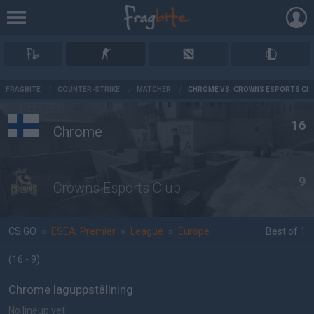
AD
FRAGBITE
/
COUNTER-STRIKE
/
MATCHER
/
CHROME VS. CROWNS ESPORTS CL
16
Chrome
9
Crowns Esports Club
CS:GO
»
ESEA: Premier
»
League
»
Europe
Best of 1
(16 - 9
)
Chrome laguppställning
No lineup yet