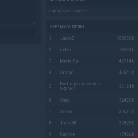
SPELADE MATCHER
Inga spelade matcher.
TOPPLISTA TIPSET
G
1
JacceE
100000 b
2
cYbEr-
78233 b
3
MartinStr
48714 b
4
Armon
46541 b
Borttagen användare
5
36124 b
333467
6
Slajd
32400 b
7
Snake
30011 b
8
Trollis88
25825 b
9
Caprice
17496 b