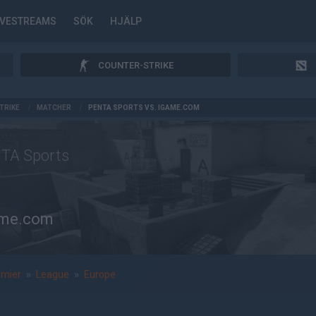
IVESTREAMS
SÖK
HJÄLP
COUNTER-STRIKE
TRIKE
/
MATCHER
/
PENTA SPORTS VS. IGAME.COM
TA Sports
ame.com
emier
»
League
»
Europe