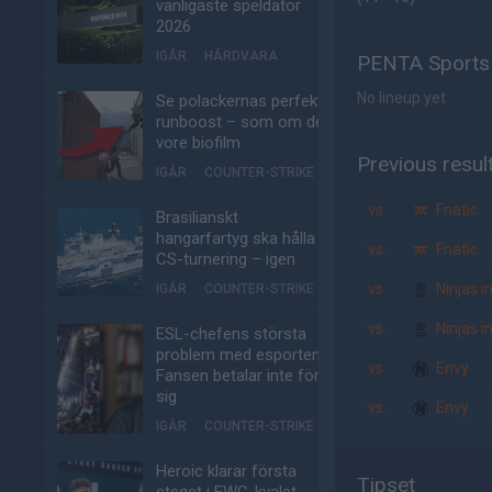
vanligaste speldator
2026
IGÅR
HÅRDVARA
PENTA Sports 
No lineup yet
Se polackernas perfekta
runboost – som om det
vore biofilm
Previous resul
IGÅR
COUNTER-STRIKE
vs.
Fnatic
Brasilianskt
hangarfartyg ska hålla
vs.
Fnatic
CS-turnering – igen
vs.
Ninjas i
IGÅR
COUNTER-STRIKE
vs.
Ninjas i
ESL-chefens största
problem med esporten:
vs.
Envy
Fansen betalar inte för
sig
vs.
Envy
IGÅR
COUNTER-STRIKE
Heroic klarar första
Tipset