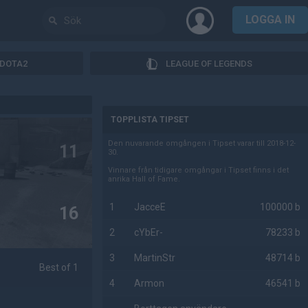
LOGGA IN
DOTA2
LEAGUE OF LEGENDS
AD
TOPPLISTA TIPSET
Den nuvarande omgången i Tipset varar till 2018-12-
11
30.
Vinnare från tidigare omgångar i Tipset finns i det
anrika Hall of Fame.
1
JacceE
100000 b
16
2
cYbEr-
78233 b
3
MartinStr
48714 b
Best of 1
4
Armon
46541 b