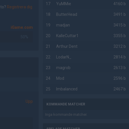
17
YuMMie
4160 b
nto?
Registrera dig
18
ButterHead
3491 b
19
madjan
3415 b
iGame.com
20
KalleCuttar1
3355 b
50%
21
Arthur Dent
3212 b
22
LodarN_
2814 b
23
magrob
2613 b
24
Mod
2596 b
25
Imbalanced
2467 b
Upp
KOMMANDE MATCHER
Inga kommande matcher.