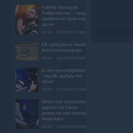
FalleNs lösning på
fuskproblemet – tvinga
spelarna att spela solo-
queue
06/08
COUNTER-STRIKE
EA uppköpta av saudisk-
ledd investerargrupp
06/08
ALLA SEKTIONER
jL om nya möjligheten:
"Jag får uppfylla min
dröm"
05/08
COUNTER-STRIKE
f0rest och olofmeister
jagades för Faceit-
poäng när nya säsongen
lanserades
05/08
COUNTER-STRIKE