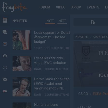
FORUM
VIDEO
ARKIV
EVENTS
L
NYHETER
NYTT
HETT
NYHETER
FORUM
Loda öppnar för Dota2-
AD
återkomst: "Har bra
FRAGBITE
/
COUNTER-S
budget"
VIDEO
13:07
COUNTER-STRIKE
PEN
BEVAKAT
Eyeballers tar enkel
vinst i EWC-debuten
HÄNDELSER
IGÅR
COUNTER-STRIKE
iG
Heroic klara för slutspel
MEDDELANDEN
i EWC-kvalet med
vändning mot 9INE
LIVESÄNDNINGAR
CS:GO
»
ESEA: Pr
IGÅR
COUNTER-STRIKE
Här är världens
(11 - 16
)