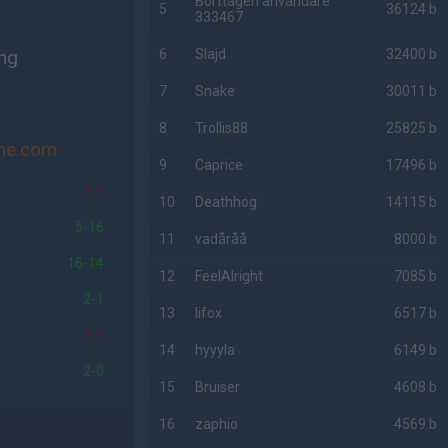
Borttagen användare
5
36124 b
333467
ing
6
Slajd
32400 b
7
Snake
30011 b
8
Trollis88
25825 b
me.com
9
Caprice
17496 b
2-1
10
Deathhog
14115 b
5-16
11
vadåråå
8000 b
16-14
12
FeelAlright
7085 b
2-1
13
lifox
6517 b
2-1
14
hyyyla
6149 b
2-0
15
Bruiser
4608 b
16
zaphio
4569 b