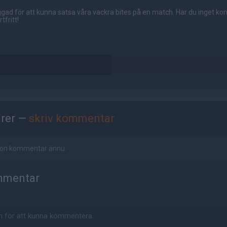
gad för att kunna satsa våra vackra bites på en match. Har du inget ko
tfritt!
rer —
skriv kommentar
ågon kommentar ännu.
mmentar