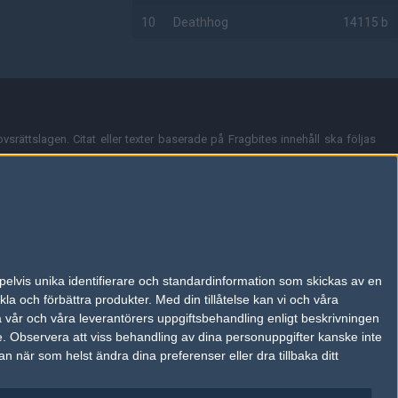
10
Deathhog
14115 b
AD
vsrättslagen. Citat eller texter baserade på Fragbites innehåll ska följas
nt och överensstämmer inte nödvändigtvis med Fragbites åsikter.
en kan du skicka iväg ett email till
vår support
.
tion så som t.ex. användarnamn. Cookies sparas även när man deltar i
pelvis unika identifierare och standardinformation som skickas av en
du stänga av cookies i din webbläsares inställningar eller välja att inte
la och förbättra produkter.
Med din tillåtelse kan vi och våra
ktronisk kommunikation som trädde i kraft 25 juli 2003.
a vår och våra leverantörers uppgiftsbehandling enligt beskrivningen
e.
Observera att viss behandling av dina personuppgifter kanske inte
 när som helst ändra dina preferenser eller dra tillbaka ditt