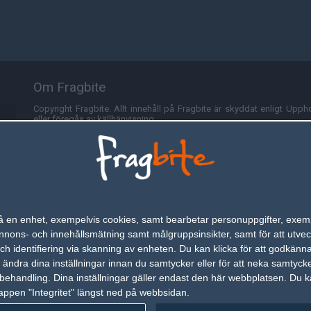
Om Fragbite
Copyright Fragbite. Allt innehåll på Fragbite är skyddat enligt Uppho
eller föregås av källhänvisning.
Alla åsikter uttryckta på Fragbite representerar varje enskild skribe
Programmering och design av
Fredric Bohlin
. För frågor rörande sajt
Cookies
Fragbite använder cookies för att spara användarspecifik informa
n på en enhet, exempelvis cookies, samt bearbetar personuppgifter, exem
omröstningar och för att föra statistik. För att slippa cookies kan 
ons- och innehållsmätning samt målgruppsinsikter, samt för att utveck
besöka Fragbite. Den här textraden finns här på grund av lagen om ele
h identifiering via skanning av enheten. Du kan klicka för att godkänn
h ändra dina inställningar innan du samtycker eller för att neka samtyck
Annonsering
behandling. Dina inställningar gäller endast den här webbplatsen. Du kan
appen "Integritet" längst ned på webbsidan.
Är du intresserad av att annonsera på Fragbite,
tryck här
.