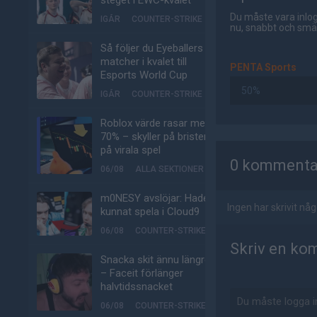
steget i EWC-kvalet
Du måste vara inlog
IGÅR
COUNTER-STRIKE
nu, snabbt och smär
Så följer du Eyeballers
matcher i kvalet till
PENTA Sports
Esports World Cup
50%
IGÅR
COUNTER-STRIKE
Roblox värde rasar med
70% – skyller på bristen
AD
på virala spel
0 kommenta
06/08
ALLA SEKTIONER
m0NESY avslöjar: Hade
Ingen har skrivit n
kunnat spela i Cloud9
06/08
COUNTER-STRIKE
Skriv en ko
Snacka skit ännu längre
– Faceit förlänger
halvtidssnacket
06/08
COUNTER-STRIKE