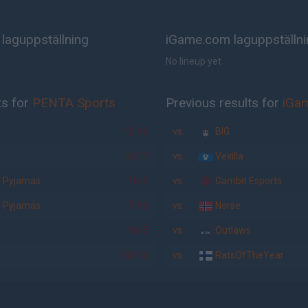
laguppställning
iGame.com laguppställn
No lineup yet
ts for
PENTA Sports
Previous results for
iGa
12-16
vs.
BIG
16-11
vs.
Vexilla
n Pyjamas
16-5
vs.
Gambit Esports
n Pyjamas
7-16
vs.
Norse
16-5
vs.
Outlaws
10-16
vs.
RatsOfTheYear