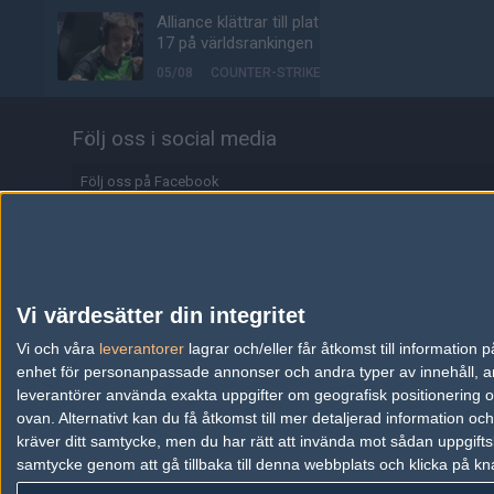
Alliance klättrar till plats
17 på världsrankingen
05/08
COUNTER-STRIKE
Johnny Speeds ute ur
Följ oss i social media
Stake Pulse efter kross i
semifinalen
Följ oss på Facebook
05/08
COUNTER-STRIKE
Följ oss på Twitter
Alla de 100 bästa
Premier-spelarna fuskar
Följ oss på Instagram
enligt ny granskning
Följ oss på Twitch
05/08
COUNTER-STRIKE
Vi värdesätter din integritet
Information
Vi och våra
leverantorer
lagrar och/eller får åtkomst till informatio
Valves nya VR-
enhet för personanpassade annonser och andra typer av innehåll, ann
headset ser ut att bli
Annonsering
ännu dyrare
leverantörer använda exakta uppgifter om geografisk positionering oc
ovan. Alternativt kan du få åtkomst till mer detaljerad information oc
04/08
HÅRDVARA
Copyright och Privacy Policy
kräver ditt samtycke, men du har rätt att invända mot sådan uppgifts
samtycke genom att gå tillbaka till denna webbplats och klicka på kn
Användaravtal
Tonåring släppte
skämtspel för 1 900 kr –