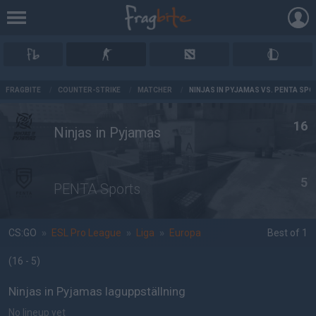
AD
FRAGBITE
/
COUNTER-STRIKE
/
MATCHER
/
NINJAS IN PYJAMAS VS. PENTA SP
16
Ninjas in Pyjamas
5
PENTA Sports
CS:GO
»
ESL Pro League
»
Liga
»
Europa
Best of 1
(16 - 5
)
Ninjas in Pyjamas laguppställning
No lineup yet