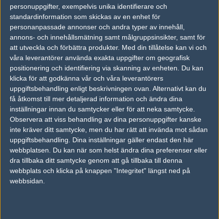
personuppgifter, exempelvis unika identifierare och
vs.
Envy
10-16
standardinformation som skickas av en enhet för
personanpassade annonser och andra typer av innehåll,
vs.
Hellraisers
16-7
annons- och innehållsmätning samt målgruppsinsikter, samt för
att utveckla och förbättra produkter.
Med din tillåtelse kan vi och
vs.
Hellraisers
16-11
våra leverantörer använda exakta uppgifter om geografisk
positionering och identifiering via skanning av enheten. Du kan
vs.
Flipsid3 Tactics
16-7
klicka för att godkänna vår och våra leverantörers
uppgiftsbehandling enligt beskrivningen ovan. Alternativt kan du
Tipset
få åtkomst till mer detaljerad information och ändra dina
Du måste vara inloggad för att kunna satsa våra vackra bites på en
inställningar innan du samtycker eller för att neka samtycke.
match. Har du inget konto?
Registrera dig
nu, snabbt och smärtfritt!
Observera att viss behandling av dina personuppgifter kanske
inte kräver ditt samtycke, men du har rätt att invända mot sådan
Ninjas in Pyjamas
PENTA Sports
uppgiftsbehandling. Dina inställningar gäller endast den här
webbplatsen. Du kan när som helst ändra dina preferenser eller
52%
48%
dra tillbaka ditt samtycke genom att gå tillbaka till denna
webbplats och klicka på knappen "Integritet" längst ned på
AD
webbsidan.
0 kommentarer —
skriv kommentar
Ingen har skrivit någon kommentar ännu.