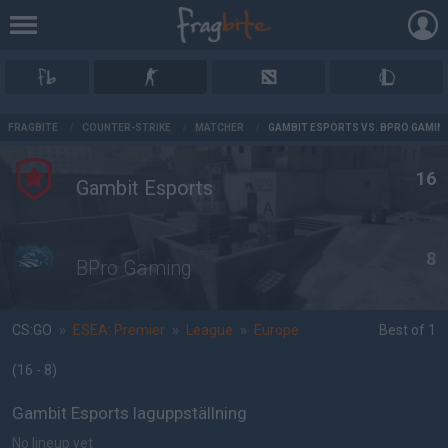
AD
FRAGBITE
/
COUNTER-STRIKE
/
MATCHER
/
GAMBIT ESPORTS VS. BPRO GAMIN
16
Gambit Esports
8
BPro Gaming
CS:GO
»
ESEA: Premier
»
League
»
Europe
Best of 1
(16 - 8
)
Gambit Esports laguppställning
No lineup yet