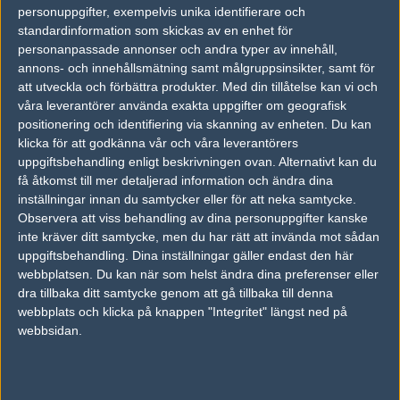
personuppgifter, exempelvis unika identifierare och
vs.
.Norway
16-11
standardinformation som skickas av en enhet för
personanpassade annonser och andra typer av innehåll,
vs.
.Russia
16-10
annons- och innehållsmätning samt målgruppsinsikter, samt för
att utveckla och förbättra produkter.
Med din tillåtelse kan vi och
vs.
Virtus.pro
16-9
våra leverantörer använda exakta uppgifter om geografisk
positionering och identifiering via skanning av enheten. Du kan
vs.
Guerilla_method
16-4
klicka för att godkänna vår och våra leverantörers
uppgiftsbehandling enligt beskrivningen ovan. Alternativt kan du
Tipset
få åtkomst till mer detaljerad information och ändra dina
Du måste vara inloggad för att kunna satsa våra vackra bites på en
inställningar innan du samtycker eller för att neka samtycke.
match. Har du inget konto?
Registrera dig
nu, snabbt och smärtfritt!
Observera att viss behandling av dina personuppgifter kanske
inte kräver ditt samtycke, men du har rätt att invända mot sådan
Gambit Esports
BPro Gaming
uppgiftsbehandling. Dina inställningar gäller endast den här
webbplatsen. Du kan när som helst ändra dina preferenser eller
50%
50%
dra tillbaka ditt samtycke genom att gå tillbaka till denna
webbplats och klicka på knappen "Integritet" längst ned på
AD
webbsidan.
0 kommentarer —
skriv kommentar
Ingen har skrivit någon kommentar ännu.