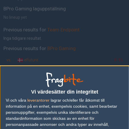
BPro Gaming laguppställning
No lineup yet
Previous results for
Team Endpoint
Inga tidigare resultat.
Previous results for
BPro Gaming
vs.
eFuture
8-16
vs.
.Norway
16-11
vs.
.Russia
16-10
vs.
Virtus.pro
16-9
Vi värdesätter din integritet
Vi och våra
leverantorer
lagrar och/eller får åtkomst till
vs.
Guerilla_method
16-4
information på en enhet, exempelvis cookies, samt bearbetar
personuppgifter, exempelvis unika identifierare och
Tipset
standardinformation som skickas av en enhet för
personanpassade annonser och andra typer av innehåll,
Du måste vara inloggad för att kunna satsa våra vackra bites på en