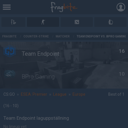
AD
FRAGBITE
/
COUNTER-STRIKE
/
MATCHER
/
TEAM ENDPOINT VS. BPRO GAMING
16
Team Endpoint
10
BPro Gaming
CS:GO
»
ESEA: Premier
»
League
»
Europe
Best of 1
(16 - 10
)
Team Endpoint laguppställning
No lineup yet