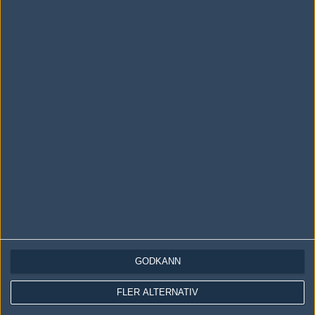
LOGGA IN
REGISTRERA DIG
Följ oss i social media
Följ oss på Facebook
Följ oss på Twitter
Följ oss på Instagram
Följ oss på Twitch
Information
Annonsering
Copyright och Privacy Policy
GODKÄNN
Användaravtal
Kontakta
FLER ALTERNATIV