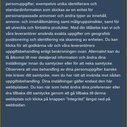
personuppgifter, exempelvis unika identifierare och
vs.
Dignitas
20-22
standardinformation som skickas av en enhet för
personanpassade annonser och andra typer av innehåll,
vs.
Virtus.pro
0-2
annons- och innehållsmätning samt målgruppsinsikter, samt för
att utveckla och förbättra produkter.
Med din tillåtelse kan vi och
vs.
Dignitas
2-1
våra leverantörer använda exakta uppgifter om geografisk
positionering och identifiering via skanning av enheten. Du kan
vs.
iGame.com
2-1
klicka för att godkänna vår och våra leverantörers
uppgiftsbehandling enligt beskrivningen ovan. Alternativt kan du
Tipset
få åtkomst till mer detaljerad information och ändra dina
Du måste vara inloggad för att kunna satsa våra vackra bites på en
inställningar innan du samtycker eller för att neka samtycke.
match. Har du inget konto?
Registrera dig
nu, snabbt och smärtfritt!
Observera att viss behandling av dina personuppgifter kanske
inte kräver ditt samtycke, men du har rätt att invända mot sådan
Renegades
Team Kinguin
uppgiftsbehandling. Dina inställningar gäller endast den här
webbplatsen. Du kan när som helst ändra dina preferenser eller
50%
50%
dra tillbaka ditt samtycke genom att gå tillbaka till denna
webbplats och klicka på knappen "Integritet" längst ned på
AD
webbsidan.
0 kommentarer —
skriv kommentar
Ingen har skrivit någon kommentar ännu.