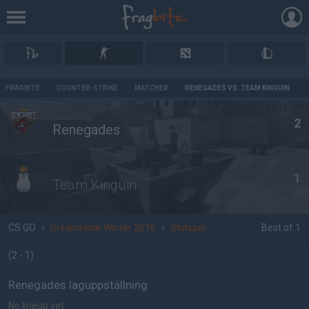
AD
FRAGBITE
/
COUNTER-STRIKE
/
MATCHER
/
RENEGADES VS. TEAM KINGUIN
2
Renegades
1
Team Kinguin
CS:GO
»
DreamHack Winter 2016
»
Slutspel
Best of 1
(2 - 1
)
Renegades laguppställning
No lineup yet