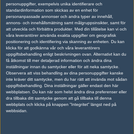
personuppgifter, exempelvis unika identifierare och
vs.
Echo Fox
0-2
standardinformation som skickas av en enhet för
personanpassade annonser och andra typer av innehåll,
vs.
Cloud9
16-4
annons- och innehållsmätning samt målgruppsinsikter, samt för
att utveckla och förbättra produkter.
Med din tillåtelse kan vi och
vs.
Faze Clan
16-7
våra leverantörer använda exakta uppgifter om geografisk
positionering och identifiering via skanning av enheten. Du kan
vs.
Faze Clan
16-14
klicka för att godkänna vår och våra leverantörers
uppgiftsbehandling enligt beskrivningen ovan. Alternativt kan du
Tipset
få åtkomst till mer detaljerad information och ändra dina
Du måste vara inloggad för att kunna satsa våra vackra bites på en
inställningar innan du samtycker eller för att neka samtycke.
match. Har du inget konto?
Registrera dig
nu, snabbt och smärtfritt!
Observera att viss behandling av dina personuppgifter kanske
inte kräver ditt samtycke, men du har rätt att invända mot sådan
Team Kinguin
Flipsid3 Tactics
uppgiftsbehandling. Dina inställningar gäller endast den här
webbplatsen. Du kan när som helst ändra dina preferenser eller
50%
50%
dra tillbaka ditt samtycke genom att gå tillbaka till denna
webbplats och klicka på knappen "Integritet" längst ned på
AD
webbsidan.
0 kommentarer —
skriv kommentar
Ingen har skrivit någon kommentar ännu.