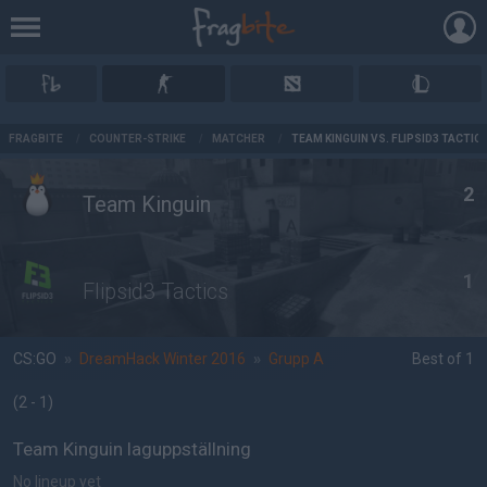
AD
FRAGBITE
/
COUNTER-STRIKE
/
MATCHER
/
TEAM KINGUIN VS. FLIPSID3 TACTIC
2
Team Kinguin
1
Flipsid3 Tactics
CS:GO
»
DreamHack Winter 2016
»
Grupp A
Best of 1
(2 - 1
)
Team Kinguin laguppställning
No lineup yet