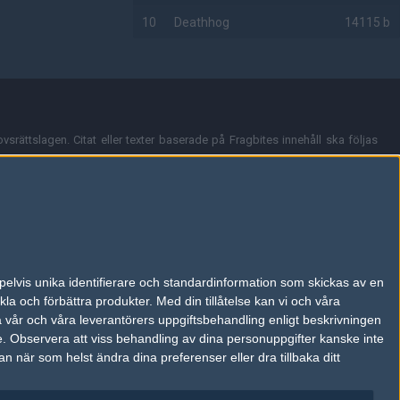
10
Deathhog
14115 b
AD
vsrättslagen. Citat eller texter baserade på Fragbites innehåll ska följas
nt och överensstämmer inte nödvändigtvis med Fragbites åsikter.
en kan du skicka iväg ett email till
vår support
.
tion så som t.ex. användarnamn. Cookies sparas även när man deltar i
pelvis unika identifierare och standardinformation som skickas av en
du stänga av cookies i din webbläsares inställningar eller välja att inte
la och förbättra produkter.
Med din tillåtelse kan vi och våra
ktronisk kommunikation som trädde i kraft 25 juli 2003.
a vår och våra leverantörers uppgiftsbehandling enligt beskrivningen
e.
Observera att viss behandling av dina personuppgifter kanske inte
 när som helst ändra dina preferenser eller dra tillbaka ditt