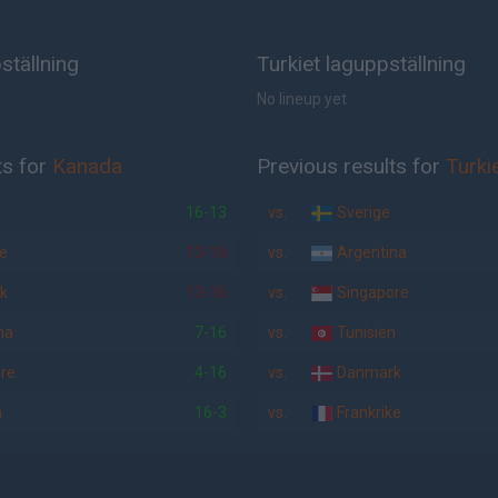
ställning
Turkiet laguppställning
No lineup yet
ts for
Kanada
Previous results for
Turki
16-13
vs.
Sverige
ke
13-16
vs.
Argentina
k
13-16
vs.
Singapore
na
7-16
vs.
Tunisien
re
4-16
vs.
Danmark
n
16-3
vs.
Frankrike