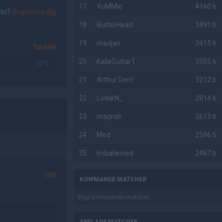
17
YuMMie
4160 b
nto?
Registrera dig
18
ButterHead
3491 b
19
madjan
3415 b
Turkiet
20
KalleCuttar1
3355 b
50%
21
Arthur Dent
3212 b
22
LodarN_
2814 b
23
magrob
2613 b
24
Mod
2596 b
25
Imbalanced
2467 b
Upp
KOMMANDE MATCHER
Inga kommande matcher.