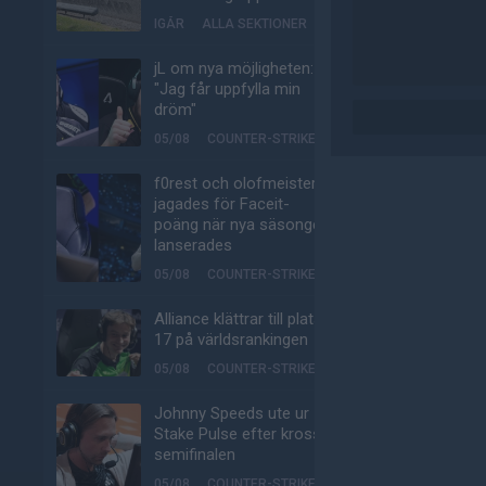
IGÅR
ALLA SEKTIONER
jL om nya möjligheten:
"Jag får uppfylla min
dröm"
05/08
COUNTER-STRIKE
f0rest och olofmeister
jagades för Faceit-
poäng när nya säsongen
lanserades
05/08
COUNTER-STRIKE
Alliance klättrar till plats
17 på världsrankingen
05/08
COUNTER-STRIKE
Johnny Speeds ute ur
Stake Pulse efter kross i
semifinalen
05/08
COUNTER-STRIKE