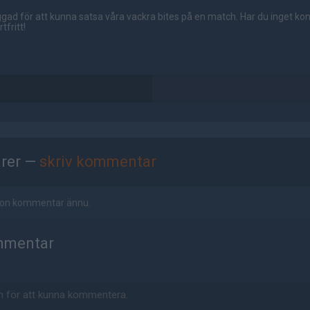
gad för att kunna satsa våra vackra bites på en match. Har du inget ko
tfritt!
rer —
skriv kommentar
ågon kommentar ännu.
mmentar