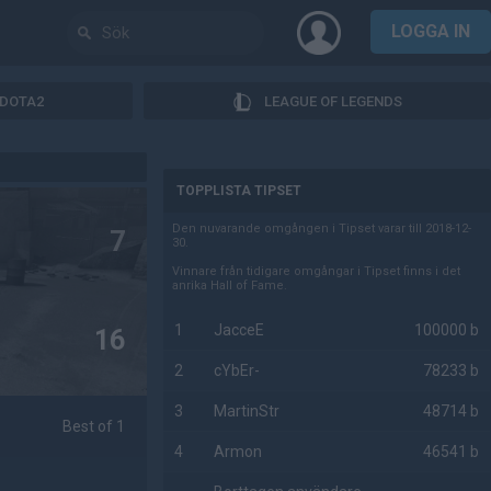
LOGGA IN
DOTA2
LEAGUE OF LEGENDS
AD
TOPPLISTA TIPSET
Den nuvarande omgången i Tipset varar till 2018-12-
7
30.
Vinnare från tidigare omgångar i Tipset finns i det
anrika Hall of Fame.
1
JacceE
100000 b
16
2
cYbEr-
78233 b
3
MartinStr
48714 b
Best of 1
4
Armon
46541 b