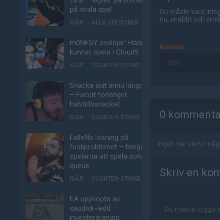
70% – skyller på bristen
på virala spel
Du måste vara inlog
nu, snabbt och smär
IGÅR
ALLA SEKTIONER
m0NESY avslöjar: Hade
Kanada
kunnat spela i Cloud9
50%
IGÅR
COUNTER-STRIKE
Snacka skit ännu längre
– Faceit förlänger
AD
halvtidssnacket
0 kommenta
IGÅR
COUNTER-STRIKE
FalleNs lösning på
Ingen har skrivit n
fuskproblemet – tvinga
spelarna att spela solo-
queue
Skriv en ko
IGÅR
COUNTER-STRIKE
EA uppköpta av
saudisk-ledd
investerargrupp