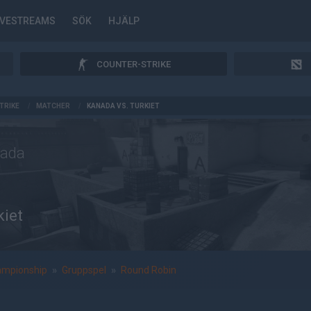
IVESTREAMS
SÖK
HJÄLP
COUNTER-STRIKE
TRIKE
/
MATCHER
/
KANADA VS. TURKIET
ada
kiet
ampionship
»
Gruppspel
»
Round Robin