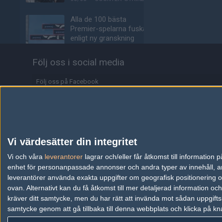
Alla de 100 bästa
Premier-spelarna fuskar
enligt ny granskning
05/08
COUNTER-STRIKE
Följ oss i social media
Valves nya VR-
headset ser ut att bli
Följ oss på Facebook
ännu dyrare
Följ oss på Twitter
04/08
HÅRDVARA
Följ oss på Instagram
Tonåring släppte
skämtspel för 1 900 kr –
Följ oss på Twitch
Vi värdesätter din integritet
tjänade miljoner
Information
Vi och våra
leverantorer
lagrar och/eller får åtkomst till informatio
04/08
ALLA SEKTIONER
enhet för personanpassade annonser och andra typer av innehåll, ann
Annonsering
Media: jL klar för Vitality
leverantörer använda exakta uppgifter om geografisk positionering oc
– hoppar in för nyblivna
ovan. Alternativt kan du få åtkomst till mer detaljerad information oc
Copyright och Privacy Policy
papporna
kräver ditt samtycke, men du har rätt att invända mot sådan uppgifts
samtycke genom att gå tillbaka till denna webbplats och klicka på kn
Användaravtal
04/08
COUNTER-STRIKE