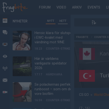
FORUM
VIDEO
ARKIV
EVENTS
L
NYHETER
NYTT
HETT
NYHETER
FORUM
Heroic klara för slutspel
AD
i EWC-kvalet med
FRAGBITE
/
COUNTER-S
vändning mot 9INE
VIDEO
18:23
COUNTER-STRIKE
Kan
BEVAKAT
Här är världens
vanligaste speldator
2026
HÄNDELSER
Tur
17:17
HÅRDVARA
MEDDELANDEN
Se polackernas perfekta
runboost – som om det
LIVESÄNDNINGAR
vore biofilm
CS:GO
»
World Ch
16:59
COUNTER-STRIKE
(7 - 16
)