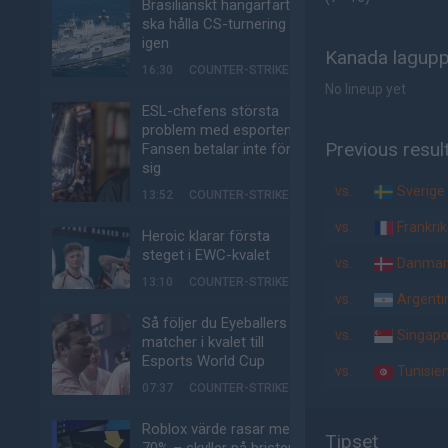
Brasilianskt hangarfartyg
ska hålla CS-turnering –
igen
Kanada lagupp
16:30
COUNTER-STRIKE
No lineup yet
ESL-chefens största
problem med esporten:
Previous resul
Fansen betalar inte för
sig
vs.
Sverige
13:52
COUNTER-STRIKE
vs.
Frankri
Heroic klarar första
steget i EWC-kvalet
vs.
Danmar
13:10
COUNTER-STRIKE
vs.
Argenti
Så följer du Eyeballers
vs.
Singapo
matcher i kvalet till
Esports World Cup
vs.
Tunisie
07:37
COUNTER-STRIKE
Roblox värde rasar med
Tipset