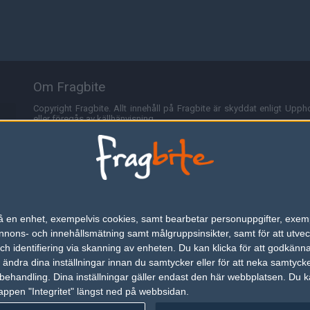
Om Fragbite
Copyright Fragbite. Allt innehåll på Fragbite är skyddat enligt Uppho
eller föregås av källhänvisning.
Alla åsikter uttryckta på Fragbite representerar varje enskild skribe
Programmering och design av
Fredric Bohlin
. För frågor rörande sajt
Cookies
Fragbite använder cookies för att spara användarspecifik informa
n på en enhet, exempelvis cookies, samt bearbetar personuppgifter, exem
omröstningar och för att föra statistik. För att slippa cookies kan 
ons- och innehållsmätning samt målgruppsinsikter, samt för att utveck
besöka Fragbite. Den här textraden finns här på grund av lagen om ele
h identifiering via skanning av enheten. Du kan klicka för att godkänn
h ändra dina inställningar innan du samtycker eller för att neka samtyck
Annonsering
behandling. Dina inställningar gäller endast den här webbplatsen. Du kan
appen "Integritet" längst ned på webbsidan.
Är du intresserad av att annonsera på Fragbite,
tryck här
.