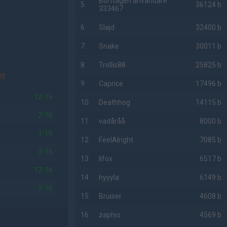
Borttagen användare
5
36124 b
333467
6
Slajd
32400 b
7
Snake
30011 b
8
Trollis88
25825 b
et
9
Caprice
17496 b
12-16
10
Deathhog
14115 b
2-16
11
vadåråå
8000 b
1-16
12
FeelAlright
7085 b
3-16
13
lifox
6517 b
12-16
14
hyyyla
6149 b
9-16
15
Bruiser
4608 b
16
zaphio
4569 b