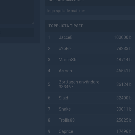
SPELADE MATCHER
Inga spelade matcher.
TOPPLISTA TIPSET
G
1
JacceE
100000 b
2
cYbEr-
78233 b
3
MartinStr
48714 b
4
Armon
46541 b
Borttagen användare
5
36124 b
333467
6
Slajd
32400 b
7
Snake
30011 b
8
Trollis88
25825 b
9
Caprice
17496 b