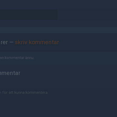
rer —
skriv kommentar
ågon kommentar ännu.
mmentar