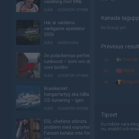
vändning mot 9INE
IGÅR
COUNTER-STRIKE
Kanada lagupp
Här är världens
No lineup yet
vanligaste speldator
2026
IGÅR
HÅRDVARA
Previous resul
Se polackernas perfekta
vs.
Sverige
runboost – som om det
vore biofilm
vs.
Norge
IGÅR
COUNTER-STRIKE
vs.
Belgiu
Brasilianskt
hangarfartyg ska hålla
CS-turnering – igen
IGÅR
COUNTER-STRIKE
Tipset
ESL-chefens största
Du måste vara inlog
problem med esporten:
nu, snabbt och smär
Fansen betalar inte för