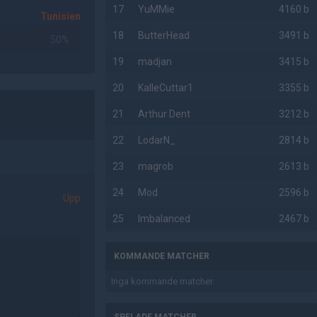
17
YuMMie
4160 b
Tunisien
18
ButterHead
3491 b
50%
19
madjan
3415 b
20
KalleCuttar1
3355 b
21
Arthur Dent
3212 b
22
LodarN_
2814 b
23
magrob
2613 b
24
Mod
2596 b
Upp
25
Imbalanced
2467 b
KOMMANDE MATCHER
Inga kommande matcher.