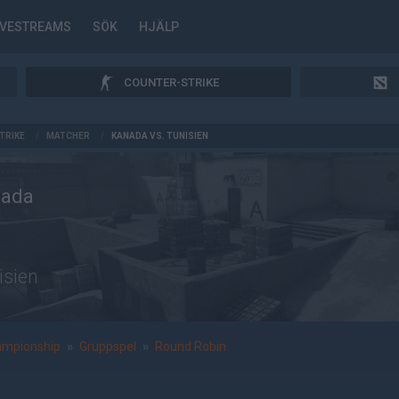
IVESTREAMS
SÖK
HJÄLP
COUNTER-STRIKE
TRIKE
/
MATCHER
/
KANADA VS. TUNISIEN
nada
isien
ampionship
»
Gruppspel
»
Round Robin