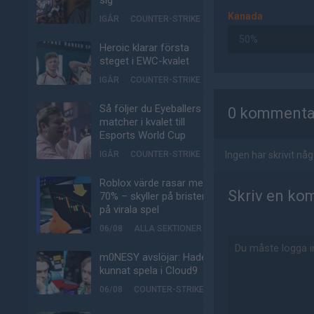
sig
Kanada
IGÅR
COUNTER-STRIKE
50%
Heroic klarar första
steget i EWC-kvalet
IGÅR
COUNTER-STRIKE
AD
Så följer du Eyeballers
0 kommenta
matcher i kvalet till
Esports World Cup
IGÅR
COUNTER-STRIKE
Ingen har skrivit n
Roblox värde rasar med
Skriv en ko
70% – skyller på bristen
på virala spel
06/08
ALLA SEKTIONER
m0NESY avslöjar: Hade
kunnat spela i Cloud9
06/08
COUNTER-STRIKE