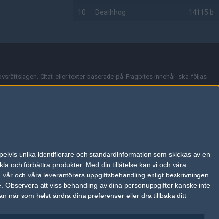
10
Deathhog
14115 b
AD
vsrättslagen. Citat eller texter baserade på Fragbites innehåll ska följas
nt och överensstämmer inte nödvändigtvis med Fragbites åsikter.
en kan du skicka iväg ett email till
vår support
.
tion så som t.ex. användarnamn. Cookies sparas även när man deltar i
pelvis unika identifierare och standardinformation som skickas av en
du stänga av cookies i din webbläsares inställningar eller välja att inte
la och förbättra produkter.
Med din tillåtelse kan vi och våra
ktronisk kommunikation som trädde i kraft 25 juli 2003.
a vår och våra leverantörers uppgiftsbehandling enligt beskrivningen
e.
Observera att viss behandling av dina personuppgifter kanske inte
 när som helst ändra dina preferenser eller dra tillbaka ditt