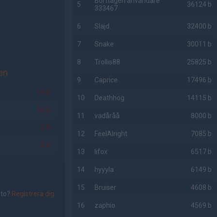
Borttagen användare
5
36124 b
333467
6
Slajd
32400 b
7
Snake
30011 b
8
Trollis88
25825 b
en
9
Caprice
17496 b
16-5
10
Deathhog
14115 b
16-2
11
vadåråå
8000 b
2-0
12
FeelAlright
7085 b
2-0
13
lifox
6517 b
14
hyyyla
6149 b
15
Bruiser
4608 b
nto?
Registrera dig
16
zaphio
4569 b