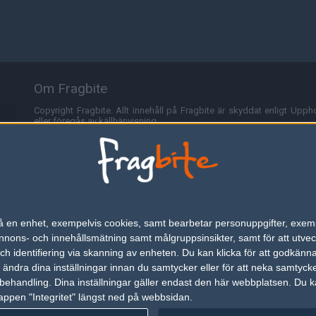
Om Fragbite
Copyright Fragbite. Allt innehåll på Fragbite är skyddat enligt Uppho
eller föregås av källhänvisning.
Alla åsikter uttryckta på Fragbite representerar varje enskild skribe
Programmering och design av
Fredric Bohlin
. För frågor rörande sajt
Cookies
Fragbite använder cookies för att spara användarspecifik informa
n på en enhet, exempelvis cookies, samt bearbetar personuppgifter, exem
omröstningar och för att föra statistik. För att slippa cookies kan 
ons- och innehållsmätning samt målgruppsinsikter, samt för att utveck
besöka Fragbite. Den här textraden finns här på grund av lagen om ele
h identifiering via skanning av enheten. Du kan klicka för att godkänn
h ändra dina inställningar innan du samtycker eller för att neka samtyck
Annonsering
behandling. Dina inställningar gäller endast den här webbplatsen. Du kan
appen "Integritet" längst ned på webbsidan.
Är du intresserad av att annonsera på Fragbite,
tryck här
.