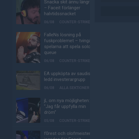
Snacka skit ännu längre
– Faceit förlänger
halvtidssnacket
06/08
COUNTER-STRIKE
FalleNs lösning på
fuskproblemet – tvinga
spelarna att spela solo-
queue
06/08
COUNTER-STRIKE
EA uppköpta av saudisk-
ledd investerargrupp
06/08
ALLA SEKTIONER
jL om nya möjligheten:
"Jag får uppfylla min
dröm"
05/08
COUNTER-STRIKE
f0rest och olofmeister