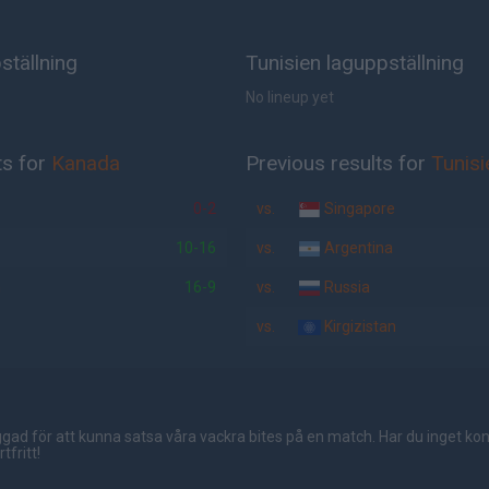
ställning
Tunisien laguppställning
No lineup yet
ts for
Kanada
Previous results for
Tunisi
0-2
vs.
Singapore
10-16
vs.
Argentina
m
16-9
vs.
Russia
vs.
Kirgizistan
gad för att kunna satsa våra vackra bites på en match. Har du inget ko
tfritt!