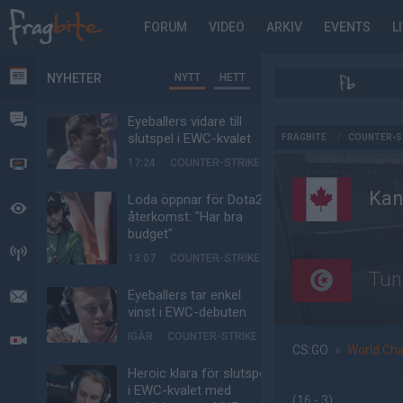
FORUM
VIDEO
ARKIV
EVENTS
L
NYHETER
NYTT
HETT
NYHETER
FORUM
Eyeballers vidare till
AD
slutspel i EWC-kvalet
FRAGBITE
/
COUNTER-S
17:24
COUNTER-STRIKE
VIDEO
Ka
Loda öppnar för Dota2-
BEVAKAT
återkomst: "Har bra
budget"
HÄNDELSER
13:07
COUNTER-STRIKE
Tun
Eyeballers tar enkel
MEDDELANDEN
vinst i EWC-debuten
IGÅR
COUNTER-STRIKE
LIVESÄNDNINGAR
CS:GO
»
World Ch
Heroic klara för slutspel
i EWC-kvalet med
(16 - 3
)