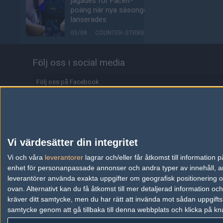
jagades för Faceit-
poäng när nya säsongen
lanserades
05/08
COUNTER-STRIKE
Alliance klättrar till plats
Följ oss i social media
17 på världsrankingen
05/08
COUNTER-STRIKE
Följ oss på Facebook
Johnny Speeds ute ur
Följ oss på Twitter
Stake Pulse efter kross i
semifinalen
Följ oss på Instagram
05/08
COUNTER-STRIKE
Följ oss på Twitch
Vi värdesätter din integritet
Alla de 100 bästa
Information
Vi och våra
leverantorer
lagrar och/eller får åtkomst till informatio
Premier-spelarna fuskar
enhet för personanpassade annonser och andra typer av innehåll, ann
enligt ny granskning
Annonsering
leverantörer använda exakta uppgifter om geografisk positionering oc
05/08
COUNTER-STRIKE
ovan. Alternativt kan du få åtkomst till mer detaljerad information oc
Copyright och Privacy Policy
kräver ditt samtycke, men du har rätt att invända mot sådan uppgifts
Valves nya VR-
samtycke genom att gå tillbaka till denna webbplats och klicka på kn
Användaravtal
headset ser ut att bli
ännu dyrare