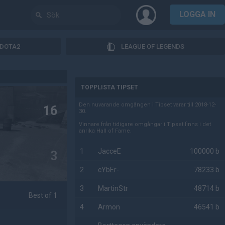
LOGGA IN
DOTA2
LEAGUE OF LEGENDS
AD
TOPPLISTA TIPSET
Den nuvarande omgången i Tipset varar till 2018-12-
16
30.
Vinnare från tidigare omgångar i Tipset finns i det
anrika Hall of Fame.
1
JacceE
100000 b
3
2
cYbEr-
78233 b
3
MartinStr
48714 b
Best of 1
4
Armon
46541 b