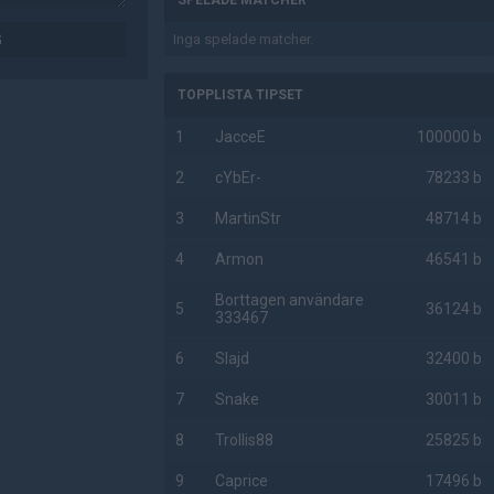
SPELADE MATCHER
G
Inga spelade matcher.
TOPPLISTA TIPSET
1
JacceE
100000 b
2
cYbEr-
78233 b
3
MartinStr
48714 b
4
Armon
46541 b
Borttagen användare
5
36124 b
333467
6
Slajd
32400 b
7
Snake
30011 b
8
Trollis88
25825 b
9
Caprice
17496 b