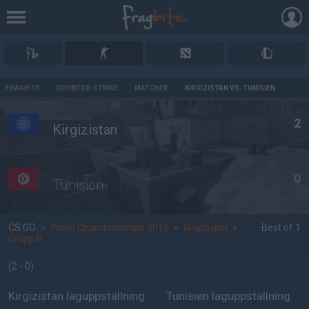
AD
FRAGBITE
/
COUNTER-STRIKE
/
MATCHER
/
KIRGIZISTAN VS. TUNISIEN
2
Kirgizistan
0
Tunisien
CS:GO
»
World Championships 2015
»
Gruppspel
»
Best of 1
Grupp B
(2 - 0
)
Kirgizistan laguppställning
Tunisien laguppställning