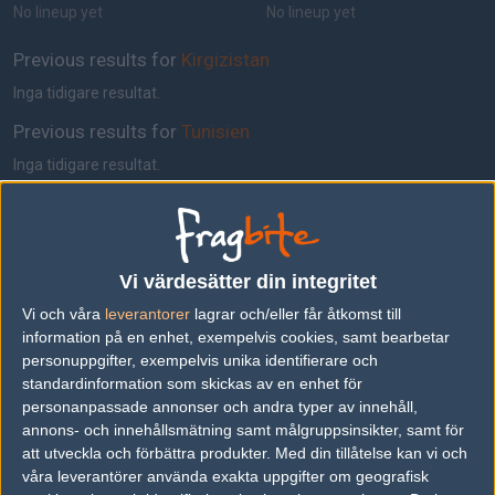
No lineup yet
No lineup yet
Previous results for
Kirgizistan
Inga tidigare resultat.
Previous results for
Tunisien
Inga tidigare resultat.
Tipset
Du måste vara inloggad för att kunna satsa våra vackra bites på en
match. Har du inget konto?
Registrera dig
nu, snabbt och smärtfritt!
Vi värdesätter din integritet
Kirgizistan
Tunisien
Vi och våra
leverantorer
lagrar och/eller får åtkomst till
information på en enhet, exempelvis cookies, samt bearbetar
65%
35%
personuppgifter, exempelvis unika identifierare och
standardinformation som skickas av en enhet för
AD
personanpassade annonser och andra typer av innehåll,
0 kommentarer —
skriv kommentar
annons- och innehållsmätning samt målgruppsinsikter, samt för
att utveckla och förbättra produkter.
Med din tillåtelse kan vi och
våra leverantörer använda exakta uppgifter om geografisk
Ingen har skrivit någon kommentar ännu.