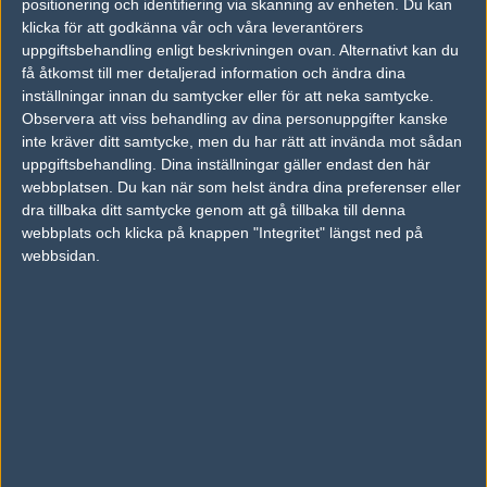
positionering och identifiering via skanning av enheten. Du kan
klicka för att godkänna vår och våra leverantörers
Skriv en kommentar
Upp
uppgiftsbehandling enligt beskrivningen ovan. Alternativt kan du
få åtkomst till mer detaljerad information och ändra dina
inställningar innan du samtycker eller för att neka samtycke.
Observera att viss behandling av dina personuppgifter kanske
inte kräver ditt samtycke, men du har rätt att invända mot sådan
uppgiftsbehandling. Dina inställningar gäller endast den här
webbplatsen. Du kan när som helst ändra dina preferenser eller
dra tillbaka ditt samtycke genom att gå tillbaka till denna
webbplats och klicka på knappen "Integritet" längst ned på
webbsidan.
LOGGA IN
REGISTRERA DIG
Följ oss i social media
Följ oss på Facebook
Följ oss på Twitter
Följ oss på Instagram