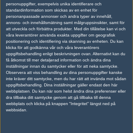
personuppgifter, exempelvis unika identifierare och
vs.
Faze Clan
16-7
standardinformation som skickas av en enhet för
personanpassade annonser och andra typer av innehåll,
vs.
puta
0-2
annons- och innehållsmätning samt målgruppsinsikter, samt för
att utveckla och förbättra produkter.
Med din tillåtelse kan vi och
vs.
Publiclir.se
22-19
våra leverantörer använda exakta uppgifter om geografisk
positionering och identifiering via skanning av enheten. Du kan
vs.
Titan
16-2
klicka för att godkänna vår och våra leverantörers
uppgiftsbehandling enligt beskrivningen ovan. Alternativt kan du
Tipset
få åtkomst till mer detaljerad information och ändra dina
Du måste vara inloggad för att kunna satsa våra vackra bites på en
inställningar innan du samtycker eller för att neka samtycke.
match. Har du inget konto?
Registrera dig
nu, snabbt och smärtfritt!
Observera att viss behandling av dina personuppgifter kanske
inte kräver ditt samtycke, men du har rätt att invända mot sådan
Games4u
Team Property
uppgiftsbehandling. Dina inställningar gäller endast den här
webbplatsen. Du kan när som helst ändra dina preferenser eller
40%
60%
dra tillbaka ditt samtycke genom att gå tillbaka till denna
webbplats och klicka på knappen "Integritet" längst ned på
AD
webbsidan.
0 kommentarer —
skriv kommentar
Ingen har skrivit någon kommentar ännu.