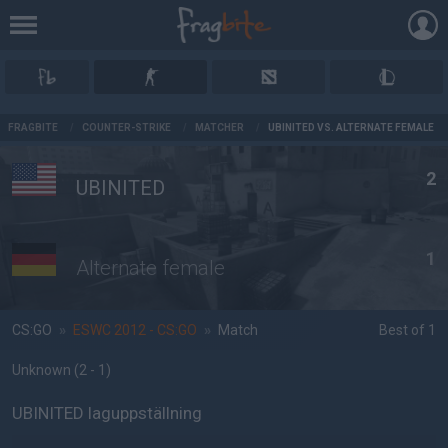
AD
FRAGBITE
/
COUNTER-STRIKE
/
MATCHER
/
UBINITED VS. ALTERNATE FEMALE
2
UBINITED
1
Alternate female
CS:GO
»
ESWC 2012 - CS:GO
»
Match
Best of 1
Unknown
(2 - 1
)
UBINITED laguppställning