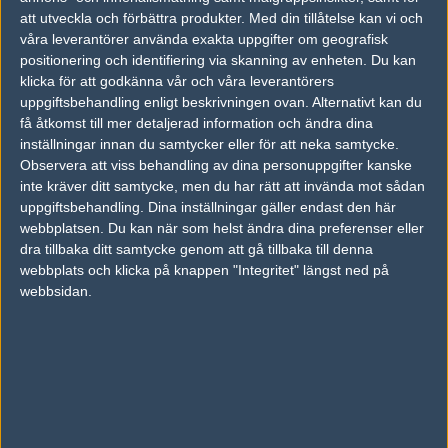
att utveckla och förbättra produkter.
Med din tillåtelse kan vi och
Previous results for
UBINITED
våra leverantörer använda exakta uppgifter om geografisk
positionering och identifiering via skanning av enheten. Du kan
vs.
Millenium female
2-0
klicka för att godkänna vår och våra leverantörers
vs.
Thermaltake female
16-5
uppgiftsbehandling enligt beskrivningen ovan. Alternativt kan du
få åtkomst till mer detaljerad information och ändra dina
vs.
Cybernation female
13-16
inställningar innan du samtycker eller för att neka samtycke.
Observera att viss behandling av dina personuppgifter kanske
vs.
badGirls
16-4
inte kräver ditt samtycke, men du har rätt att invända mot sådan
uppgiftsbehandling. Dina inställningar gäller endast den här
vs.
GamerHouse female
6-16
webbplatsen. Du kan när som helst ändra dina preferenser eller
vs.
k1ck female
16-5
dra tillbaka ditt samtycke genom att gå tillbaka till denna
webbplats och klicka på knappen "Integritet" längst ned på
Previous results for
Alternate female
webbsidan.
vs.
Moscow Five female
2-0
vs.
54x45
2-1
vs.
LDLC Female
15-15
vs.
Moscow Five female
15-15