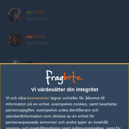
zAAz
Zainab Turkie
iRene
Irene Sanchez
beyoNd
kathi
Vi värdesätter din integritet
Vi och våra
leverantorer
lagrar och/eller får åtkomst till
information på en enhet, exempelvis cookies, samt bearbetar
personuppgifter, exempelvis unika identifierare och
n i c i
standardinformation som skickas av en enhet för
personanpassade annonser och andra typer av innehåll,
annons- och innehållsmätning samt målgruppsinsikter, samt för