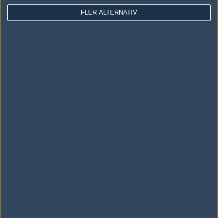
FLER ALTERNATIV
LOGGA IN
REGISTRERA DIG
Följ oss i social media
Följ oss på Facebook
Följ oss på Twitter
Följ oss på Instagram
Följ oss på Twitch
Information
Annonsering