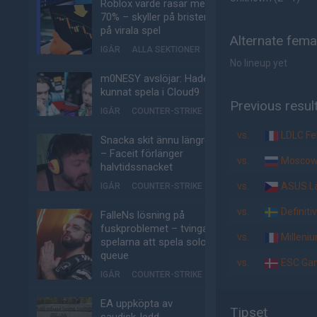
Roblox värde rasar med
70% – skyller på bristen
på virala spel
Alternate fema
IGÅR
ALLA SEKTIONER
No lineup yet
m0NESY avslöjar: Hade
kunnat spela i Cloud9
Previous resul
IGÅR
COUNTER-STRIKE
vs.
LDLC F
Snacka skit ännu längre
– Faceit förlänger
vs.
Moscow 
halvtidssnacket
vs.
ASUS.La
IGÅR
COUNTER-STRIKE
vs.
Definiti
FalleNs lösning på
fuskproblemet – tvinga
vs.
Milleni
spelarna att spela solo-
queue
vs.
ESC Gam
IGÅR
COUNTER-STRIKE
EA uppköpta av
Tipset