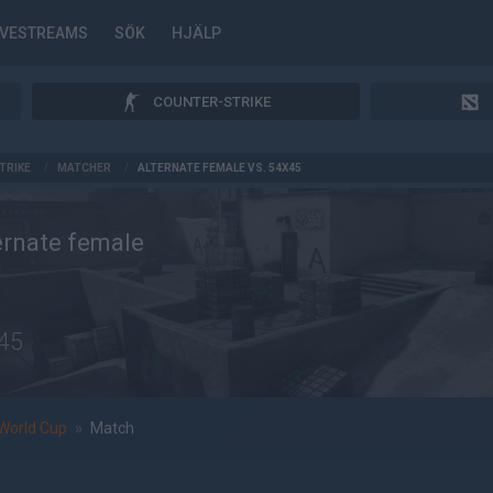
IVESTREAMS
SÖK
HJÄLP
COUNTER-STRIKE
TRIKE
/
MATCHER
/
ALTERNATE FEMALE VS. 54X45
ernate female
45
World Cup
»
Match