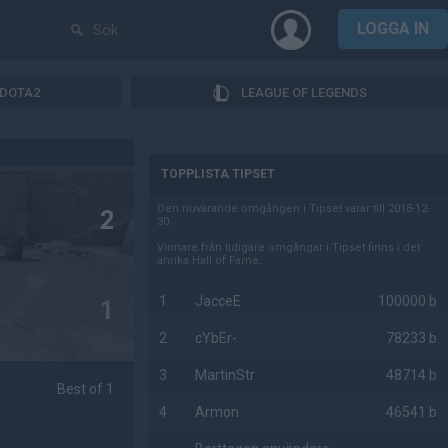
LOGGA IN
DOTA2
LEAGUE OF LEGENDS
AD
TOPPLISTA TIPSET
Den nuvarande omgången i Tipset varar till 2018-12-
2
30.
Vinnare från tidigare omgångar i Tipset finns i det
anrika Hall of Fame.
1
JacceE
100000 b
1
2
cYbEr-
78233 b
3
MartinStr
48714 b
Best of 1
4
Armon
46541 b