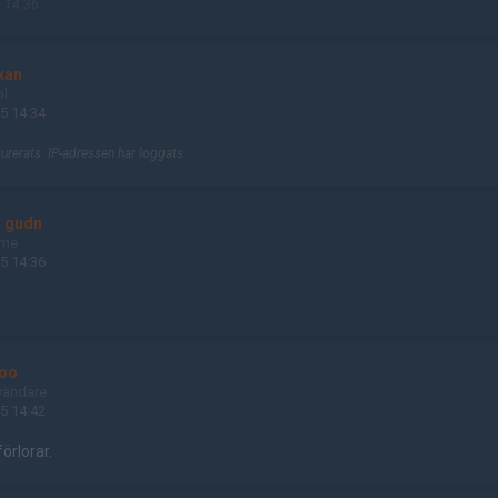
 14:36
xan
ol
5 14:34
rerats. IP-adressen har loggats.
a gudn
ame
5 14:36
oo
vändare
5 14:42
örlorar.