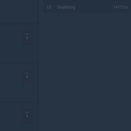
10
Deathhog
14115 b
AD
1
1
1