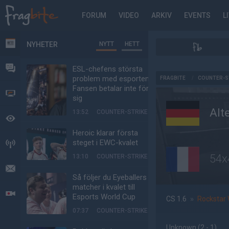
FORUM
VIDEO
ARKIV
EVENTS
L
NYHETER
NYTT
HETT
NYHETER
FORUM
ESL-chefens största
AD
problem med esporten:
FRAGBITE
/
COUNTER-S
Fansen betalar inte för
VIDEO
sig
Alt
13:52
COUNTER-STRIKE
BEVAKAT
Heroic klarar första
steget i EWC-kvalet
HÄNDELSER
54x
13:10
COUNTER-STRIKE
MEDDELANDEN
Så följer du Eyeballers
matcher i kvalet till
LIVESÄNDNINGAR
Esports World Cup
CS 1.6
»
Rockstar 
07:37
COUNTER-STRIKE
Unknown
(2 - 1
)