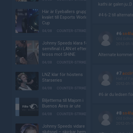
kathi är galen ju ;D
Här är Eyeballers grupp i
#4 6-2 till alterna
kvalet till Esports World
Cup
04/08
COUNTER-STRIKE
#6
sn4f
Old Scho
Johnny Speeds klara för
2012-01-1
semifinal i LAN:et efter
kross mot SHiNE
Alternate kommer v
04/08
COUNTER-STRIKE
#7
acclr
LNZ klar för höstens
Hall of F
Starseries
2012-01-1
04/08
COUNTER-STRIKE
#6 är du ledsen fö
Biljetterna till Majorn i
Buenos Aires är ute
#8
sn4f
04/08
COUNTER-STRIKE
Old Scho
2012-01-1
Johnny Speeds vidare till
slutspel – skickar hem