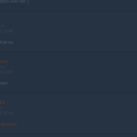
edsen över det :(
e
ame
5 13:08
tryk nu
ster
ame
5 13:29
ream
KS
ol
5 13:54
v/rakakase