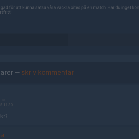
gad för att kunna satsa våra vackra bites på en match. Har du inget ko
tfritt!
arer —
skriv kommentar
e
ame
5 11:30
ler?
uel