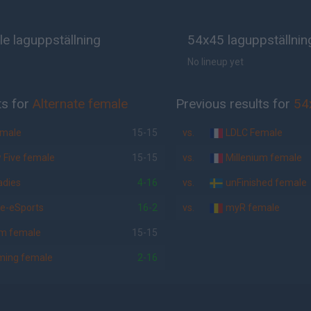
le laguppställning
54x45 laguppställnin
No lineup yet
ts for
Alternate female
Previous results for
54
emale
15-15
vs.
LDLC Female
Five female
15-15
vs.
Millenium female
dies
4-16
vs.
unFinished female
ve-eSports
16-2
vs.
myR female
um female
15-15
ing female
2-16