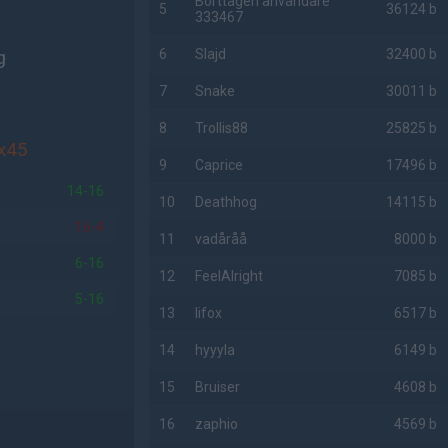
Borttagen användare
5
36124 b
333467
g
6
Slajd
32400 b
7
Snake
30011 b
8
Trollis88
25825 b
x45
9
Caprice
17496 b
14-16
10
Deathhog
14115 b
16-4
11
vadåråå
8000 b
6-16
12
FeelAlright
7085 b
5-16
13
lifox
6517 b
14
hyyyla
6149 b
15
Bruiser
4608 b
16
zaphio
4569 b