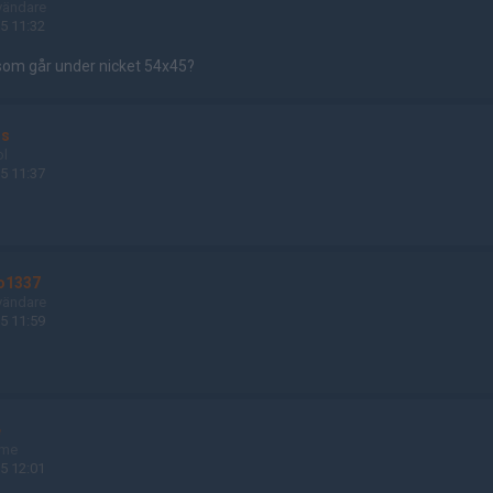
vändare
5 11:32
 som går under nicket 54x45?
us
ol
5 11:37
fo1337
vändare
5 11:59
e
ame
5 12:01