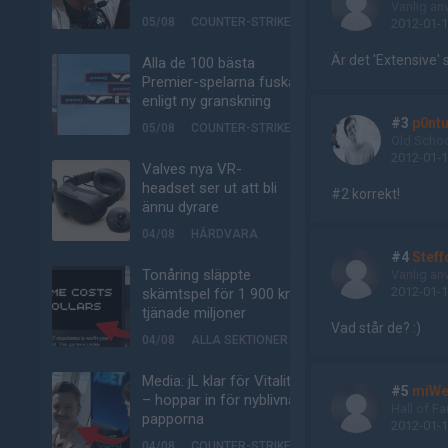
Vanlig an
05/08
COUNTER-STRIKE
2012-01-1
Är det 'Extensive'
Alla de 100 bästa
Premier-spelarna fuskar
enligt ny granskning
#3
p0nt
05/08
COUNTER-STRIKE
Old Scho
2012-01-1
Valves nya VR-
headset ser ut att bli
#2 korrekt!
ännu dyrare
04/08
HÅRDVARA
#4
Stef
Tonåring släppte
Vanlig an
2012-01-1
skämtspel för 1 900 kr –
tjänade miljoner
Vad står de? :)
04/08
ALLA SEKTIONER
Media: jL klar för Vitality
#5
miW
– hoppar in för nyblivna
Hall of F
papporna
2012-01-1
04/08
COUNTER-STRIKE