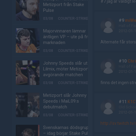
#7 jag är väldigt l
Metizport från Stake
Pulse
03/08
COUNTER-STRIKE
#9
miW
Hall of F
Majorvinnaren lämnar
2012-01-1
äntligen VP – ute på fria
Alternate får stors
marknaden
03/08
COUNTER-STRIKE
#10
Chri
Johnny Speeds slår ut
Hall of F
Lilmix, möter Metizport i
2012-01-1
avgörande matchen
finns det ingen st
03/08
COUNTER-STRIKE
Metizport slår Johnny
Speeds i MaiL09:s
#11
K1C
debutmatch
Old Scho
2012-01-1
03/08
COUNTER-STRIKE
http://sv.twitch.t
Svenskarnas dödsgrupp
– idag börjar Stake Pulse