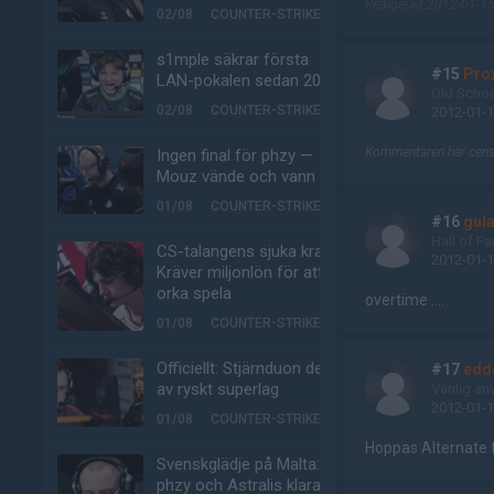
Redigerad 2012-01-15
02/08
COUNTER-STRIKE
s1mple säkrar första
#15
Pro
LAN-pokalen sedan 2022
Old Scho
02/08
COUNTER-STRIKE
2012-01-1
Kommentaren har censu
Ingen final för phzy —
Mouz vände och vann
01/08
COUNTER-STRIKE
#16
gul
Hall of F
CS-talangens sjuka krav:
2012-01-1
Kräver miljonlön för att
orka spela
overtime ....
01/08
COUNTER-STRIKE
Officiellt: Stjärnduon del
#17
edd
av ryskt superlag
Vanlig an
2012-01-1
01/08
COUNTER-STRIKE
Hoppas Alternate f
Svenskglädje på Malta:
phzy och Astralis klara