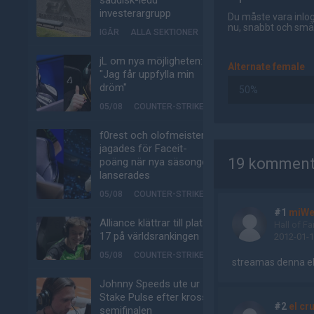
saudisk-ledd
investerargrupp
Du måste vara inlog
nu, snabbt och smär
IGÅR
ALLA SEKTIONER
jL om nya möjligheten:
Alternate female
"Jag får uppfylla min
dröm"
50%
05/08
COUNTER-STRIKE
f0rest och olofmeister
AD
jagades för Faceit-
19 komment
poäng när nya säsongen
lanserades
05/08
COUNTER-STRIKE
#1
miW
Alliance klättrar till plats
Hall of F
17 på världsrankingen
2012-01-1
05/08
COUNTER-STRIKE
streamas denna el
Johnny Speeds ute ur
Stake Pulse efter kross i
#2
el cr
semifinalen