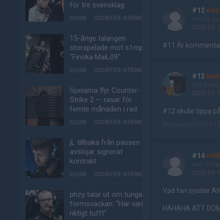
för tre svensklag
#12
edd
03/08
COUNTER-STRIKE
Vanlig an
2012-01-1
15-årige talangen
#11 Är kommentat
storspelade mot s1mple:
"Finska MaiL09"
02/08
COUNTER-STRIKE
#13
Ina
Old Scho
Spelarna flyr Counter-
2012-01-1
Strike 2 — rasar för
femte månaden i rad
#12 skulle tippa på 
02/08
COUNTER-STRIKE
Redigerad 2012-01-15
jL tillbaka från pausen –
avslöjar signerat
#14
miW
kontrakt
Hall of F
2012-01-1
02/08
COUNTER-STRIKE
Vad fan sysslar A
phzy talar ut om tunga
formsvackan: "Har varit
HAHAHA ATT DOM
riktigt tufft"