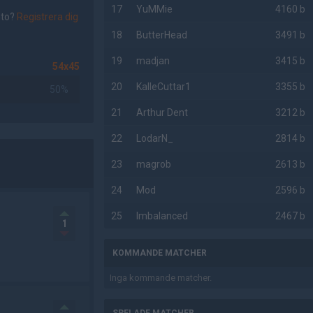
17
YuMMie
4160 b
nto?
Registrera dig
18
ButterHead
3491 b
19
madjan
3415 b
54x45
20
KalleCuttar1
3355 b
50%
21
Arthur Dent
3212 b
22
LodarN_
2814 b
23
magrob
2613 b
24
Mod
2596 b
25
Imbalanced
2467 b
1
KOMMANDE MATCHER
Inga kommande matcher.