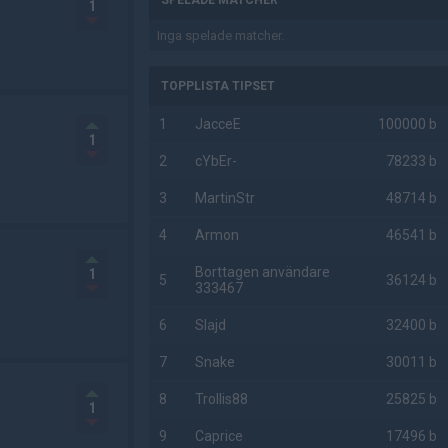
SPELADE MATCHER
1
Inga spelade matcher.
TOPPLISTA TIPSET
1
JacceE
100000 b
1
2
cYbEr-
78233 b
3
MartinStr
48714 b
4
Armon
46541 b
Borttagen användare
1
5
36124 b
333467
6
Slajd
32400 b
7
Snake
30011 b
8
Trollis88
25825 b
1
9
Caprice
17496 b