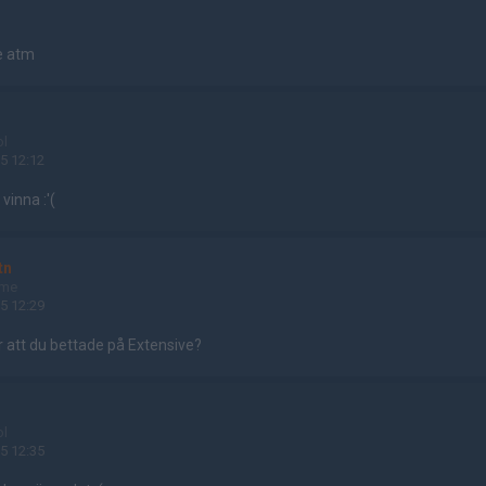
te atm
u
ol
5 12:12
inna :'(
tn
ame
5 12:29
r att du bettade på Extensive?
u
ol
5 12:35