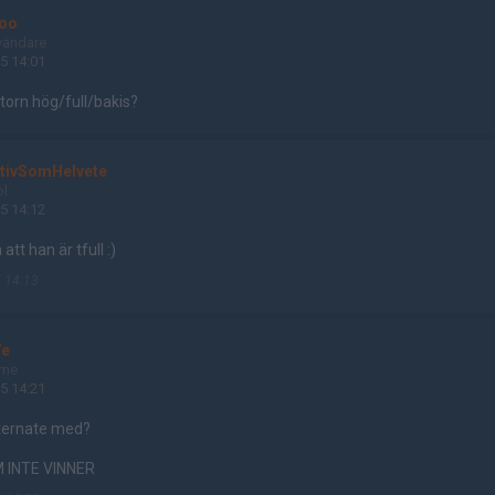
oo
vändare
5 14:01
orn hög/full/bakis?
ktivSomHelvete
ol
5 14:12
att han är tfull :)
 14:13
e
ame
5 14:21
lternate med?
 INTE VINNER