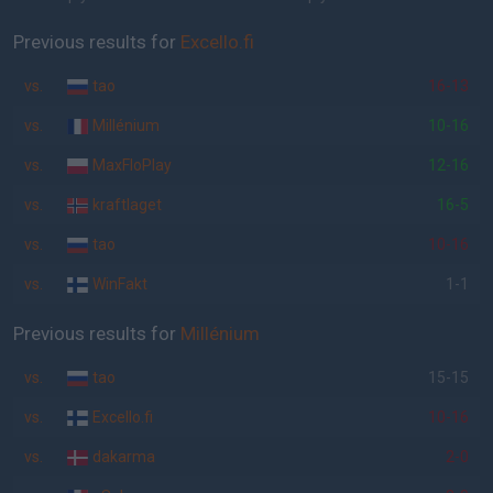
Previous results for
Excello.fi
vs.
tao
16-13
vs.
Millénium
10-16
vs.
MaxFloPlay
12-16
vs.
kraftlaget
16-5
vs.
tao
10-16
vs.
WinFakt
1-1
Previous results for
Millénium
vs.
tao
15-15
vs.
Excello.fi
10-16
vs.
dakarma
2-0