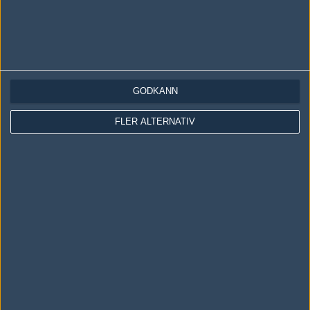
#8
Jawnt
1
Hall of Fame
2011-05-25 23:13
Hann inte betta! :( Hade lätt bettat på Millenium då franska
lirare är så grymt duktiga på internet.
GODKÄNN
Skriv en kommentar
Upp
FLER ALTERNATIV
LOGGA IN
REGISTRERA DIG
Följ oss i social media