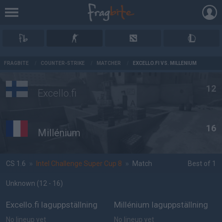
AD
FRAGBITE
/
COUNTER-STRIKE
/
MATCHER
/
EXCELLO.FI VS. MILLÉNIUM
12
Excello.fi
16
Millénium
CS 1.6
»
Intel Challenge Super Cup 8
»
Match
Best of 1
Unknown
(12 - 16
)
Excello.fi laguppställning
Millénium laguppställning
No lineup yet
No lineup yet