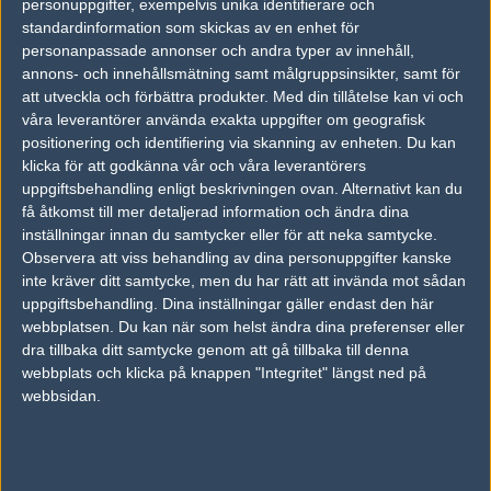
personuppgifter, exempelvis unika identifierare och
HEJA SVERIGE
standardinformation som skickas av en enhet för
personanpassade annonser och andra typer av innehåll,
annons- och innehållsmätning samt målgruppsinsikter, samt för
#2
TUSK3N
att utveckla och förbättra produkter.
Med din tillåtelse kan vi och
1
Vanlig användare
2011-05-25 22:09
våra leverantörer använda exakta uppgifter om geografisk
positionering och identifiering via skanning av enheten. Du kan
#1 haha irl garv!
klicka för att godkänna vår och våra leverantörers
uppgiftsbehandling enligt beskrivningen ovan. Alternativt kan du
få åtkomst till mer detaljerad information och ändra dina
#3
Caprice Kir
inställningar innan du samtycker eller för att neka samtycke.
1
Vanlig användare
Observera att viss behandling av dina personuppgifter kanske
2011-05-25 22:40
inte kräver ditt samtycke, men du har rätt att invända mot sådan
uppgiftsbehandling. Dina inställningar gäller endast den här
munkka åker på kuk
webbplatsen. Du kan när som helst ändra dina preferenser eller
13-2 till Millénium som ct på train
dra tillbaka ditt samtycke genom att gå tillbaka till denna
webbplats och klicka på knappen "Integritet" längst ned på
Redigerad 2011-05-25 22:49
webbsidan.
#4
fuq
1
Old School
2011-05-25 22:42