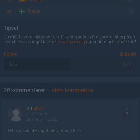
vs.
x6tence
16-13
vs.
Charge
1-2
Tipset
Du måste vara inloggad för att kunna satsa våra vackra bites på en
match. Har du inget konto?
Registrera dig
nu, snabbt och smärtfritt!
Soltec
duttdutt
50%
50%
AD
28 kommentarer —
skriv kommentar
#1
aha?
1
Old School
2011-05-11 23:18
OK med plastE i spetsen vinner, 16-11