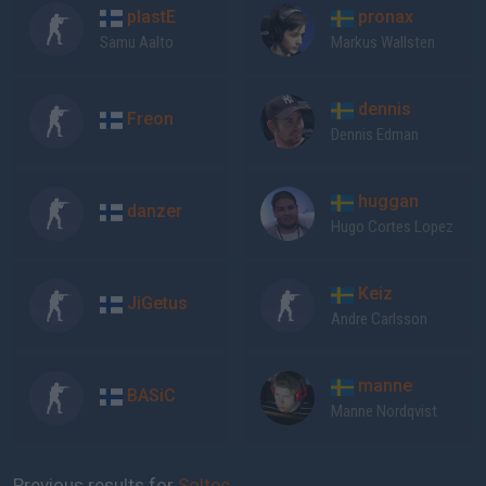
plastE
pronax
Samu Aalto
Markus Wallsten
dennis
Freon
Dennis Edman
huggan
danzer
Hugo Cortes Lopez
Keiz
JiGetus
Andre Carlsson
manne
BASiC
Manne Nordqvist
Previous results for
Soltec