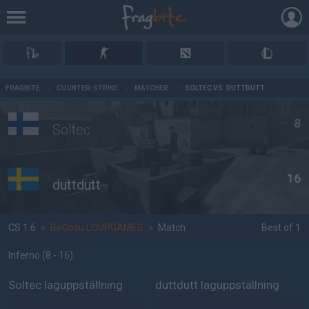
AD
FRAGBITE
/
COUNTER-STRIKE
/
MATCHER
/
SOLTEC VS. DUTTDUTT
8
Soltec
16
duttdutt
CS 1.6
»
BeGosu LOUPGAMES
»
Match
Best of 1
Inferno
(8 - 16
)
Soltec laguppställning
duttdutt laguppställning