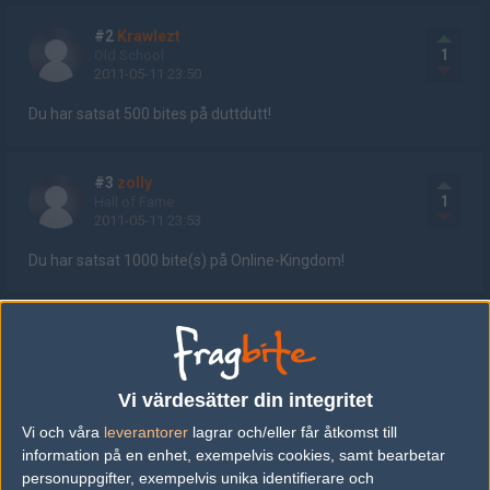
#2
Krawlezt
1
Old School
2011-05-11 23:50
Du har satsat 500 bites på duttdutt!
#3
zolly
1
Hall of Fame
2011-05-11 23:53
Du har satsat 1000 bite(s) på Online-Kingdom!
#4
keiz
1
KoTH: Hall of Kings
2011-05-12 13:08
Vi värdesätter din integritet
dutdutt->ALL
Vi och våra
leverantorer
lagrar och/eller får åtkomst till
information på en enhet, exempelvis cookies, samt bearbetar
#5
Animo Knugen
personuppgifter, exempelvis unika identifierare och