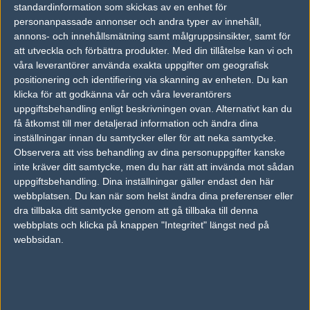
1
Old School
standardinformation som skickas av en enhet för
2011-05-12 15:53
personanpassade annonser och andra typer av innehåll,
annons- och innehållsmätning samt målgruppsinsikter, samt för
lol bara för duttdutt skrälla mot mtw en gång tror alla att dom
att utveckla och förbättra produkter.
Med din tillåtelse kan vi och
ska vinna denna ledsen att göra er besvikna boys med online
våra leverantörer använda exakta uppgifter om geografisk
kingdom vinner ! :) Du har satsat 3145 bite(s) på Online-
Kingdom!
positionering och identifiering via skanning av enheten. Du kan
klicka för att godkänna vår och våra leverantörers
uppgiftsbehandling enligt beskrivningen ovan. Alternativt kan du
#6
ALEXANDERxD
få åtkomst till mer detaljerad information och ändra dina
1
Hall of Fame
inställningar innan du samtycker eller för att neka samtycke.
2011-05-12 19:10
Observera att viss behandling av dina personuppgifter kanske
inte kräver ditt samtycke, men du har rätt att invända mot sådan
#4. Nu ska ni FAN TA DETTA!
uppgiftsbehandling. Dina inställningar gäller endast den här
5000 b (+ 4232) - duttdutt (54%) vs Online-Kingdom
webbplatsen. Du kan när som helst ändra dina preferenser eller
dra tillbaka ditt samtycke genom att gå tillbaka till denna
Redigerad 2011-05-12 19:15
webbplats och klicka på knappen "Integritet" längst ned på
webbsidan.
#7
player9
1
Old School
2011-05-12 19:18
duttdutt vinner lätt :-D dennis kirrar det ;)