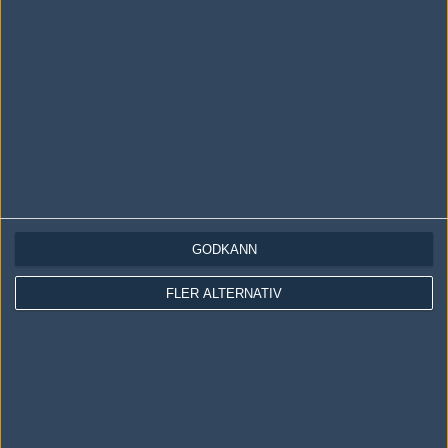
#20
Jawnt
1
Hall of Fame
2011-05-12 21:55
#18 Man vinner inte själv, alla spelade bra.
#21
Borttagen användare 232710
1
Vanlig användare
2011-05-12 21:55
GODKÄNN
[Borttagen kommentar]
FLER ALTERNATIV
#22
Seclorum
1
Vanlig användare
2011-05-12 21:56
så grymma duttdutt är <3 Helt klart ett topplag i min mening
trots att det är en mix.