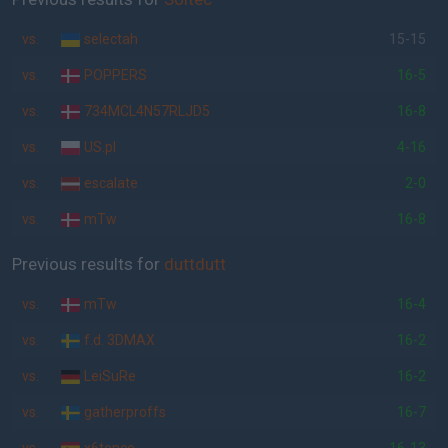
vs.
selectah
15-15
vs.
POPPERS
16-5
vs.
734MCL4N57RLJD5
16-8
vs.
US.pl
4-16
vs.
escalate
2-0
vs.
mTw
16-8
Previous results for
duttdutt
vs.
mTw
16-4
vs.
f.d. 3DMAX
16-2
vs.
LeiSuRe
16-2
vs.
gatherproffs
16-7