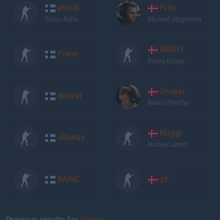
plastE
Friis
Samu Aalto
Michael Jørgensen
BERRY
Freon
Danny Krüger
Snappi
danzer
Marco Pfeiffer
Nuggi
JiGetus
Nicolaj Larsen
BASiC
zE
Previous results for
Soltec