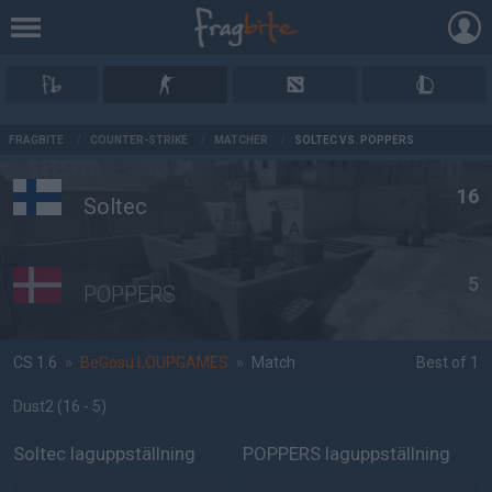
AD
FRAGBITE
/
COUNTER-STRIKE
/
MATCHER
/
SOLTEC VS. POPPERS
16
Soltec
5
POPPERS
CS 1.6
»
BeGosu LOUPGAMES
»
Match
Best of 1
Dust2
(16 - 5
)
Soltec laguppställning
POPPERS laguppställning