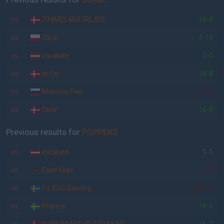
vs.
734MCL4N57RLJD5
16-8
vs.
US.pl
4-16
vs.
escalate
2-0
vs.
mTw
16-8
vs.
Moscow Five
7-16
vs.
face!
16-8
Previous results for
POPPERS
vs.
escalate
1-1
vs.
Faze Clan
2-0
vs.
Fd. ESC Gaming
14-16
vs.
Players
16-5