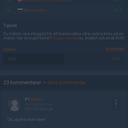
vs.
KOMUM AFTUR STRAKAR
16-3
vs.
Moscow Five
16-9
Tipset
Du måste vara inloggad för att kunna satsa våra vackra bites på en
match. Har du inget konto?
Registrera dig
nu, snabbt och smärtfritt!
Soltec
POPPERS
50%
50%
AD
23 kommentarer —
skriv kommentar
#1
eddoo
1
Vanlig användare
2011-05-08 22:08
Ok, jag tror dom tare!