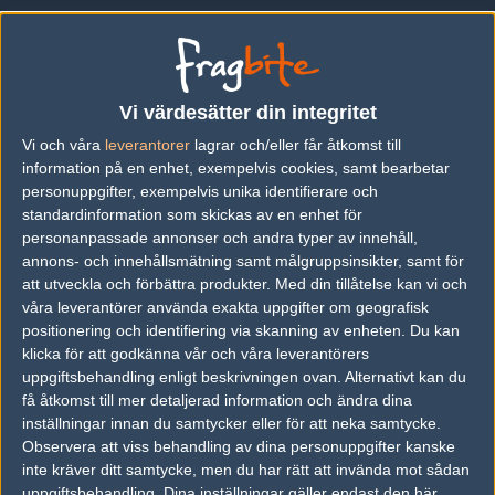
#2
Saltor
1
Vanlig användare
2011-05-08 23:20
Vi värdesätter din integritet
TCM lätt
Vi och våra
leverantorer
lagrar och/eller får åtkomst till
information på en enhet, exempelvis cookies, samt bearbetar
#3
nsis
personuppgifter, exempelvis unika identifierare och
1
Old School
standardinformation som skickas av en enhet för
2011-05-09 00:20
personanpassade annonser och andra typer av innehåll,
annons- och innehållsmätning samt målgruppsinsikter, samt för
Tror inte att OK vinner med en standin. Dessutom spelar de d2
som är OK:s sämsta bana, all in på TCM.
att utveckla och förbättra produkter.
Med din tillåtelse kan vi och
våra leverantörer använda exakta uppgifter om geografisk
positionering och identifiering via skanning av enheten. Du kan
#4
trvh
klicka för att godkänna vår och våra leverantörers
1
Hall of Fame
uppgiftsbehandling enligt beskrivningen ovan. Alternativt kan du
2011-05-09 06:55
få åtkomst till mer detaljerad information och ändra dina
inställningar innan du samtycker eller för att neka samtycke.
#3 om du tror på det där ska du ju självklart inte berätta det. du
Observera att viss behandling av dina personuppgifter kanske
förstör oddsen för dig själv
inte kräver ditt samtycke, men du har rätt att invända mot sådan
uppgiftsbehandling. Dina inställningar gäller endast den här