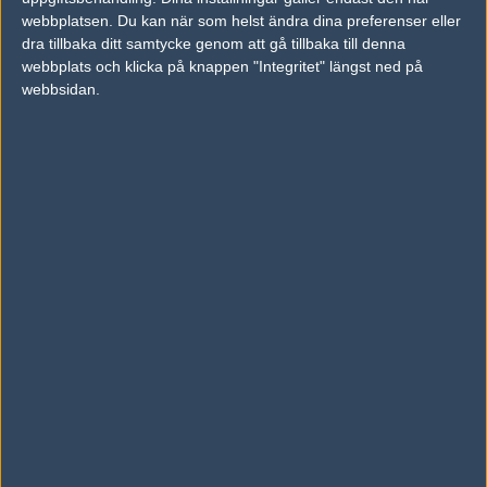
webbplatsen. Du kan när som helst ändra dina preferenser eller
#5
wLb
dra tillbaka ditt samtycke genom att gå tillbaka till denna
1
Old School
2011-05-09 12:33
webbplats och klicka på knappen "Integritet" längst ned på
webbsidan.
Du har satsat 3020 bite(s) på TCM-Gaming!
#6
thornm
1
Hall of Fame
2011-05-09 13:23
ok har vart galna på sistone
#7
nsis
1
Old School
2011-05-09 15:56
#4 Bryr mig inte om bites eller odds, ger tips åt folket!
#8
invizzyliciouz
1
Vanlig användare