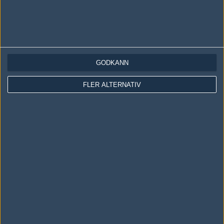
lol första gången ok vinner på d2
#18
nerman
1
Filmvinnare
2011-05-09 22:19
GODKÄNN
Online Kingdom vann
FLER ALTERNATIV
#19
Naxi
1
Old School
2011-05-09 22:21
+ 1269 b - Online-Kingdom (45%) vs TCM-Gaming =D
#20
Seclorum
1
Vanlig användare
2011-05-09 22:22
Enkla bites. OK är riktigt heta nu :)