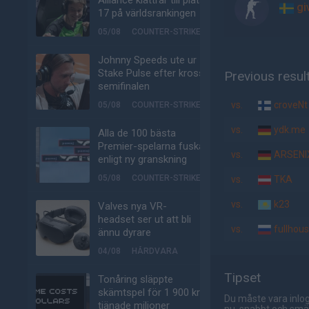
Alliance klättrar till plats
gi
17 på världsrankingen
05/08
COUNTER-STRIKE
Johnny Speeds ute ur
Stake Pulse efter kross i
Previous resul
semifinalen
vs.
croveNt
05/08
COUNTER-STRIKE
vs.
ydk.me
Alla de 100 bästa
Premier-spelarna fuskar
vs.
ARSENI
enligt ny granskning
05/08
COUNTER-STRIKE
vs.
TKA
vs.
k23
Valves nya VR-
headset ser ut att bli
vs.
fullhou
ännu dyrare
04/08
HÅRDVARA
Tipset
Tonåring släppte
skämtspel för 1 900 kr –
Du måste vara inlog
tjänade miljoner