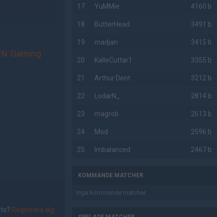
17
YuMMie
4160 b
18
ButterHead
3491 b
19
madjan
3415 b
N Gaming
20
KalleCuttar1
3355 b
21
Arthur Dent
3212 b
22
LodarN_
2814 b
23
magrob
2613 b
24
Mod
2596 b
25
Imbalanced
2467 b
KOMMANDE MATCHER
Inga kommande matcher.
nto?
Registrera dig