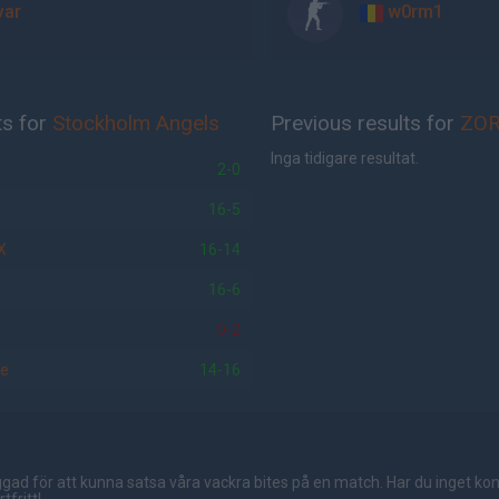
var
w0rm1
ts for
Stockholm Angels
Previous results for
ZOR
Inga tidigare resultat.
2-0
16-5
X
16-14
16-6
0-2
se
14-16
gad för att kunna satsa våra vackra bites på en match. Har du inget ko