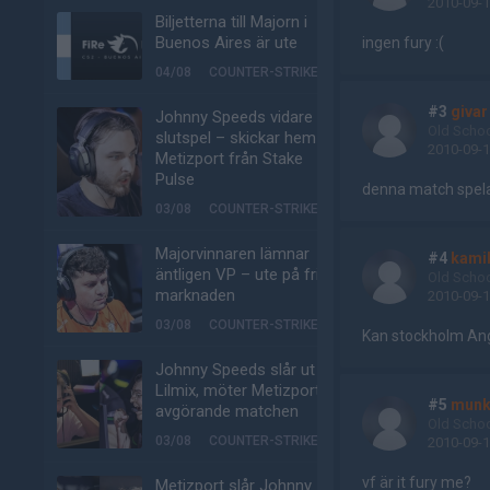
2010-09-1
Biljetterna till Majorn i
Buenos Aires är ute
ingen fury :(
04/08
COUNTER-STRIKE
#3
givar
Johnny Speeds vidare till
Old Scho
slutspel – skickar hem
2010-09-1
Metizport från Stake
Pulse
denna match spelas
03/08
COUNTER-STRIKE
Majorvinnaren lämnar
#4
kami
äntligen VP – ute på fria
Old Scho
marknaden
2010-09-1
03/08
COUNTER-STRIKE
Kan stockholm Ange
Johnny Speeds slår ut
Lilmix, möter Metizport i
#5
munk
avgörande matchen
Old Scho
03/08
COUNTER-STRIKE
2010-09-1
vf är it fury me?
Metizport slår Johnny