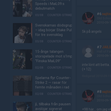
Speeds i MaiL09:s
debutmatch
#6
xajti
03/08
COUNTER-STRIKE
Old Scho
2010-09-1
Svenskarnas dödsgrupp
– idag börjar Stake Pulse
5k på angels
för tre svensklag
03/08
COUNTER-STRIKE
#7
JAIL
15-årige talangen
Hall of F
2010-09-1
storspelade mot s1mple:
"Finska MaiL09"
inte lönt att betta..
02/08
COUNTER-STRIKE
(+ 12)
Redigerad 2010-09-15
Spelarna flyr Counter-
Strike 2 — rasar för
femte månaden i rad
#8
xajti
02/08
COUNTER-STRIKE
Old Scho
2010-09-1
jL tillbaka från pausen –
avslöjar signerat
+98 här... om jag vi