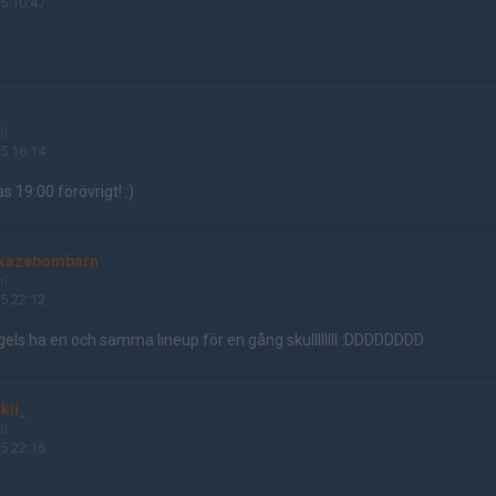
5 10:47
ol
5 16:14
 19:00 förövrigt! :)
kazebombarn
ol
5 22:12
ls ha en och samma lineup för en gång skullllllll :DDDDDDDD
kii_
ol
5 22:16