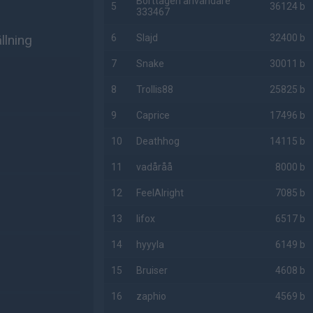
Borttagen användare
5
36124 b
333467
lning
6
Slajd
32400 b
7
Snake
30011 b
8
Trollis88
25825 b
9
Caprice
17496 b
10
Deathhog
14115 b
11
vadåråå
8000 b
12
FeelAlright
7085 b
13
lifox
6517 b
14
hyyyla
6149 b
15
Bruiser
4608 b
16
zaphio
4569 b