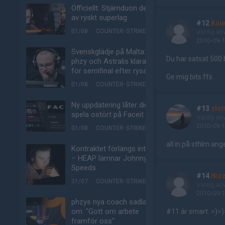
Officiellt: Stjärnduon del
av ryskt superlag
#12
Kiii
01/08
COUNTER-STRIKE
Vanlig an
2010-09-1
Svenskglädje på Malta:
Du har satsat 500
phzy och Astralis klara
för semifinal efter rysare
Ge mig bits ffs
01/08
COUNTER-STRIKE
Ny uppdatering låter dig
#13
zlot
spela ostört på Faceit
Vanlig an
2010-09-1
01/08
COUNTER-STRIKE
all in på sthlm ange
Kontraktet förlängs inte
– HEAP lämnar Johnny
Speeds
#14
Niz
31/07
COUNTER-STRIKE
Vanlig an
2010-09-1
phzys nya coach sadlar
om: "Gott om arbete
#11 är smart. =)=)
framför oss"