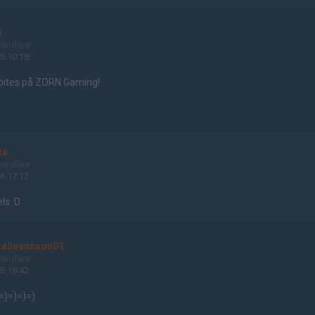
w
vändare
6 10:18
 bites på ZORN Gaming!
te
vändare
6 17:13
ls :D
zeSvensson01
vändare
6 18:42
=)=)=)=)