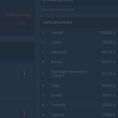
SPELADE MATCHER
Inga spelade matcher.
ZORN Gaming
TOPPLISTA TIPSET
50%
1
JacceE
100000 b
2
cYbEr-
78233 b
3
MartinStr
48714 b
4
Armon
46541 b
Borttagen användare
5
36124 b
1
333467
6
Slajd
32400 b
7
Snake
30011 b
8
Trollis88
25825 b
1
9
Caprice
17496 b