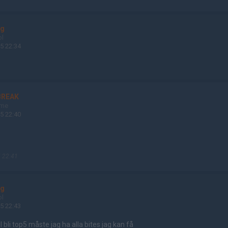
ng
ol
5 22:34
BREAK
ame
5 22:40
 22:41
ng
ol
5 22:43
ll bli top5 måste jag ha alla bites jag kan få