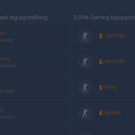
ls laguppställning
ZORN Gaming laguppstäl
lie
AIMERZk
arasphar
orenz
aktiwS4s-
an Shahan
l
demy
er Redl
iz
IBRAIM
Carlsson