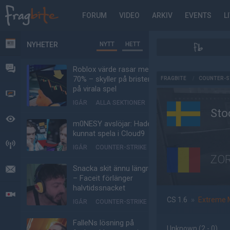
FORUM
VIDEO
ARKIV
EVENTS
L
NYHETER
NYTT
HETT
NYHETER
FORUM
Roblox värde rasar med
AD
70% – skyller på bristen
FRAGBITE
/
COUNTER-S
på virala spel
VIDEO
IGÅR
ALLA SEKTIONER
Sto
BEVAKAT
m0NESY avslöjar: Hade
kunnat spela i Cloud9
HÄNDELSER
IGÅR
COUNTER-STRIKE
ZOR
Snacka skit ännu längre
MEDDELANDEN
– Faceit förlänger
halvtidssnacket
LIVESÄNDNINGAR
CS 1.6
»
Extreme M
IGÅR
COUNTER-STRIKE
FalleNs lösning på
Unknown
(2 - 0
)