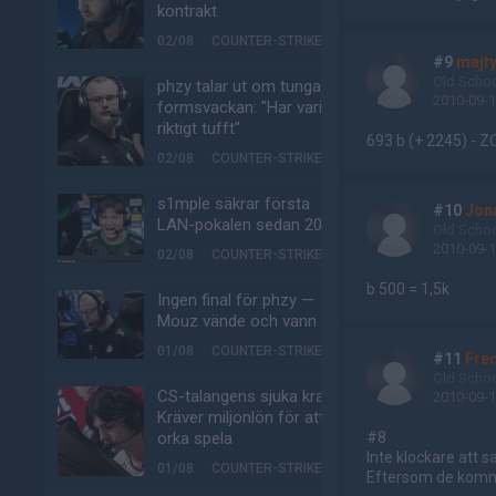
kontrakt
02/08
COUNTER-STRIKE
#9
majt
Old Scho
phzy talar ut om tunga
2010-09-1
formsvackan: "Har varit
riktigt tufft"
693 b (+ 2245) - 
02/08
COUNTER-STRIKE
s1mple säkrar första
#10
Jon
LAN-pokalen sedan 2022
Old Scho
2010-09-1
02/08
COUNTER-STRIKE
b 500 = 1,5k
Ingen final för phzy —
Mouz vände och vann
01/08
COUNTER-STRIKE
#11
Fre
Old Scho
CS-talangens sjuka krav:
2010-09-1
Kräver miljonlön för att
orka spela
#8
Inte klockare att s
01/08
COUNTER-STRIKE
Eftersom de komme