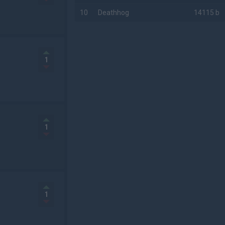
10
Deathhog
14115 b
AD
1
1
1