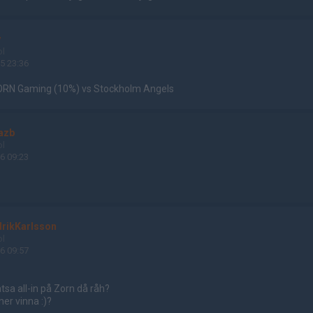
y
ol
5 23:36
ZORN Gaming (10%) vs Stockholm Angels
azb
ol
6 09:23
drikKarlsson
ol
6 09:57
atsa all-in på Zorn då råh?
r vinna :)?