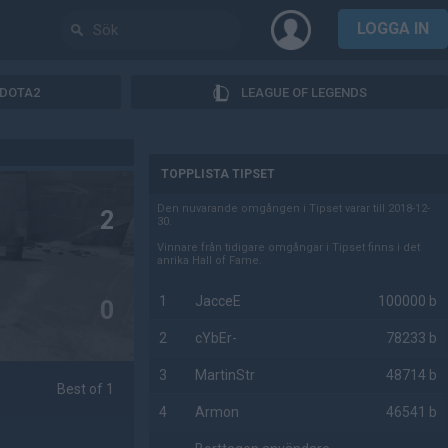
LOGGA IN
DOTA2
LEAGUE OF LEGENDS
AD
TOPPLISTA TIPSET
Den nuvarande omgången i Tipset varar till 2018-12-
2
30.
Vinnare från tidigare omgångar i Tipset finns i det
anrika Hall of Fame.
1
JacceE
100000 b
0
2
cYbEr-
78233 b
3
MartinStr
48714 b
Best of 1
4
Armon
46541 b