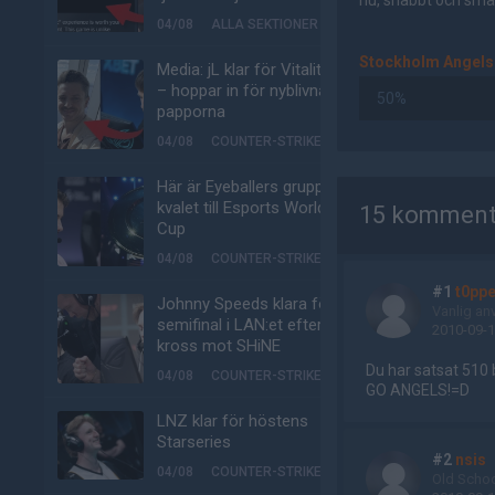
nu, snabbt och smär
04/08
ALLA SEKTIONER
Stockholm Angels
Media: jL klar för Vitality
– hoppar in för nyblivna
50%
papporna
04/08
COUNTER-STRIKE
AD
Här är Eyeballers grupp i
kvalet till Esports World
15 komment
Cup
04/08
COUNTER-STRIKE
#1
t0pp
Johnny Speeds klara för
Vanlig an
semifinal i LAN:et efter
2010-09-1
kross mot SHiNE
Du har satsat 510 
04/08
COUNTER-STRIKE
GO ANGELS!=D
LNZ klar för höstens
Starseries
#2
nsis
04/08
COUNTER-STRIKE
Old Scho