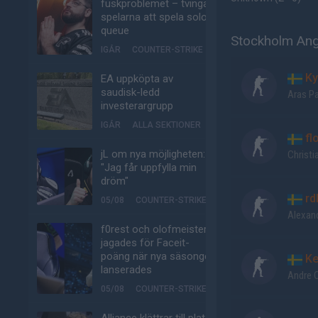
fuskproblemet – tvinga
spelarna att spela solo-
queue
Stockholm Ange
IGÅR
COUNTER-STRIKE
Ky
EA uppköpta av
saudisk-ledd
Aras P
investerargrupp
IGÅR
ALLA SEKTIONER
fl
jL om nya möjligheten:
Christi
"Jag får uppfylla min
dröm"
rd
05/08
COUNTER-STRIKE
Alexand
f0rest och olofmeister
jagades för Faceit-
poäng när nya säsongen
Ke
lanserades
Andre 
05/08
COUNTER-STRIKE