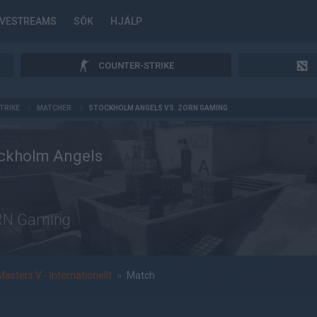
IVESTREAMS
SÖK
HJÄLP
COUNTER-STRIKE
TRIKE
/
MATCHER
/
STOCKHOLM ANGELS VS. ZORN GAMING
ckholm Angels
N Gaming
asters V - Internationellt
»
Match