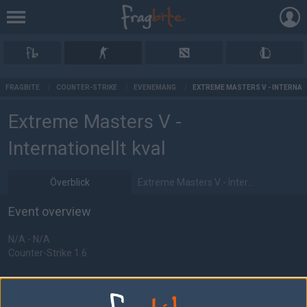
AD
FRAGBITE
/
COUNTER-STRIKE
/
EVENEMANG
/
EXTREME MASTERS V - INTERNAT
Extreme Masters V -
Internationellt kval
Överblick
Extreme Masters V - Internationellt
Event overview
N/A - N/A
Counter-Strike 1.6
Information