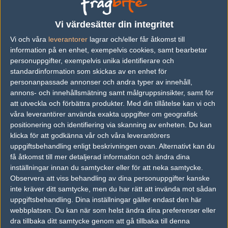
Format
Vi värdesätter din integritet
Följ oss i social media
Vi och våra
leverantorer
lagrar och/eller får åtkomst till
information på en enhet, exempelvis cookies, samt bearbetar
Följ oss på Facebook
personuppgifter, exempelvis unika identifierare och
standardinformation som skickas av en enhet för
Följ oss på Twitter
personanpassade annonser och andra typer av innehåll,
Följ oss på Instagram
annons- och innehållsmätning samt målgruppsinsikter, samt för
att utveckla och förbättra produkter.
Med din tillåtelse kan vi och
Följ oss på Twitch
våra leverantörer använda exakta uppgifter om geografisk
positionering och identifiering via skanning av enheten. Du kan
Information
klicka för att godkänna vår och våra leverantörers
uppgiftsbehandling enligt beskrivningen ovan. Alternativt kan du
Annonsering
få åtkomst till mer detaljerad information och ändra dina
inställningar innan du samtycker eller för att neka samtycke.
Copyright och Privacy Policy
Observera att viss behandling av dina personuppgifter kanske
Användaravtal
inte kräver ditt samtycke, men du har rätt att invända mot sådan
uppgiftsbehandling. Dina inställningar gäller endast den här
Kontakta
webbplatsen. Du kan när som helst ändra dina preferenser eller
dra tillbaka ditt samtycke genom att gå tillbaka till denna