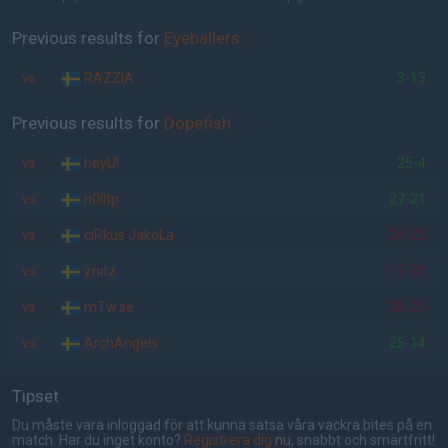
Previous results for
Eyeballers
vs.
RAZZIA
3-13
Previous results for
Dopefish
vs.
heyU!
25-4
vs.
n0lltp
27-21
vs.
ciRkus JakoLa
26-22
vs.
znitz
17-31
vs.
mTw.se
28-20
vs.
ArchAngels
25-14
Tipset
Du måste vara inloggad för att kunna satsa våra vackra bites på en
match. Har du inget konto?
Registrera dig
nu, snabbt och smärtfritt!