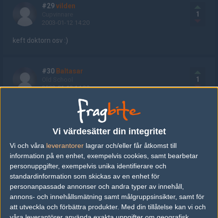
#29
vilden
1
Cupvinnare
2003-01-12 14:20
keft doktorn osv :)
#30
Baltasar
1
Old School
2003-01-12 14:39
jag vinner
Vi värdesätter din integritet
#31
Baltasar
1
Old School
Vi och våra
leverantorer
lagrar och/eller får åtkomst till
2003-01-12 14:39
information på en enhet, exempelvis cookies, samt bearbetar
personuppgifter, exempelvis unika identifierare och
jag vinner
standardinformation som skickas av en enhet för
personanpassade annonser och andra typer av innehåll,
annons- och innehållsmätning samt målgruppsinsikter, samt för
#35
Wiiiiiiiii
att utveckla och förbättra produkter.
Med din tillåtelse kan vi och
1
Old School
våra leverantörer använda exakta uppgifter om geografisk