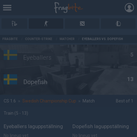
AD
FRAGBITE
/
COUNTER-STRIKE
/
MATCHER
/
EYEBALLERS VS. DOPEFISH
5
Eyeballers
13
Dopefish
CS 1.6
»
Swedish Championship Cup
»
Match
Best of 1
Train
(5 - 13
)
Eyeballers laguppställning
Dopefish laguppställning
No lineup yet
No lineup yet