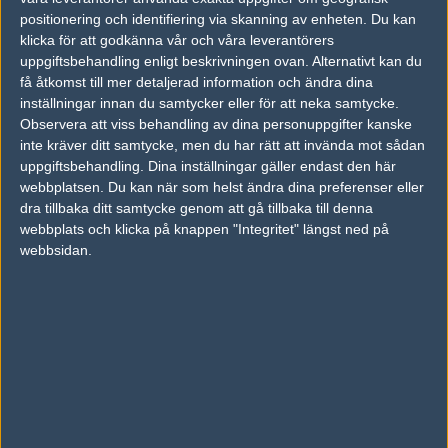
2003-01-12 22:45
positionering och identifiering via skanning av enheten. Du kan
Jag vettefan vem som kommer att vinna så jag satsar futtiga
klicka för att godkänna vår och våra leverantörers
300 bites på eye... vinner de får jag en hel del, förlorar de
uppgiftsbehandling enligt beskrivningen ovan. Alternativt kan du
torskar jag inte så mycket på det.
få åtkomst till mer detaljerad information och ändra dina
inställningar innan du samtycker eller för att neka samtycke.
Observera att viss behandling av dina personuppgifter kanske
#36
Wiiiiiiiii
inte kräver ditt samtycke, men du har rätt att invända mot sådan
1
Old School
uppgiftsbehandling. Dina inställningar gäller endast den här
2003-01-12 22:45
webbplatsen. Du kan när som helst ändra dina preferenser eller
Jag vettefan vem som kommer att vinna så jag satsar futtiga
dra tillbaka ditt samtycke genom att gå tillbaka till denna
300 bites på eye... vinner de får jag en hel del, förlorar de
webbplats och klicka på knappen "Integritet" längst ned på
torskar jag inte så mycket på det.
webbsidan.
#37
MrqS
1
Old School
2003-01-12 22:54
700 på gmpo .! kommer nog bli spännande.
#38
MrqS