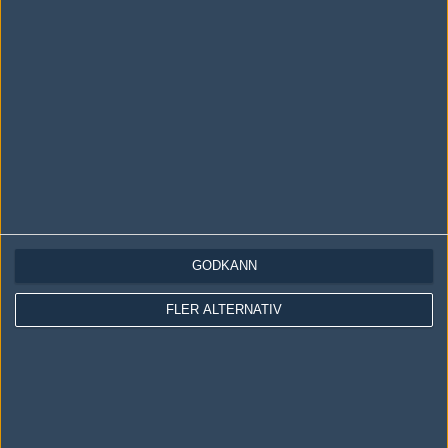
#70
tompah
1
Old School
2003-01-14 11:47
hmmmm svår match som fan, väntar lite o "chekkar" oddsen
;D
#72
reaz
1
Old School
2003-01-14 17:04
troligt replica.
GODKÄNN
FLER ALTERNATIV
#73
reaz
1
Old School
2003-01-14 17:04
troligt replica.