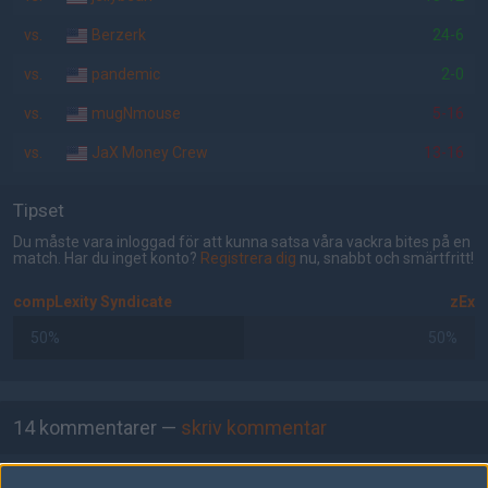
vs.
Berzerk
24-6
vs.
pandemic
2-0
vs.
mugNmouse
5-16
vs.
JaX Money Crew
13-16
Tipset
Du måste vara inloggad för att kunna satsa våra vackra bites på en
match. Har du inget konto?
Registrera dig
nu, snabbt och smärtfritt!
compLexity Syndicate
zEx
50%
50%
AD
14 kommentarer —
skriv kommentar