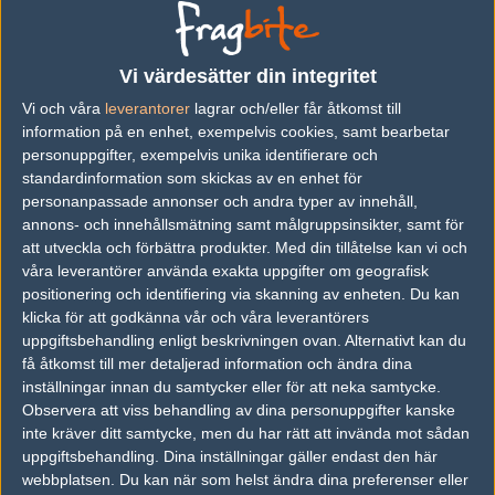
#1
humpedink
1
Old School
2006-12-18 21:58
Vi värdesätter din integritet
complexity <3
Vi och våra
leverantorer
lagrar och/eller får åtkomst till
dom är vassa :D
information på en enhet, exempelvis cookies, samt bearbetar
personuppgifter, exempelvis unika identifierare och
standardinformation som skickas av en enhet för
#2
taapir
personanpassade annonser och andra typer av innehåll,
1
Old School
annons- och innehållsmätning samt målgruppsinsikter, samt för
2006-12-18 22:45
att utveckla och förbättra produkter.
Med din tillåtelse kan vi och
Skulle inte förvåna mig om zEx tar detta. =>
våra leverantörer använda exakta uppgifter om geografisk
positionering och identifiering via skanning av enheten. Du kan
klicka för att godkänna vår och våra leverantörers
#3
Fernando Torres
uppgiftsbehandling enligt beskrivningen ovan. Alternativt kan du
1
Hall of Fame
få åtkomst till mer detaljerad information och ändra dina
2006-12-18 23:43
inställningar innan du samtycker eller för att neka samtycke.
Observera att viss behandling av dina personuppgifter kanske
Sist dom spela på LAN vann zEx :/
inte kräver ditt samtycke, men du har rätt att invända mot sådan
uppgiftsbehandling. Dina inställningar gäller endast den här
webbplatsen. Du kan när som helst ändra dina preferenser eller
#4
chrizt0ffer