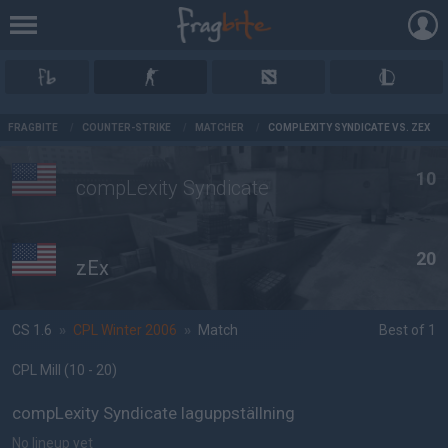
AD
FRAGBITE
/
COUNTER-STRIKE
/
MATCHER
/
COMPLEXITY SYNDICATE VS. ZEX
10
compLexity Syndicate
20
zEx
CS 1.6
»
CPL Winter 2006
»
Match
Best of 1
CPL Mill
(10 - 20
)
compLexity Syndicate laguppställning
No lineup yet