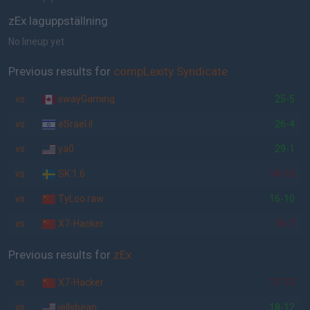
zEx laguppställning
No lineup yet
Previous results for
compLexity Syndicate
vs.
swayGaming
25-5
vs.
eSrael.il
26-4
vs.
ya0
29-1
vs.
SK 1.6
14-16
vs.
TyLoo.raw
16-10
vs.
X7-Hacker
16-7
Previous results for
zEx
vs.
X7-Hacker
17-13
vs.
jellybean
18-12