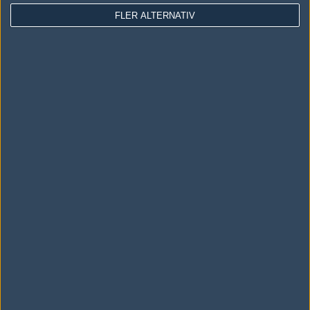
FLER ALTERNATIV
#14
Decal
1
Old School
2006-12-19 16:23
hoppades och trodde på zEx, nice play!
Skriv en kommentar
Upp
LOGGA IN
REGISTRERA DIG
Följ oss i social media