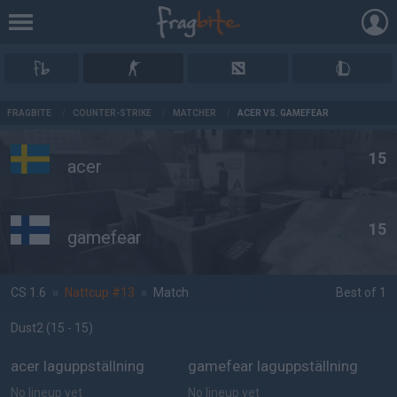
AD
FRAGBITE
/
COUNTER-STRIKE
/
MATCHER
/
ACER VS. GAMEFEAR
15
acer
15
gamefear
CS 1.6
»
Nattcup #13
»
Match
Best of 1
Dust2
(15 - 15
)
acer laguppställning
gamefear laguppställning
No lineup yet
No lineup yet