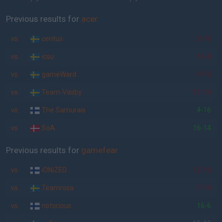
Previous results for
acer
vs.
ceritus
2-16
vs.
icsu
16-8
vs.
gameWard
9-16
vs.
Team-Väsby
11-16
vs.
The Samurais
4-16
vs.
SoA
16-14
Previous results for
gamefear
vs.
iONiZED
12-16
vs.
Teamrosa
7-16
vs.
notorious
16-6