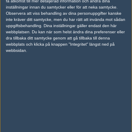
få åtkomst till mer detaljerad information och ändra dina
gf tar det >:)
inställningar innan du samtycker eller för att neka samtycke.
Observera att viss behandling av dina personuppgifter kanske
inte kräver ditt samtycke, men du har rätt att invända mot sådan
#2
lol2k5
uppgiftsbehandling. Dina inställningar gäller endast den här
1
Old School
2006-03-24 18:13
webbplatsen. Du kan när som helst ändra dina preferenser eller
dra tillbaka ditt samtycke genom att gå tillbaka till denna
gamefear ftw!
webbplats och klicka på knappen "Integritet" längst ned på
webbsidan.
#3
Ninjosan
1
Old School
2006-03-24 18:25
gamefear :D
#4
Låst Konto 59672
1
Old School
2006-03-24 19:32
tror gamefear men hejjar på acer :)