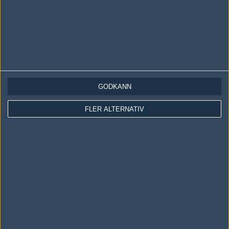
GODKÄNN
LOGGA IN
REGISTRERA DIG
FLER ALTERNATIV
Följ oss i social media
Följ oss på Facebook
Följ oss på Twitter
Följ oss på Instagram
Följ oss på Twitch
Information