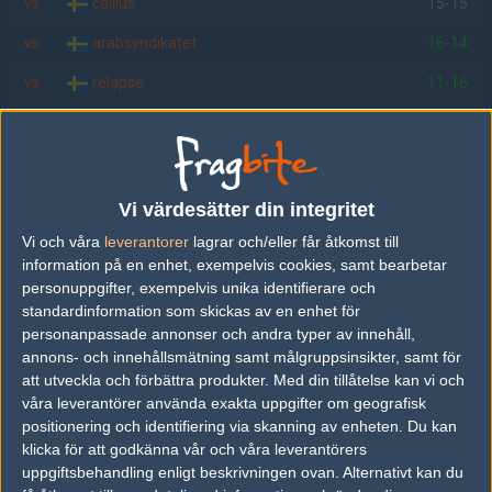
vs.
callius
15-15
vs.
arabsyndikatet
16-14
vs.
relapse
11-16
Tipset
Du måste vara inloggad för att kunna satsa våra vackra bites på en
match. Har du inget konto?
Registrera dig
nu, snabbt och smärtfritt!
Vi värdesätter din integritet
acer
gamefear
Vi och våra
leverantorer
lagrar och/eller får åtkomst till
information på en enhet, exempelvis cookies, samt bearbetar
50%
50%
personuppgifter, exempelvis unika identifierare och
standardinformation som skickas av en enhet för
AD
personanpassade annonser och andra typer av innehåll,
7 kommentarer —
skriv kommentar
annons- och innehållsmätning samt målgruppsinsikter, samt för
att utveckla och förbättra produkter.
Med din tillåtelse kan vi och
våra leverantörer använda exakta uppgifter om geografisk
#1
TIM RIGGINS
positionering och identifiering via skanning av enheten. Du kan
1
Hall of Fame
klicka för att godkänna vår och våra leverantörers
2006-03-24 17:47
uppgiftsbehandling enligt beskrivningen ovan. Alternativt kan du