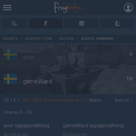
AD
FRAGBITE
/
COUNTER-STRIKE
/
MATCHER
/
ACER VS. GAMEWARD
9
acer
16
gameWard
CS 1.6
»
WCG 2005: Svenskt onlinekval 2
»
Match
Best of 1
Inferno
(9 - 16
)
acer laguppställning
gameWard laguppställning
No lineup yet
No lineup yet