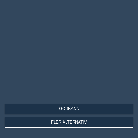
Följ oss i social media
Följ oss på Facebook
Följ oss på Twitter
Följ oss på Instagram
Följ oss på Twitch
Information
Annonsering
Copyright och Privacy Policy
Användaravtal
GODKÄNN
Kontakta
FLER ALTERNATIV
Om Fragbite