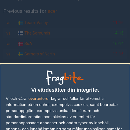
Previous results for
acer
vs.
Team-Väsby
11-16
vs.
The Samurais
4-16
vs.
SoA
16-14
vs.
Gamers of North
13-16
vs.
Team-Orion
16-8
vs.
hippopotamus
16-13
Previous results for
gameWard
Vi värdesätter din integritet
Inga tidigare resultat.
Vi och våra
leverantorer
lagrar och/eller får åtkomst till
information på en enhet, exempelvis cookies, samt bearbetar
Tipset
personuppgifter, exempelvis unika identifierare och
standardinformation som skickas av en enhet för
Du måste vara inloggad för att kunna satsa våra vackra bites på en
match. Har du inget konto?
Registrera dig
nu, snabbt och smärtfritt!
personanpassade annonser och andra typer av innehåll,
annons- och innehållsmätning samt målgruppsinsikter, samt för