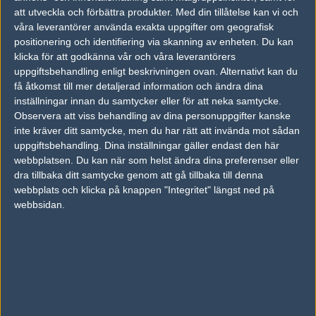
acer
gameWard
att utveckla och förbättra produkter.
Med din tillåtelse kan vi och
våra leverantörer använda exakta uppgifter om geografisk
50%
50%
positionering och identifiering via skanning av enheten. Du kan
klicka för att godkänna vår och våra leverantörers
uppgiftsbehandling enligt beskrivningen ovan. Alternativt kan du
AD
få åtkomst till mer detaljerad information och ändra dina
0 kommentarer —
skriv kommentar
inställningar innan du samtycker eller för att neka samtycke.
Observera att viss behandling av dina personuppgifter kanske
Ingen har skrivit någon kommentar ännu.
inte kräver ditt samtycke, men du har rätt att invända mot sådan
uppgiftsbehandling. Dina inställningar gäller endast den här
Skriv en kommentar
Upp
webbplatsen. Du kan när som helst ändra dina preferenser eller
dra tillbaka ditt samtycke genom att gå tillbaka till denna
webbplats och klicka på knappen "Integritet" längst ned på
webbsidan.
LOGGA IN
REGISTRERA DIG