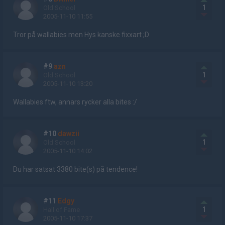
1
Old School
2005-11-10 11:55
Tror på wallabies men Hys kanske fixxart ;D
#9
azn
1
Old School
2005-11-10 13:20
Wallabies ftw, annars rycker alla bites :/
#10
dawzii
1
Old School
2005-11-10 14:02
Du har satsat 3380 bite(s) på tendence!
#11
Edgy
1
Hall of Fame
2005-11-10 17:37