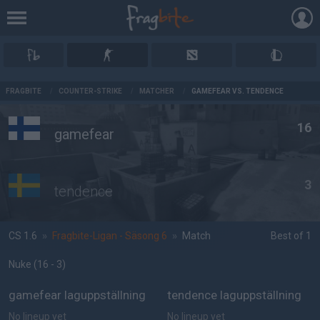
AD
FRAGBITE
/
COUNTER-STRIKE
/
MATCHER
/
GAMEFEAR VS. TENDENCE
16
gamefear
3
tendence
CS 1.6
»
Fragbite-Ligan - Säsong 6
»
Match
Best of 1
Nuke
(16 - 3
)
gamefear laguppställning
tendence laguppställning
No lineup yet
No lineup yet