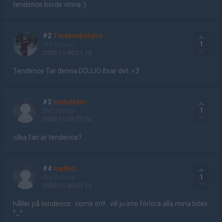
tendence borde vinna :)
#2
Tinakenkätyttö
1
Old School
2005-11-09 21:19
Tendence Tar denna DOJJO fixar det. <3
#3
molaNder
1
Old School
2005-11-09 21:34
vilka fan är tendence?
#4
mathiz
1
Old School
2005-11-09 23:19
håller på tendence.. come on!!.. vill ju inte förlora alla mina bites
^_^