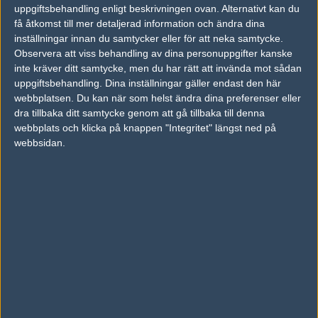
1
Ligavinnare
uppgiftsbehandling enligt beskrivningen ovan. Alternativt kan du
2005-11-10 18:30
få åtkomst till mer detaljerad information och ändra dina
inställningar innan du samtycker eller för att neka samtycke.
#13 inte mig heller :) tror på tendencarNa :o
Observera att viss behandling av dina personuppgifter kanske
inte kräver ditt samtycke, men du har rätt att invända mot sådan
uppgiftsbehandling. Dina inställningar gäller endast den här
#15
HILLANtw
webbplatsen. Du kan när som helst ändra dina preferenser eller
1
Old School
2005-11-10 19:02
dra tillbaka ditt samtycke genom att gå tillbaka till denna
webbplats och klicka på knappen "Integritet" längst ned på
Den dagen wallabies vinner över tendence _PÅ LAN_ lägger
webbsidan.
jag ner CS!
Redigerad 2005-11-11 14:52
#16
quz
1
Old School
2005-11-10 19:07
500 b har jag satsat på team:tendence, men på matchraden
satsade jag på wbies.