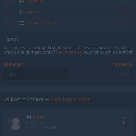
vs.
Otherside
7-16
vs.
Inspirit
12-16
vs.
meissäonainesta
16-11
Tipset
Du måste vara inloggad för att kunna satsa våra vackra bites på en
match. Har du inget konto?
Registrera dig
nu, snabbt och smärtfritt!
gamefear
tendence
50%
50%
AD
49 kommentarer —
skriv kommentar
#1
dereft
1
Old School
2005-11-09 20:53