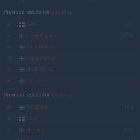
Previous results for
gamefear
vs.
Evita
13-16
vs.
OneHitWonders
1-16
vs.
Örebro Mad Skillz
1-16
vs.
hippopotamus
7-16
vs.
CRAPOFFLINE
16-8
vs.
latitude
11-16
Previous results for
tendence
vs.
Syndikatet
16-3
vs.
Evita
16-8
vs.
Memoria
1-16