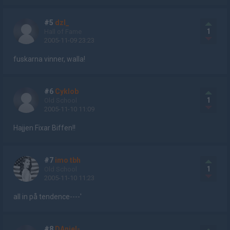
#5
dzl_
1
Hall of Fame
2005-11-09 23:23
fuskarna vinner, walla!
#6
Cyklob
1
Old School
2005-11-10 11:09
Hajjen Fixar Biffen!!
#7
imo tbh
1
Old School
2005-11-10 11:23
all in på tendence----'
#8
DAniel-