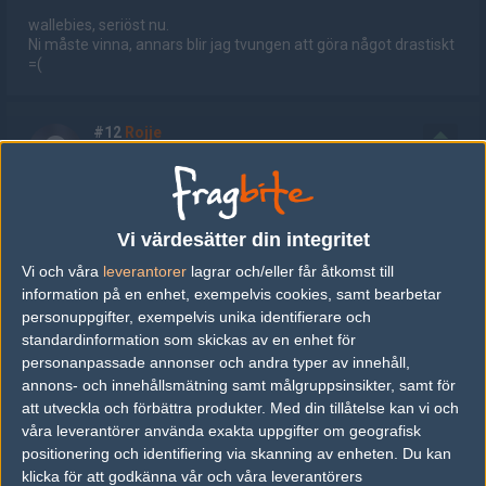
wallebies, seriöst nu.
Ni måste vinna, annars blir jag tvungen att göra något drastiskt
=(
#12
Rojje
1
Old School
2005-11-10 18:23
Hajjen vinner
Vi värdesätter din integritet
Vi och våra
leverantorer
lagrar och/eller får åtkomst till
#13
IDELINEda1337
information på en enhet, exempelvis cookies, samt bearbetar
1
Old School
2005-11-10 18:27
personuppgifter, exempelvis unika identifierare och
standardinformation som skickas av en enhet för
nejfyfaro nu ändrar jag mitt vad, 5lax @ tendence bara för att
personanpassade annonser och andra typer av innehåll,
ni är svenskar :E
annons- och innehållsmätning samt målgruppsinsikter, samt för
Redigerad 2005-11-10 19:03
att utveckla och förbättra produkter.
Med din tillåtelse kan vi och
våra leverantörer använda exakta uppgifter om geografisk
positionering och identifiering via skanning av enheten. Du kan
#14
rAdix
klicka för att godkänna vår och våra leverantörers