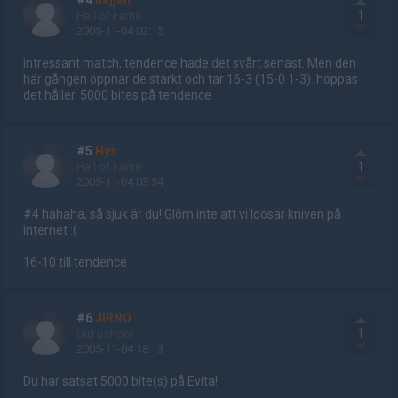
#4
hajjen
1
Hall of Fame
2005-11-04 02:15
intressant match, tendence hade det svårt senast. Men den
här gången öppnar de starkt och tar 16-3 (15-0 1-3). hoppas
det håller. 5000 bites på tendence
#5
Hys
1
Hall of Fame
2005-11-04 03:54
#4 hahaha, så sjuk är du! Glöm inte att vi loosar kniven på
internet :(
16-10 till tendence
#6
JIRNO
1
Old School
2005-11-04 18:13
Du har satsat 5000 bite(s) på Evita!