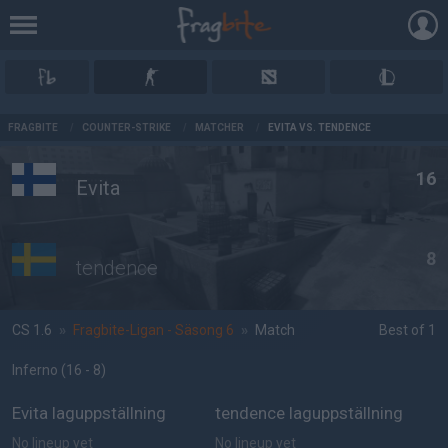
AD
FRAGBITE
/
COUNTER-STRIKE
/
MATCHER
/
EVITA VS. TENDENCE
16
Evita
8
tendence
CS 1.6
»
Fragbite-Ligan - Säsong 6
»
Match
Best of 1
Inferno
(16 - 8
)
Evita laguppställning
tendence laguppställning
No lineup yet
No lineup yet