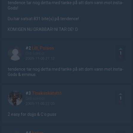
tendence tar nog detta med tanke på att dom vann mot insta-
Gods!
Du har satsat 831 bite(s) på tendence!
KOM IGEN NU GRABBAR! NI TAR DE! :D
#2
Lill_Poison
1
Old School
2005-11-03 21:12
tendence tar nog detta med tanke på att dom vann mot insta-
Gods & eminus.
#3
Tinakenkätyttö
1
Old School
2005-11-03 22:05
2 easy for dojjo & C:o puss