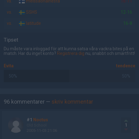
vs.
meissäonainesta
16-11
vs.
SSHS
12-16
vs.
latitude
16-8
Tipset
Du måste vara inloggad för att kunna satsa våra vackra bites på en
match. Har du inget konto?
Registrera dig
nu, snabbt och smärtfritt!
Evita
tendence
50%
50%
AD
96 kommentarer —
skriv kommentar
#1
Noctus
1
Old School
2005-11-03 21:06