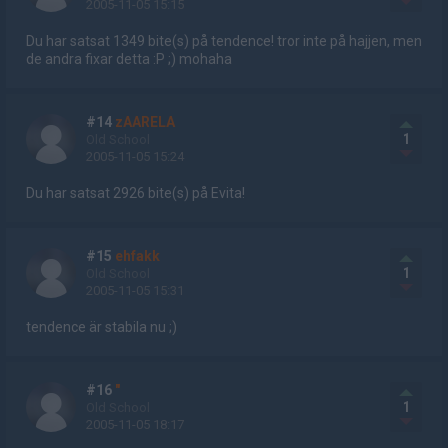
2005-11-05 15:15
Du har satsat 1349 bite(s) på tendence! tror inte på hajjen, men
de andra fixar detta :P ;) mohaha
#14
zAARELA
1
Old School
2005-11-05 15:24
Du har satsat 2926 bite(s) på Evita!
#15
ehfakk
1
Old School
2005-11-05 15:31
tendence är stabila nu ;)
#16
"
1
Old School
2005-11-05 18:17