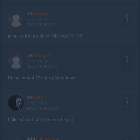
#7
mathiz
1
Old School
2005-11-04 22:04
ja ha.. ja tror att de blir SD med 16 - 33
#8
MiniguY
1
Old School
2005-11-05 01:46
Du har satsat 12 bites på tendence!
#9
mtfr
1
Old School
2005-11-05 02:18
håller såklart på Tendence hihi =)
#10
Lill_Poison