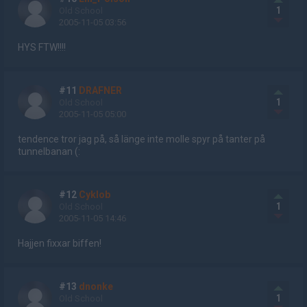
1
Old School
2005-11-05 03:56
HYS FTW!!!!
#11
DRAFNER
1
Old School
2005-11-05 05:00
tendence tror jag på, så länge inte molle spyr på tanter på
tunnelbanan (:
#12
Cyklob
1
Old School
2005-11-05 14:46
Hajjen fixxar biffen!
#13
dnonke
1
Old School