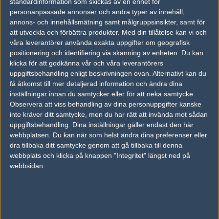
1
Old School
standardinformation som skickas av en enhet för
2005-11-06 12:21
personanpassade annonser och andra typer av innehåll,
annons- och innehållsmätning samt målgruppsinsikter, samt för
lol #4 mytomaneN:D..ska du lira ikväll eller? annars satsar jag
att utveckla och förbättra produkter.
Med din tillåtelse kan vi och
fan emot;)
våra leverantörer använda exakta uppgifter om geografisk
positionering och identifiering via skanning av enheten. Du kan
klicka för att godkänna vår och våra leverantörers
#24
stez
uppgiftsbehandling enligt beskrivningen ovan. Alternativt kan du
1
Old School
få åtkomst till mer detaljerad information och ändra dina
2005-11-06 12:35
inställningar innan du samtycker eller för att neka samtycke.
4981 b (+ 2441) - tendence (65%) vs Evita
Observera att viss behandling av dina personuppgifter kanske
inte kräver ditt samtycke, men du har rätt att invända mot sådan
uppgiftsbehandling. Dina inställningar gäller endast den här
#25
Rbt--
webbplatsen. Du kan när som helst ändra dina preferenser eller
1
Old School
dra tillbaka ditt samtycke genom att gå tillbaka till denna
2005-11-06 13:33
webbplats och klicka på knappen "Integritet" längst ned på
webbsidan.
Du har satsat 300 bite(s) på tendence!
#26
853
1
Hall of Fame
2005-11-06 13:44