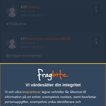
#20
Zboard
1
Old School
2005-11-06 05:21
#19 Då vet vi.
#21
Borttagen användare 88582
1
Old School
2005-11-06 09:27
[Borttagen kommentar]
#22
Zeke_91
1
Old School
2005-11-06 11:41
Vi värdesätter din integritet
Tendence ska ta dettta..!!
Vi och våra
leverantorer
lagrar och/eller får åtkomst till
information på en enhet, exempelvis cookies, samt bearbetar
personuppgifter, exempelvis unika identifierare och
#23
PappaN