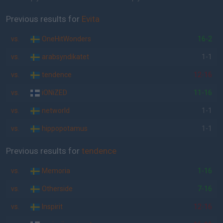
Previous results for
Evita
vs.
OneHitWonders
16-2
vs.
arabsyndikatet
1-1
vs.
tendence
12-16
vs.
iONiZED
11-16
vs.
networld
1-1
vs.
hippopotamus
1-1
Previous results for
tendence
vs.
Memoria
1-16
vs.
Otherside
7-16
vs.
Inspirit
12-16