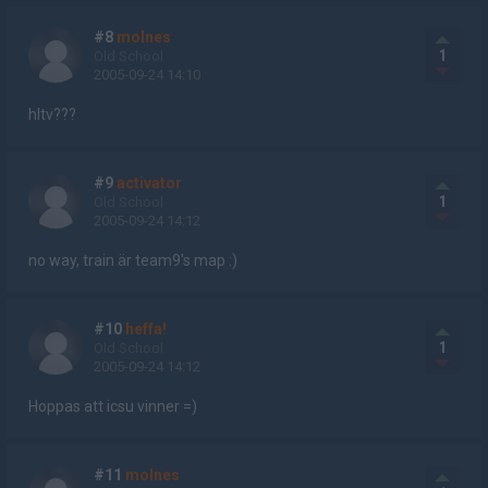
#8
molnes
1
Old School
2005-09-24 14:10
hltv???
#9
activator
1
Old School
2005-09-24 14:12
no way, train är team9's map :)
#10
heffa!
1
Old School
2005-09-24 14:12
Hoppas att icsu vinner =)
#11
molnes