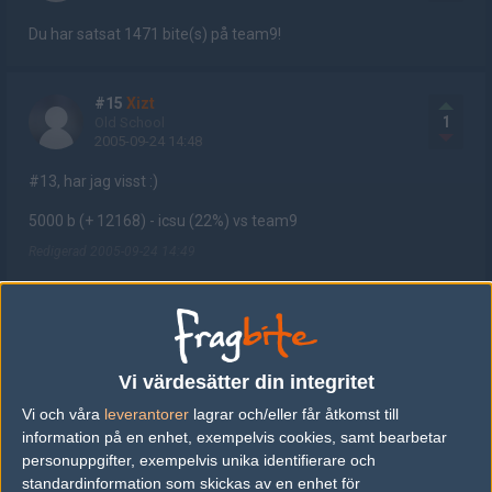
Du har satsat 1471 bite(s) på team9!
#15
Xizt
1
Old School
2005-09-24 14:48
#13, har jag visst :)
5000 b (+ 12168) - icsu (22%) vs team9
Redigerad 2005-09-24 14:49
#16
fiskhuvve
1
Old School
2005-09-24 14:51
Vi värdesätter din integritet
HLTV IP?!
Vi och våra
leverantorer
lagrar och/eller får åtkomst till
information på en enhet, exempelvis cookies, samt bearbetar
personuppgifter, exempelvis unika identifierare och
#17
wEezz
standardinformation som skickas av en enhet för
1
Old School