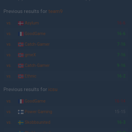
Previous results for
team9
vs.
Asylum
16-6
vs.
GoodGame
16-6
vs.
Catch-Gamer
7-16
vs.
gmeX
7-16
vs.
Catch-Gamer
9-16
vs.
Ethnic
16-2
Previous results for
icsu
vs.
GoodGame
16-14
vs.
Power Gaming
15-15
vs.
Skobbsunited
16-3