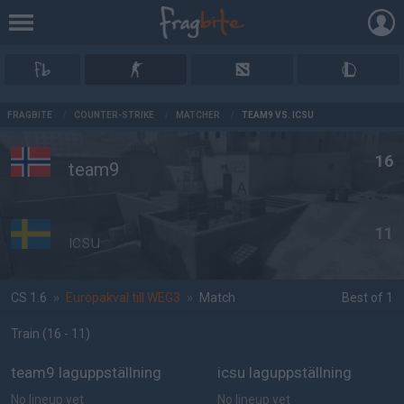
AD
FRAGBITE
/
COUNTER-STRIKE
/
MATCHER
/
TEAM9 VS. ICSU
16
team9
11
icsu
CS 1.6
»
Europakval till WEG3
»
Match
Best of 1
Train
(16 - 11
)
team9 laguppställning
icsu laguppställning
No lineup yet
No lineup yet