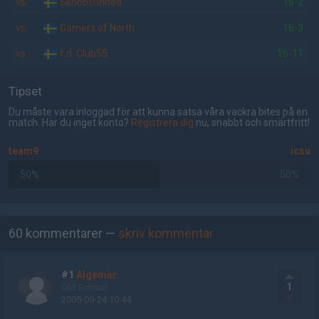
vs.
Skobbsunited
16-2
vs.
Gamers of North
16-3
vs.
f.d. Club55
16-11
Tipset
Du måste vara inloggad för att kunna satsa våra vackra bites på en
match. Har du inget konto?
Registrera dig
nu, snabbt och smärtfritt!
team9
icsu
50%
50%
AD
60 kommentarer —
skriv kommentar
#1
Algemar
1
Old School
2005-09-24 10:44