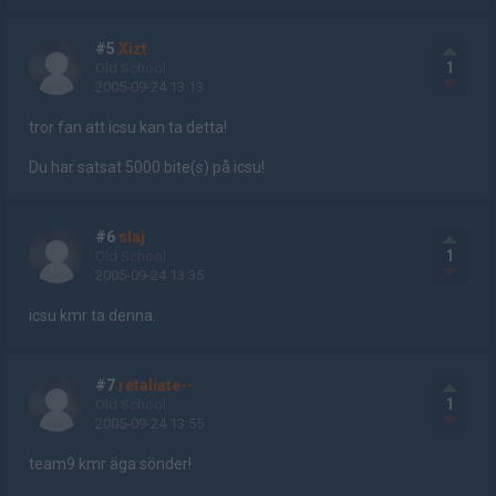
#5
Xizt
1
Old School
2005-09-24 13:13
tror fan att icsu kan ta detta!
Du har satsat 5000 bite(s) på icsu!
#6
slaj
1
Old School
2005-09-24 13:35
icsu kmr ta denna.
#7
retaliate--
1
Old School
2005-09-24 13:55
team9 kmr äga sönder!