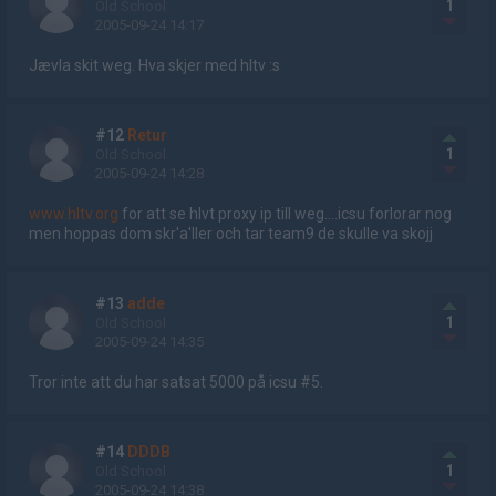
1
Old School
2005-09-24 14:17
Jævla skit weg. Hva skjer med hltv :s
#12
Retur
1
Old School
2005-09-24 14:28
www.hltv.org
for att se hlvt proxy ip till weg....icsu forlorar nog
men hoppas dom skr'a'ller och tar team9 de skulle va skojj
#13
adde
1
Old School
2005-09-24 14:35
Tror inte att du har satsat 5000 på icsu #5.
#14
DDDB
1
Old School
2005-09-24 14:38