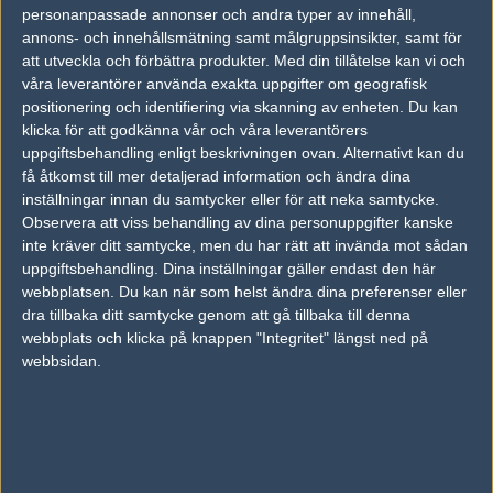
2005-09-24 14:54
personanpassade annonser och andra typer av innehåll,
annons- och innehållsmätning samt målgruppsinsikter, samt för
Svår match men jag tror ändå att team9 vinner så dom får
att utveckla och förbättra produkter.
Med din tillåtelse kan vi och
mina 5000 bites! :)
våra leverantörer använda exakta uppgifter om geografisk
positionering och identifiering via skanning av enheten. Du kan
klicka för att godkänna vår och våra leverantörers
#18
adde
uppgiftsbehandling enligt beskrivningen ovan. Alternativt kan du
1
Old School
få åtkomst till mer detaljerad information och ändra dina
2005-09-24 15:00
inställningar innan du samtycker eller för att neka samtycke.
Modigt isåfall #15 :)
Observera att viss behandling av dina personuppgifter kanske
inte kräver ditt samtycke, men du har rätt att invända mot sådan
Du har satsat 1018 bite(s) på team9!
uppgiftsbehandling. Dina inställningar gäller endast den här
webbplatsen. Du kan när som helst ändra dina preferenser eller
dra tillbaka ditt samtycke genom att gå tillbaka till denna
#19
Yiddish
webbplats och klicka på knappen "Integritet" längst ned på
1
Old School
webbsidan.
2005-09-24 15:01
hittar ej hltv ip
#20
adde